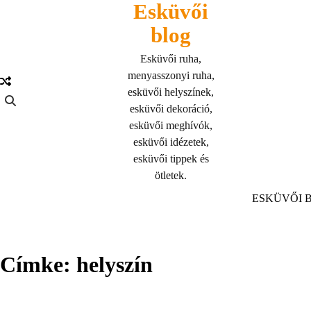
Esküvői
Skip
to
blog
content
Esküvői ruha,
menyasszonyi ruha,
esküvői helyszínek,
esküvői dekoráció,
esküvői meghívók,
esküvői idézetek,
esküvői tippek és
ötletek.
ESKÜVŐI 
Címke:
helyszín