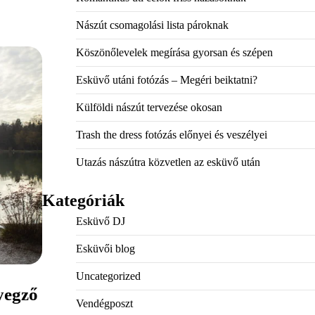
Nászút csomagolási lista pároknak
Köszönőlevelek megírása gyorsan és szépen
Esküvő utáni fotózás – Megéri beiktatni?
Külföldi nászút tervezése okosan
Trash the dress fotózás előnyei és veszélyei
Utazás nászútra közvetlen az esküvő után
Kategóriák
Esküvő DJ
Esküvői blog
Uncategorized
yegző
Vendégposzt