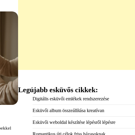
Legújabb esküvős cikkek:
Digitális esküvői emlékek rendszerezése
Esküvői album összeállítása kreatívan
Esküvői weboldal készítése lépésről lépésre
pekkel
Romantikus úti célok friss házasoknak