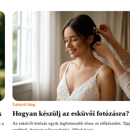
Esküvői blog
k
Hogyan készülj az esküvői fotózásra?
 a
Az esküvői fotózás egyik legfontosabb része az előkészület. Tip
segítünk, hogyan válassz fotóst, állítsd össze…