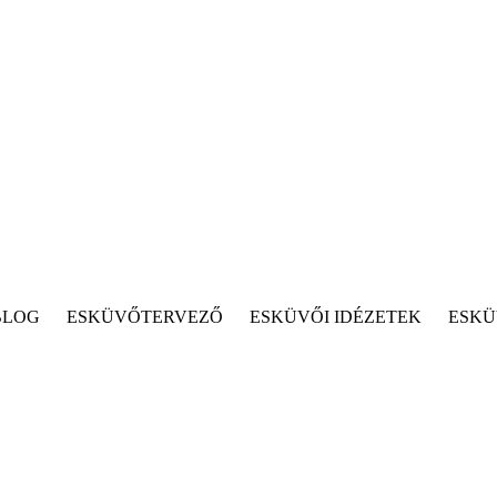
BLOG
ESKÜVŐTERVEZŐ
ESKÜVŐI IDÉZETEK
ESKÜ