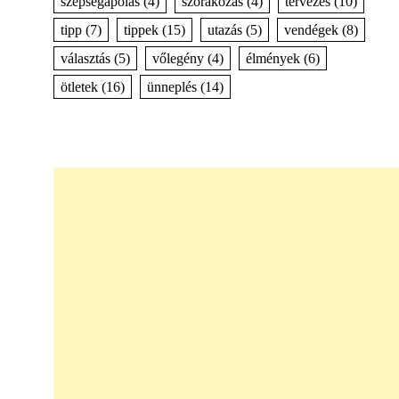
szépségápolás
(4)
szórakozás
(4)
tervezés
(10)
tipp
(7)
tippek
(15)
utazás
(5)
vendégek
(8)
választás
(5)
vőlegény
(4)
élmények
(6)
ötletek
(16)
ünneplés
(14)