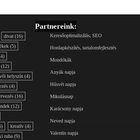
Partnereink:
Keresőoptimalizálás, SEO
divat
(16)
ékek
(5)
Honlapkészítés, tartalomfejlesztés
4)
Mondókák
(12)
Anyák napja
vői helyszín
(4)
Húsvét napja
ezés
(4)
ervezés
(16)
Mikulásnap
endek
(12)
Karácsony napja
Neved napja
6)
kreatív
(4)
Valentin napja
i ruha
(9)