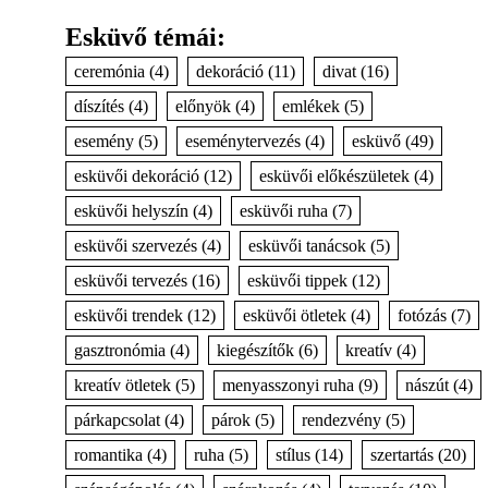
Esküvő témái:
ceremónia
(4)
dekoráció
(11)
divat
(16)
díszítés
(4)
előnyök
(4)
emlékek
(5)
esemény
(5)
eseménytervezés
(4)
esküvő
(49)
esküvői dekoráció
(12)
esküvői előkészületek
(4)
esküvői helyszín
(4)
esküvői ruha
(7)
esküvői szervezés
(4)
esküvői tanácsok
(5)
esküvői tervezés
(16)
esküvői tippek
(12)
esküvői trendek
(12)
esküvői ötletek
(4)
fotózás
(7)
gasztronómia
(4)
kiegészítők
(6)
kreatív
(4)
kreatív ötletek
(5)
menyasszonyi ruha
(9)
nászút
(4)
párkapcsolat
(4)
párok
(5)
rendezvény
(5)
romantika
(4)
ruha
(5)
stílus
(14)
szertartás
(20)