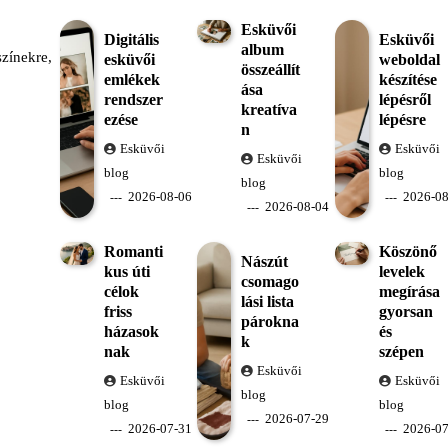
Esküvői
Digitális
Esküvői
album
zínekre,
esküvői
weboldal
összeállít
emlékek
készítése
ása
rendszer
lépésről
kreatíva
ezése
lépésre
n
Esküvői
Esküvői
Esküvői
blog
blog
blog
2026-08-06
2026-08
2026-08-04
Romanti
Köszönő
Nászút
kus úti
levelek
csomago
célok
megírása
lási lista
friss
gyorsan
párokna
házasok
és
k
nak
szépen
Esküvői
Esküvői
Esküvői
blog
blog
blog
2026-07-29
2026-07-31
2026-07