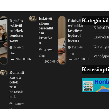
Esküvői
Kategóriá
Digitális
Esküvői
album
esküvői
weboldal
Esküvő D
összeállít
emlékek
készítése
ása
rendszer
lépésről
Esküvői b
kreatíva
ezése
lépésre
n
Uncategor
Esküvői
Esküvői
Esküvői
blog
blog
blog
Vendégpo
2026-08-06
2026-08-02
2026-08-04
Keresőopt
Romanti
kus úti
célok
friss
házasok
nak
Esküvői