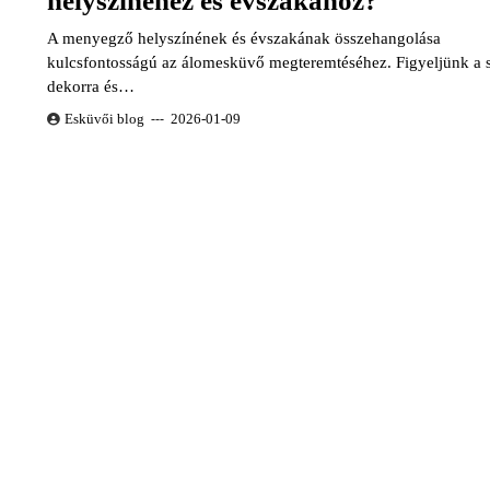
helyszínéhez és évszakához?
A menyegző helyszínének és évszakának összehangolása
kulcsfontosságú az álomesküvő megteremtéséhez. Figyeljünk a s
dekorra és…
Esküvői blog
2026-01-09