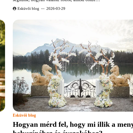
Esküvői blog
2026-03-29
Esküvői blog
Hogyan mérd fel, hogy mi illik a men