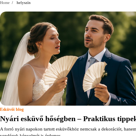
Home
helyszín
Esküvői blog
Nyári esküvő hőségben – Praktikus tippe
A forró nyári napokon tartott esküvőkhöz nemcsak a dekorációt, hanem
vendégek kényelmét is érdemes…