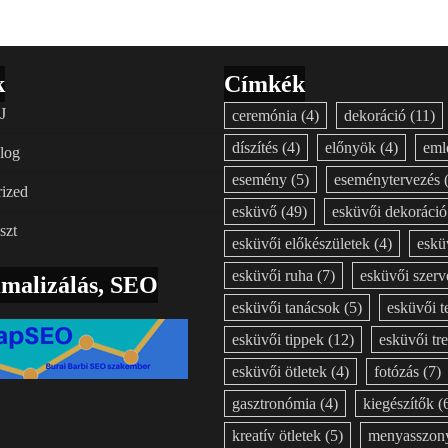
k
Címkék
J
ceremónia
(4)
dekoráció
(11)
díszítés
(4)
előnyök
(4)
eml
log
esemény
(5)
eseménytervezés
(
ized
esküvő
(49)
esküvői dekoráció
szt
esküvői előkészületek
(4)
eskü
esküvői ruha
(7)
esküvői szerv
imalizálás, SEO
esküvői tanácsok
(5)
esküvői t
esküvői tippek
(12)
esküvői tr
esküvői ötletek
(4)
fotózás
(7)
gasztronómia
(4)
kiegészítők
(
kreatív ötletek
(5)
menyasszony