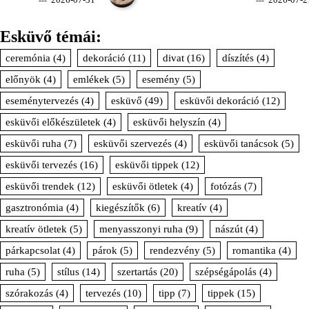
2026-07-31
2026-07-2
Esküvő témái:
ceremónia
(4)
dekoráció
(11)
divat
(16)
díszítés
(4)
előnyök
(4)
emlékek
(5)
esemény
(5)
eseménytervezés
(4)
esküvő
(49)
esküvői dekoráció
(12)
esküvői előkészületek
(4)
esküvői helyszín
(4)
esküvői ruha
(7)
esküvői szervezés
(4)
esküvői tanácsok
(5)
esküvői tervezés
(16)
esküvői tippek
(12)
esküvői trendek
(12)
esküvői ötletek
(4)
fotózás
(7)
gasztronómia
(4)
kiegészítők
(6)
kreatív
(4)
kreatív ötletek
(5)
menyasszonyi ruha
(9)
nászút
(4)
párkapcsolat
(4)
párok
(5)
rendezvény
(5)
romantika
(4)
ruha
(5)
stílus
(14)
szertartás
(20)
szépségápolás
(4)
szórakozás
(4)
tervezés
(10)
tipp
(7)
tippek
(15)