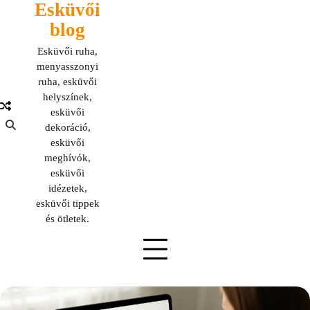
Esküvői
Skip
to
blog
content
Esküvői ruha,
menyasszonyi
ruha, esküvői
helyszínek,
esküvői
dekoráció,
esküvői
meghívók,
esküvői
idézetek,
esküvői tippek
és ötletek.