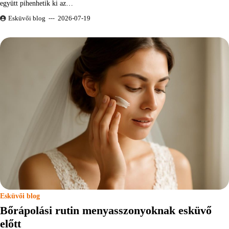
együtt pihenhetik ki az…
Esküvői blog
2026-07-19
Esküvői blog
Bőrápolási rutin menyasszonyoknak esküvő
előtt