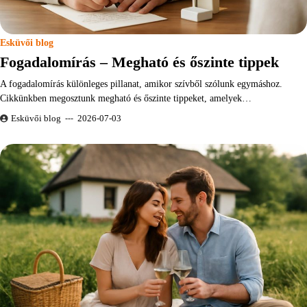
Esküvői blog
Fogadalomírás – Megható és őszinte tippek
A fogadalomírás különleges pillanat, amikor szívből szólunk egymáshoz.
Cikkünkben megosztunk megható és őszinte tippeket, amelyek…
Esküvői blog
2026-07-03