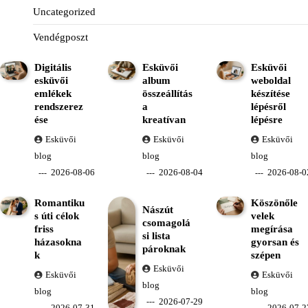
Uncategorized
Vendégposzt
Digitális
Esküvői
Esküvői
esküvői
album
weboldal
emlékek
összeállítás
készítése
rendszerez
a
lépésről
ése
kreatívan
lépésre
Esküvői
Esküvői
Esküvői
blog
blog
blog
2026-08-06
2026-08-04
2026-08-0
Romantiku
Köszönőle
Nászút
s úti célok
velek
csomagolá
friss
megírása
si lista
házasokna
gyorsan és
pároknak
k
szépen
Esküvői
Esküvői
Esküvői
blog
blog
blog
2026-07-29