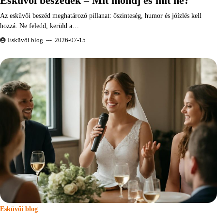
Esküvői beszédek – Mit mondj és mit ne?
Az esküvői beszéd meghatározó pillanat: őszinteség, humor és jóízlés kell
hozzá. Ne feledd, kerüld a…
Esküvői blog
2026-07-15
Esküvői blog