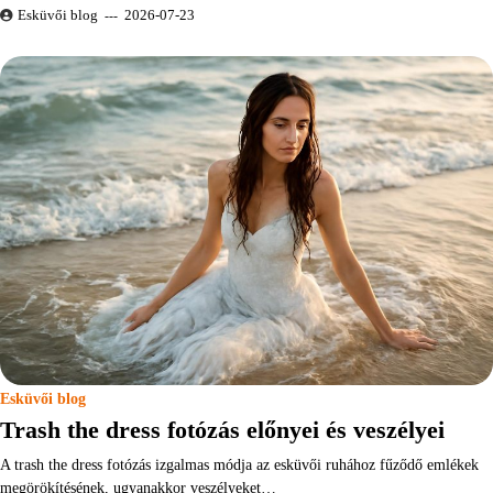
Esküvői blog
2026-07-23
Esküvői blog
Trash the dress fotózás előnyei és veszélyei
A trash the dress fotózás izgalmas módja az esküvői ruhához fűződő emlékek
megörökítésének, ugyanakkor veszélyeket…