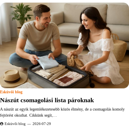
Esküvői blog
Nászút csomagolási lista pároknak
A nászút az egyik legemlékezetesebb közös élmény, de a csomagolás komoly
fejtörést okozhat. Cikkünk segít,…
Esküvői blog
2026-07-29