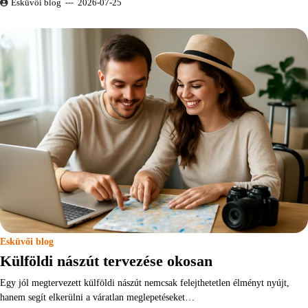
Esküvői blog
2026-07-25
Esküvői blog
Külföldi nászút tervezése okosan
Egy jól megtervezett külföldi nászút nemcsak felejthetetlen élményt nyújt,
hanem segít elkerülni a váratlan meglepetéseket…