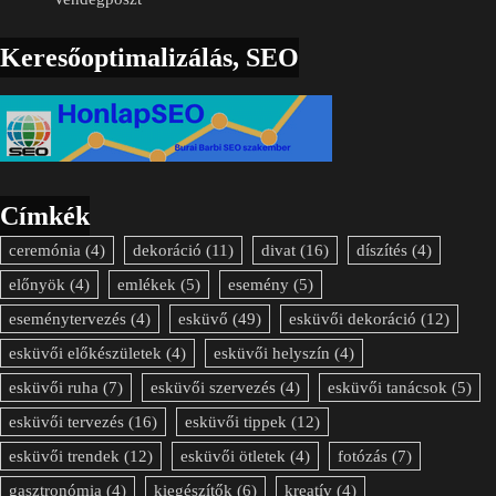
Keresőoptimalizálás, SEO
Címkék
ceremónia
(4)
dekoráció
(11)
divat
(16)
díszítés
(4)
előnyök
(4)
emlékek
(5)
esemény
(5)
eseménytervezés
(4)
esküvő
(49)
esküvői dekoráció
(12)
esküvői előkészületek
(4)
esküvői helyszín
(4)
esküvői ruha
(7)
esküvői szervezés
(4)
esküvői tanácsok
(5)
esküvői tervezés
(16)
esküvői tippek
(12)
esküvői trendek
(12)
esküvői ötletek
(4)
fotózás
(7)
gasztronómia
(4)
kiegészítők
(6)
kreatív
(4)