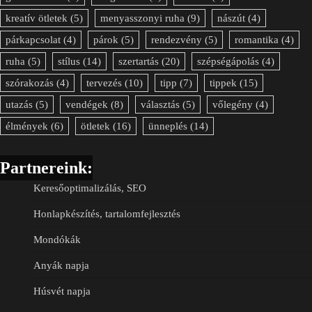
kreatív ötletek
(5)
menyasszonyi ruha
(9)
nászút
(4)
párkapcsolat
(4)
párok
(5)
rendezvény
(5)
romantika
(4)
ruha
(5)
stílus
(14)
szertartás
(20)
szépségápolás
(4)
szórakozás
(4)
tervezés
(10)
tipp
(7)
tippek
(15)
utazás
(5)
vendégek
(8)
választás
(5)
vőlegény
(4)
élmények
(6)
ötletek
(16)
ünneplés
(14)
Partnereink:
Keresőoptimalizálás, SEO
Honlapkészítés, tartalomfejlesztés
Mondókák
Anyák napja
Húsvét napja