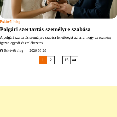
Esküvői blog
Polgári szertartás személyre szabása
A polgári szertartás személyre szabása lehetőséget ad arra, hogy az esemény
igazán egyedi és emlékezetes…
Esküvői blog
2026-06-29
Bejegyzések
1
2
…
15
lapozása