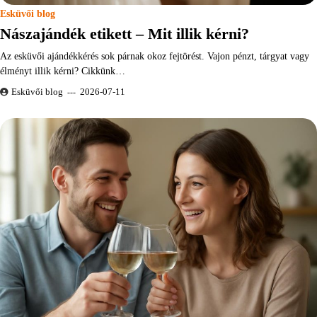
Esküvői blog
Nászajándék etikett – Mit illik kérni?
Az esküvői ajándékkérés sok párnak okoz fejtörést. Vajon pénzt, tárgyat vagy
élményt illik kérni? Cikkünk…
Esküvői blog
2026-07-11