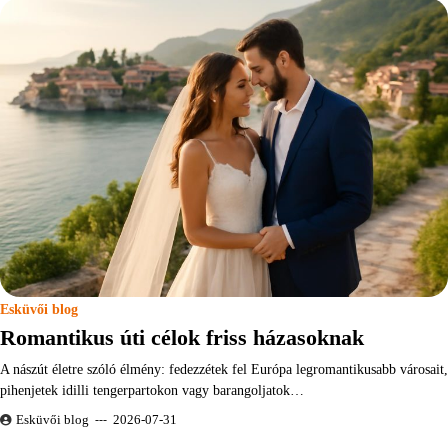
Esküvői blog
Romantikus úti célok friss házasoknak
A nászút életre szóló élmény: fedezzétek fel Európa legromantikusabb városait,
pihenjetek idilli tengerpartokon vagy barangoljatok…
Esküvői blog
2026-07-31