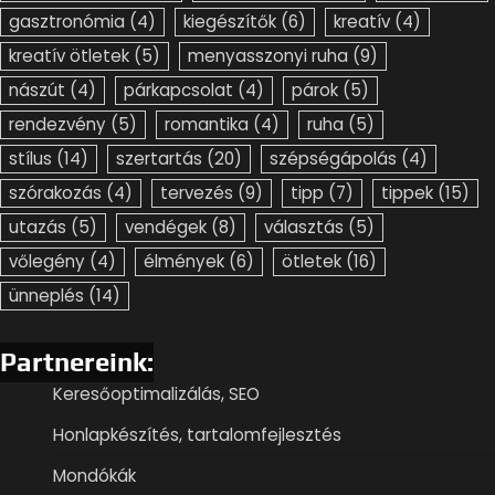
gasztronómia
(4)
kiegészítők
(6)
kreatív
(4)
kreatív ötletek
(5)
menyasszonyi ruha
(9)
nászút
(4)
párkapcsolat
(4)
párok
(5)
rendezvény
(5)
romantika
(4)
ruha
(5)
stílus
(14)
szertartás
(20)
szépségápolás
(4)
szórakozás
(4)
tervezés
(9)
tipp
(7)
tippek
(15)
utazás
(5)
vendégek
(8)
választás
(5)
vőlegény
(4)
élmények
(6)
ötletek
(16)
ünneplés
(14)
Partnereink:
Keresőoptimalizálás, SEO
Honlapkészítés, tartalomfejlesztés
Mondókák