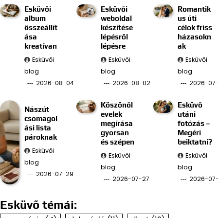
Esküvői
Esküvői
Romantik
album
weboldal
us úti
összeállít
készítése
célok friss
ása
lépésről
házasokn
kreatívan
lépésre
ak
Esküvői
Esküvői
Esküvői
blog
blog
blog
2026-08-04
2026-08-02
2026-07-
Köszönől
Esküvő
Nászút
evelek
utáni
csomagol
megírása
fotózás –
ási lista
gyorsan
Megéri
pároknak
és szépen
beiktatni?
Esküvői
Esküvői
Esküvői
blog
blog
blog
2026-07-29
2026-07-27
2026-07
Esküvő témái: