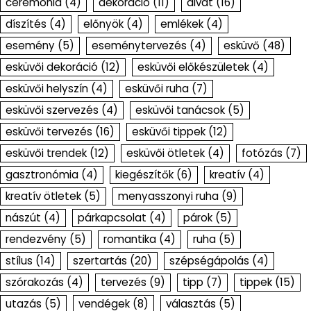
ceremónia
(4)
dekoráció
(11)
divat
(16)
díszítés
(4)
előnyök
(4)
emlékek
(4)
esemény
(5)
eseménytervezés
(4)
esküvő
(48)
esküvői dekoráció
(12)
esküvői előkészületek
(4)
esküvői helyszín
(4)
esküvői ruha
(7)
esküvői szervezés
(4)
esküvői tanácsok
(5)
esküvői tervezés
(16)
esküvői tippek
(12)
esküvői trendek
(12)
esküvői ötletek
(4)
fotózás
(7)
gasztronómia
(4)
kiegészítők
(6)
kreatív
(4)
kreatív ötletek
(5)
menyasszonyi ruha
(9)
nászút
(4)
párkapcsolat
(4)
párok
(5)
rendezvény
(5)
romantika
(4)
ruha
(5)
stílus
(14)
szertartás
(20)
szépségápolás
(4)
szórakozás
(4)
tervezés
(9)
tipp
(7)
tippek
(15)
utazás
(5)
vendégek
(8)
választás
(5)