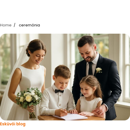
Home
ceremónia
Esküvői blog