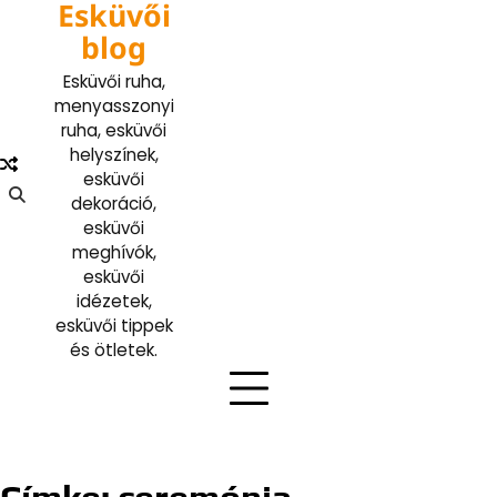
Esküvői
Skip
to
blog
content
Esküvői ruha,
menyasszonyi
ruha, esküvői
helyszínek,
esküvői
dekoráció,
esküvői
meghívók,
esküvői
idézetek,
esküvői tippek
és ötletek.