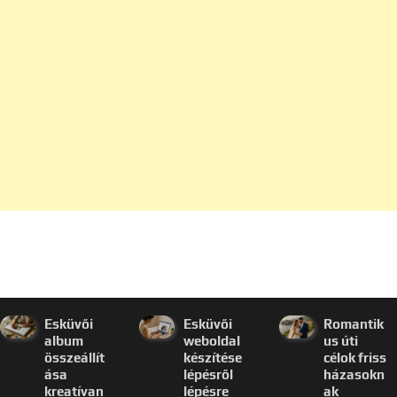
Esküvői
Esküvői
Romantik
album
weboldal
us úti
összeállít
készítése
célok friss
ása
lépésről
házasokn
kreatívan
lépésre
ak