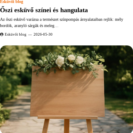
Esküvői blog
Őszi esküvő színei és hangulata
Az őszi esküvő varázsa a természet színpompás árnyalataiban rejlik: mély
bordók, aranyló sárgák és meleg…
Esküvői blog
2026-05-30