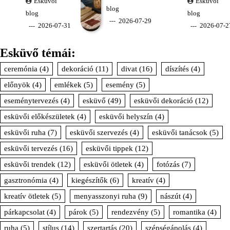
Esküvői
Esküvői
blog
blog
blog
2026-07-29
2026-07-31
2026-07-2
Esküvő témái:
ceremónia
(4)
dekoráció
(11)
divat
(16)
díszítés
(4)
előnyök
(4)
emlékek
(5)
esemény
(5)
eseménytervezés
(4)
esküvő
(49)
esküvői dekoráció
(12)
esküvői előkészületek
(4)
esküvői helyszín
(4)
esküvői ruha
(7)
esküvői szervezés
(4)
esküvői tanácsok
(5)
esküvői tervezés
(16)
esküvői tippek
(12)
esküvői trendek
(12)
esküvői ötletek
(4)
fotózás
(7)
gasztronómia
(4)
kiegészítők
(6)
kreatív
(4)
kreatív ötletek
(5)
menyasszonyi ruha
(9)
nászút
(4)
párkapcsolat
(4)
párok
(5)
rendezvény
(5)
romantika
(4)
ruha
(5)
stílus
(14)
szertartás
(20)
szépségápolás
(4)