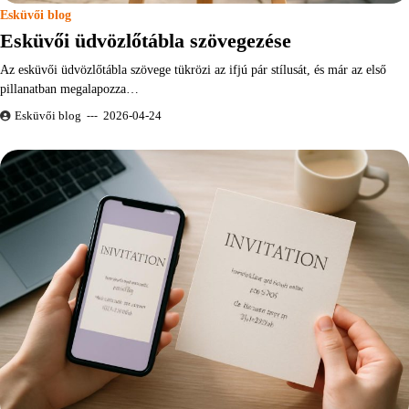
Esküvői blog
Esküvői üdvözlőtábla szövegezése
Az esküvői üdvözlőtábla szövege tükrözi az ifjú pár stílusát, és már az első
pillanatban megalapozza…
Esküvői blog
2026-04-24