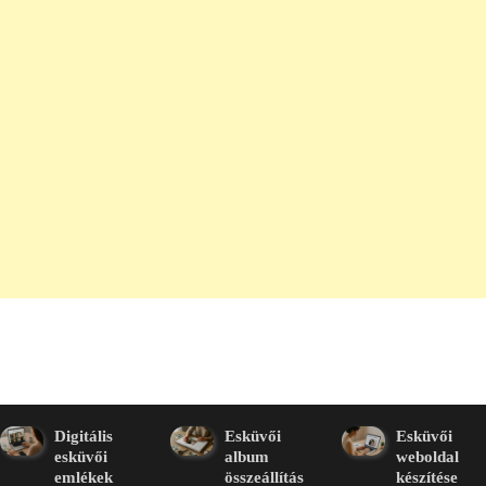
Digitális
Esküvői
Esküvői
esküvői
album
weboldal
emlékek
összeállítás
készítése