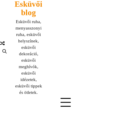
Esküvői
Skip
to
blog
content
Esküvői ruha,
menyasszonyi
ruha, esküvői
helyszínek,
esküvői
dekoráció,
esküvői
meghívók,
esküvői
idézetek,
esküvői tippek
és ötletek.