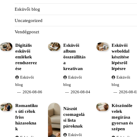
Esküvői blog
Uncategorized
Vendégposzt
Digitális
Esküvői
Esküvői
esküvői
album
weboldal
emlékek
összeállítás
készítése
rendszerez
a
lépésről
ése
kreatívan
lépésre
Esküvői
Esküvői
Esküvői
blog
blog
blog
2026-08-06
2026-08-04
2026-08-0
Romantiku
Köszönőle
Nászút
s úti célok
velek
csomagolá
friss
megírása
si lista
házasokna
gyorsan és
pároknak
k
szépen
Esküvői