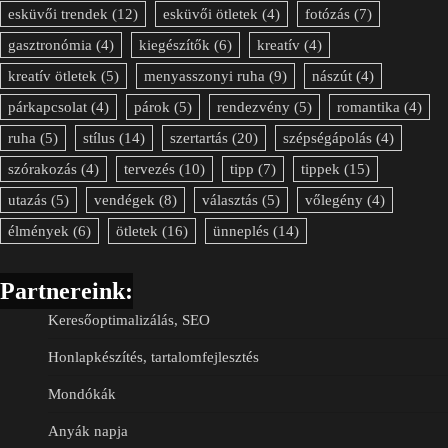
esküvői trendek
(12)
esküvői ötletek
(4)
fotózás
(7)
gasztronómia
(4)
kiegészítők
(6)
kreatív
(4)
kreatív ötletek
(5)
menyasszonyi ruha
(9)
nászút
(4)
párkapcsolat
(4)
párok
(5)
rendezvény
(5)
romantika
(4)
ruha
(5)
stílus
(14)
szertartás
(20)
szépségápolás
(4)
szórakozás
(4)
tervezés
(10)
tipp
(7)
tippek
(15)
utazás
(5)
vendégek
(8)
választás
(5)
vőlegény
(4)
élmények
(6)
ötletek
(16)
ünneplés
(14)
Partnereink:
Keresőoptimalizálás, SEO
Honlapkészítés, tartalomfejlesztés
Mondókák
Anyák napja