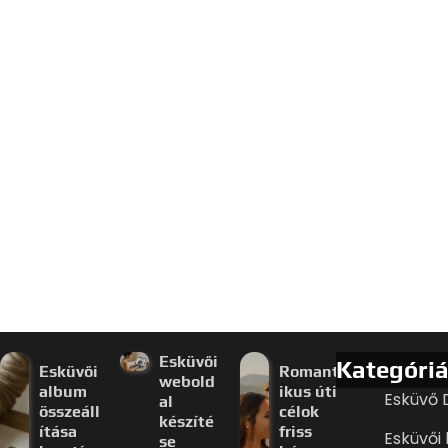
Esküvői
Kategóri
Esküvői
Romant
webold
album
ikus úti
Esküvő 
al
összeáll
célok
készíté
ítása
friss
Esküvői 
se