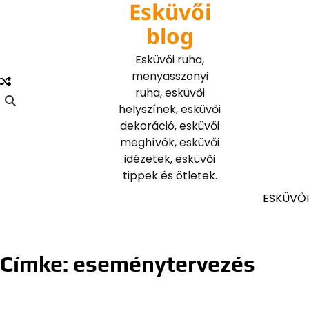
Esküvői
Skip
to
blog
content
Esküvői ruha,
menyasszonyi
ruha, esküvői
helyszínek, esküvői
dekoráció, esküvői
meghívók, esküvői
idézetek, esküvői
tippek és ötletek.
ESKÜVŐI
Címke:
eseménytervezés