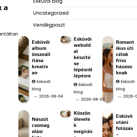
Esküvői blog
k a
Uncategorized
Vendégposzt
antáltan
Esküvői
Esküvői
Romant
webold
album
ikus úti
al
összeáll
célok
készíté
ítása
friss
se
kreatív
házaso
lépésről
an
knak
lépésre
Esküvői
Esküvői
Esküvői
blog
blog
blog
2026-08-04
2026-0
2026-08-02
Köszön
Esküvő
Nászút
őlevele
utáni
csomag
k
fotózás
olási
megírás
–