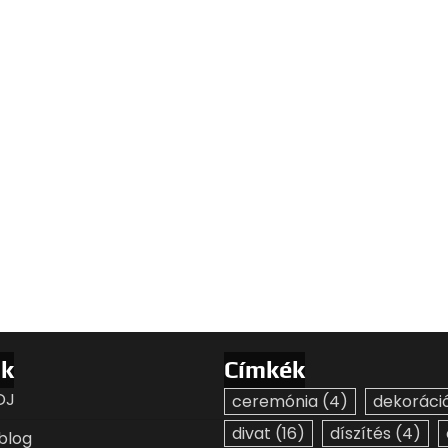
ák
Címkék
DJ
ceremónia
(4)
dekoráci
divat
(16)
díszítés
(4)
blog