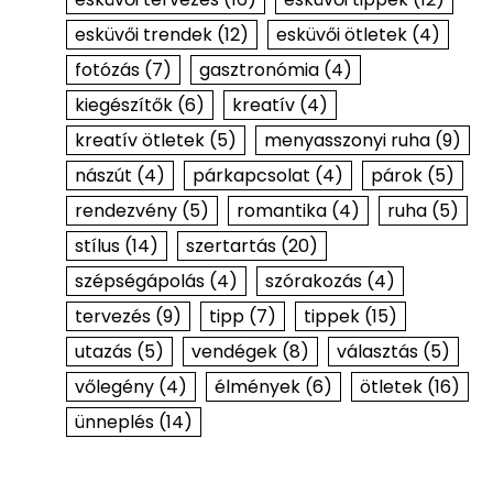
esküvői trendek
(12)
esküvői ötletek
(4)
fotózás
(7)
gasztronómia
(4)
kiegészítők
(6)
kreatív
(4)
kreatív ötletek
(5)
menyasszonyi ruha
(9)
nászút
(4)
párkapcsolat
(4)
párok
(5)
rendezvény
(5)
romantika
(4)
ruha
(5)
stílus
(14)
szertartás
(20)
szépségápolás
(4)
szórakozás
(4)
tervezés
(9)
tipp
(7)
tippek
(15)
utazás
(5)
vendégek
(8)
választás
(5)
vőlegény
(4)
élmények
(6)
ötletek
(16)
ünneplés
(14)