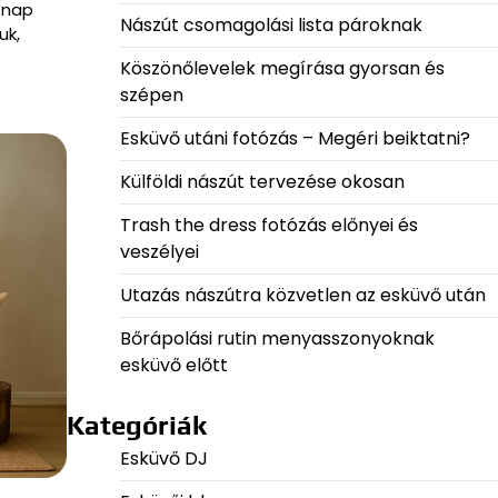
 nap
Nászút csomagolási lista pároknak
uk,
Köszönőlevelek megírása gyorsan és
szépen
Esküvő utáni fotózás – Megéri beiktatni?
Külföldi nászút tervezése okosan
Trash the dress fotózás előnyei és
veszélyei
Utazás nászútra közvetlen az esküvő után
Bőrápolási rutin menyasszonyoknak
esküvő előtt
Kategóriák
Esküvő DJ