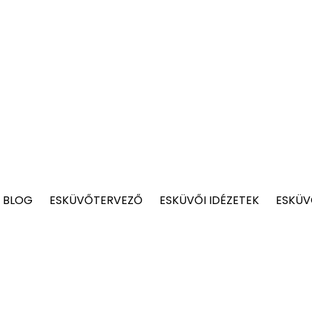
 BLOG
ESKÜVŐTERVEZŐ
ESKÜVŐI IDÉZETEK
ESKÜV