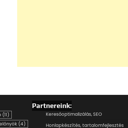
Partnereink:
Keresőoptimalizálás, SEO
ó
(11)
előnyök
(4)
Honlapkészítés, tartalomfejlesztés