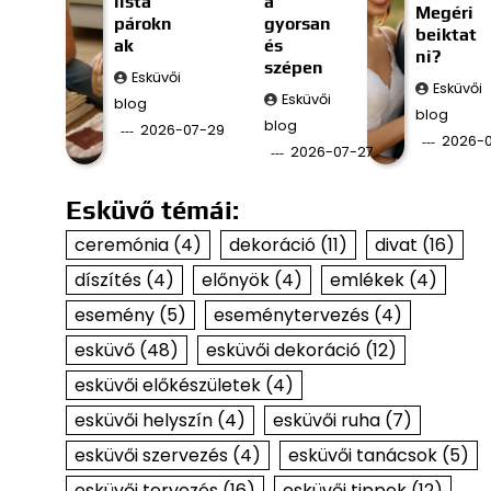
lista
a
Megéri
párokn
gyorsan
beiktat
ak
és
ni?
szépen
Esküvői
Esküvői
Esküvői
blog
blog
blog
2026-07-29
2026-
2026-07-27
Esküvő témái:
ceremónia
(4)
dekoráció
(11)
divat
(16)
díszítés
(4)
előnyök
(4)
emlékek
(4)
esemény
(5)
eseménytervezés
(4)
esküvő
(48)
esküvői dekoráció
(12)
esküvői előkészületek
(4)
esküvői helyszín
(4)
esküvői ruha
(7)
esküvői szervezés
(4)
esküvői tanácsok
(5)
esküvői tervezés
(16)
esküvői tippek
(12)