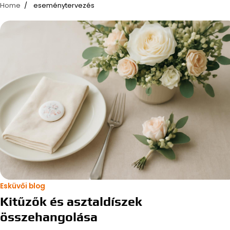
Home
eseménytervezés
Esküvői blog
Kitűzők és asztaldíszek
összehangolása