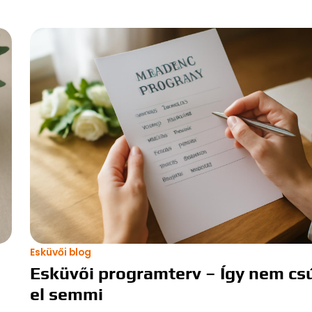
Esküvői blog
Esküvői programterv – Így nem cs
el semmi