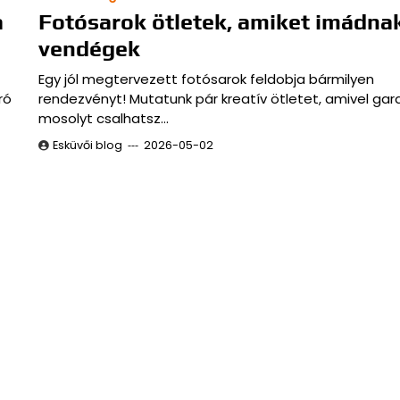
a
Fotósarok ötletek, amiket imádna
vendégek
Egy jól megtervezett fotósarok feldobja bármilyen
ró
rendezvényt! Mutatunk pár kreatív ötletet, amivel gar
mosolyt csalhatsz…
Esküvői blog
2026-05-02