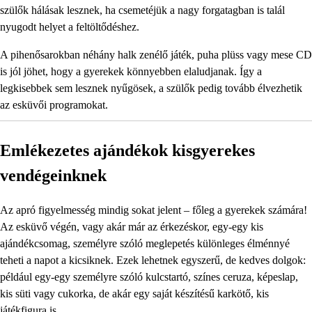
szülők hálásak lesznek, ha csemetéjük a nagy forgatagban is talál
nyugodt helyet a feltöltődéshez.
A pihenősarokban néhány halk zenélő játék, puha plüss vagy mese CD
is jól jöhet, hogy a gyerekek könnyebben elaludjanak. Így a
legkisebbek sem lesznek nyűgösek, a szülők pedig tovább élvezhetik
az esküvői programokat.
Emlékezetes ajándékok kisgyerekes
vendégeinknek
Az apró figyelmesség mindig sokat jelent – főleg a gyerekek számára!
Az esküvő végén, vagy akár már az érkezéskor, egy-egy kis
ajándékcsomag, személyre szóló meglepetés különleges élménnyé
teheti a napot a kicsiknek. Ezek lehetnek egyszerű, de kedves dolgok:
például egy-egy személyre szóló kulcstartó, színes ceruza, képeslap,
kis süti vagy cukorka, de akár egy saját készítésű karkötő, kis
játékfigura is.