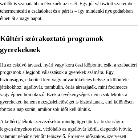
szülők is szabadabban élveznék az estét. Egy jól választott szakember
tehermentesíti a családokat és a párt is – így mindenki nyugodtabban
élheti át a nagy napot.
Kültéri szórakoztató programok
gyerekeknek
Ha az esküvő tavaszi, nyári vagy kora őszi időpontra esik, a szabadtéri
programok a legjobb választások a gyerekek számára. Egy
biztonságos, elkerített kert vagy udvar tökéletes helyszín különféle
játékokhoz: ugrálóvár, trambulin, óriás társasjáték, mini focimeccs
vagy éppen homokozó. Ezek a tevékenységek nem csak lekötik a
gyerekeket, hanem mozgáslehetőséget is biztosítanak, ami különösen
fontos a nap során, amikor sok időt kell ülniük.
A kültéri játékok szervezésekor mindig ügyeljünk a biztonságra:
legyen árnyékos rész, védőháló az ugrálóvár körül, elegendő ivóvíz,
valamint néhány felnőtt felügyelő. Érdemes időszakos, szervezett