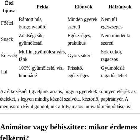
Étel
Példa
Előnyök
Hátrányok
típusa
Rántott hús,
Minden gyerek
Nem túl
Főétel
burgonyapüré
szereti
egészséges
Zöldségcsík,
Egészséges,
Nem mindenki
Snack
gyümölcstál
praktikus
szereti
Muffin, gyümölcsnyárs,
Sok cukor,
Édesség
Gyors siker
fánk
ragacsos
100% gyümölcslé, víz,
Frissítő,
Gyümölcslé
Ital
limonádé
egészséges
ragadós lehet
Az étkezésnél figyeljünk arra is, hogy a gyerekek könnyen elérjék az
ételeket, s legyen mindig kéznél szalvéta, kéztörlő, papírtányér. A
menüsoron kívül gondoljunk a folyamatos innivaló-utánpótlásra is!
Animátor vagy bébiszitter: mikor érdemes
felkérni?