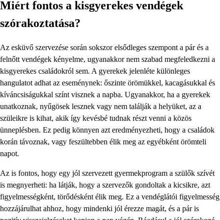
Miért fontos a kisgyerekes vendégek
szórakoztatása?
Az esküvő szervezése során sokszor elsődleges szempont a pár és a
felnőtt vendégek kényelme, ugyanakkor nem szabad megfeledkezni a
kisgyerekes családokról sem. A gyerekek jelenléte különleges
hangulatot adhat az eseménynek: őszinte örömükkel, kacagásukkal és
kíváncsiságukkal színt visznek a napba. Ugyanakkor, ha a gyerekek
unatkoznak, nyűgösek lesznek vagy nem találják a helyüket, az a
szüleikre is kihat, akik így kevésbé tudnak részt venni a közös
ünneplésben. Ez pedig könnyen azt eredményezheti, hogy a családok
korán távoznak, vagy feszültebben élik meg az egyébként örömteli
napot.
Az is fontos, hogy egy jól szervezett gyermekprogram a szülők szívét
is megnyerheti: ha látják, hogy a szervezők gondoltak a kicsikre, azt
figyelmességként, törődésként élik meg. Ez a vendéglátói figyelmesség
hozzájárulhat ahhoz, hogy mindenki jól érezze magát, és a pár is