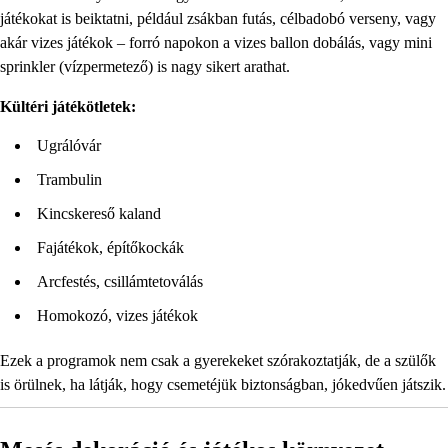
játékokat is beiktatni, például zsákban futás, célbadobó verseny, vagy
akár vizes játékok – forró napokon a vizes ballon dobálás, vagy mini
sprinkler (vízpermetező) is nagy sikert arathat.
Kültéri játékötletek:
Ugrálóvár
Trambulin
Kincskereső kaland
Fajátékok, építőkockák
Arcfestés, csillámtetoválás
Homokozó, vizes játékok
Ezek a programok nem csak a gyerekeket szórakoztatják, de a szülők
is örülnek, ha látják, hogy csemetéjük biztonságban, jókedvűen játszik.