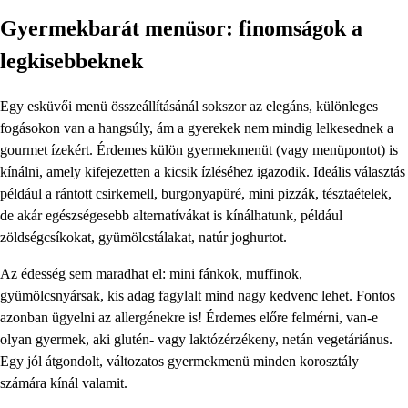
Gyermekbarát menüsor: finomságok a
legkisebbeknek
Egy esküvői menü összeállításánál sokszor az elegáns, különleges
fogásokon van a hangsúly, ám a gyerekek nem mindig lelkesednek a
gourmet ízekért. Érdemes külön gyermekmenüt (vagy menüpontot) is
kínálni, amely kifejezetten a kicsik ízléséhez igazodik. Ideális választás
például a rántott csirkemell, burgonyapüré, mini pizzák, tésztaételek,
de akár egészségesebb alternatívákat is kínálhatunk, például
zöldségcsíkokat, gyümölcstálakat, natúr joghurtot.
Az édesség sem maradhat el: mini fánkok, muffinok,
gyümölcsnyársak, kis adag fagylalt mind nagy kedvenc lehet. Fontos
azonban ügyelni az allergénekre is! Érdemes előre felmérni, van-e
olyan gyermek, aki glutén- vagy laktózérzékeny, netán vegetáriánus.
Egy jól átgondolt, változatos gyermekmenü minden korosztály
számára kínál valamit.