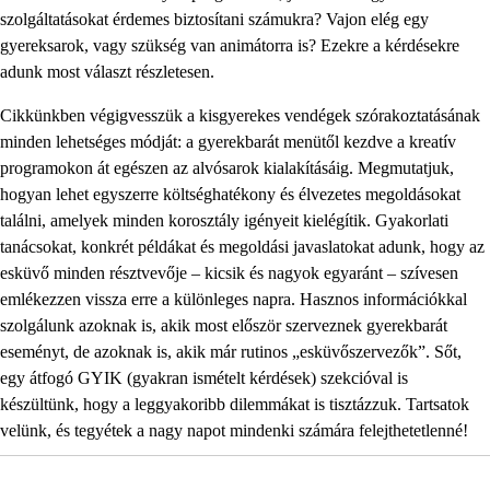
szolgáltatásokat érdemes biztosítani számukra? Vajon elég egy
gyereksarok, vagy szükség van animátorra is? Ezekre a kérdésekre
adunk most választ részletesen.
Cikkünkben végigvesszük a kisgyerekes vendégek szórakoztatásának
minden lehetséges módját: a gyerekbarát menütől kezdve a kreatív
programokon át egészen az alvósarok kialakításáig. Megmutatjuk,
hogyan lehet egyszerre költséghatékony és élvezetes megoldásokat
találni, amelyek minden korosztály igényeit kielégítik. Gyakorlati
tanácsokat, konkrét példákat és megoldási javaslatokat adunk, hogy az
esküvő minden résztvevője – kicsik és nagyok egyaránt – szívesen
emlékezzen vissza erre a különleges napra. Hasznos információkkal
szolgálunk azoknak is, akik most először szerveznek gyerekbarát
eseményt, de azoknak is, akik már rutinos „esküvőszervezők”. Sőt,
egy átfogó GYIK (gyakran ismételt kérdések) szekcióval is
készültünk, hogy a leggyakoribb dilemmákat is tisztázzuk. Tartsatok
velünk, és tegyétek a nagy napot mindenki számára felejthetetlenné!