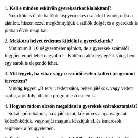
Kell-e minden esküvőn gyereksarkot kialakítani?
– Nem kötelező, de ha több kisgyermekes családot hívunk, erősen
ajánlott, hiszen ezzel megkönnyítjük a szülők dolgát és a gyerekek is
jobban érzik magukat.
Mekkora helyet érdemes kijelölni a gyerekeknek?
– Minimum 8–10 négyzetméter ajánlott, de a gyerekek számától
függően ennél lehet nagyobb is. Kültéren akár egy egész sátor, bent
egy sarok is elegendő lehet.
Mit tegyek, ha vihar vagy rossz idő esetén kültéri programot
terveztem?
– Mindig legyen „B-terv”: fedett sátor, beltéri játékok, vagy védett
szoba, ahol folytatható a program eső esetén is.
Hogyan tudom olcsón megoldani a gyerekek szórakoztatását?
– Sokat spórolhatunk, ha a játékokat, kézműves alapanyagokat
kölcsönkérjük, vagy saját magunk készítjük el, és ismerősök
segítenek a felügyeletben.