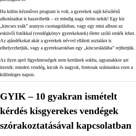
Ha külön kézműves program is volt, a gyerekek saját készítésű
alkotásaikat is hazavihetik – ez mindig nagy öröm nekik! Egy kis
„kincses zsák” aranyos csomagolásban, vagy egy mini album az
esküvői fotókkal (vendégkönyv gyerekeknek) életre szóló emlék lehet.
Az ajándékokat akár a gyerekek névvel ellátott asztalára is
elhelyezhetjük, vagy a gyereksarokban egy „kincsesládába” rejthetjük.
Az ilyen apró figyelmességek nem kerülnek sokba, ugyanakkor azt
üzenik: minden vendég, kicsik és nagyok, fontosak számunkra ezen a
különleges napon.
GYIK – 10 gyakran ismételt
kérdés kisgyerekes vendégek
szórakoztatásával kapcsolatban