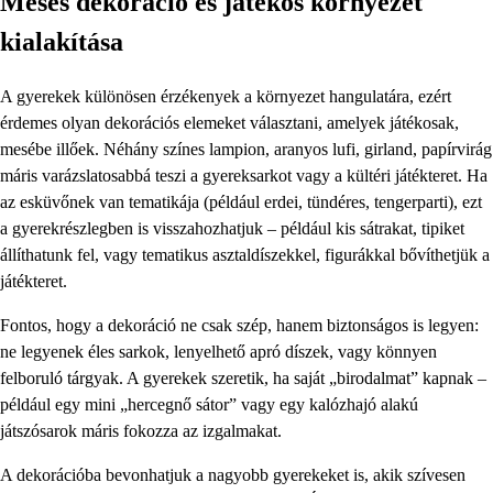
Mesés dekoráció és játékos környezet
kialakítása
A gyerekek különösen érzékenyek a környezet hangulatára, ezért
érdemes olyan dekorációs elemeket választani, amelyek játékosak,
mesébe illőek. Néhány színes lampion, aranyos lufi, girland, papírvirág
máris varázslatosabbá teszi a gyereksarkot vagy a kültéri játékteret. Ha
az esküvőnek van tematikája (például erdei, tündéres, tengerparti), ezt
a gyerekrészlegben is visszahozhatjuk – például kis sátrakat, tipiket
állíthatunk fel, vagy tematikus asztaldíszekkel, figurákkal bővíthetjük a
játékteret.
Fontos, hogy a dekoráció ne csak szép, hanem biztonságos is legyen:
ne legyenek éles sarkok, lenyelhető apró díszek, vagy könnyen
felboruló tárgyak. A gyerekek szeretik, ha saját „birodalmat” kapnak –
például egy mini „hercegnő sátor” vagy egy kalózhajó alakú
játszósarok máris fokozza az izgalmakat.
A dekorációba bevonhatjuk a nagyobb gyerekeket is, akik szívesen