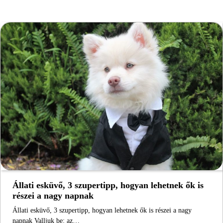
Állati esküvő, 3 szupertipp, hogyan lehetnek ők is
részei a nagy napnak
Állati esküvő, 3 szupertipp, hogyan lehetnek ők is részei a nagy
napnak Valljuk be: az…