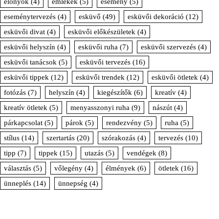
előnyök
(4)
emlékek
(5)
esemény
(5)
eseménytervezés
(4)
esküvő
(49)
esküvői dekoráció
(12)
esküvői divat
(4)
esküvői előkészületek
(4)
esküvői helyszín
(4)
esküvői ruha
(7)
esküvői szervezés
(4)
esküvői tanácsok
(5)
esküvői tervezés
(16)
esküvői tippek
(12)
esküvői trendek
(12)
esküvői ötletek
(4)
fotózás
(7)
helyszín
(4)
kiegészítők
(6)
kreatív
(4)
kreatív ötletek
(5)
menyasszonyi ruha
(9)
nászút
(4)
párkapcsolat
(5)
párok
(5)
rendezvény
(5)
ruha
(5)
stílus
(14)
szertartás
(20)
szórakozás
(4)
tervezés
(10)
tipp
(7)
tippek
(15)
utazás
(5)
vendégek
(8)
választás
(5)
vőlegény
(4)
élmények
(6)
ötletek
(16)
ünneplés
(14)
ünnepség
(4)