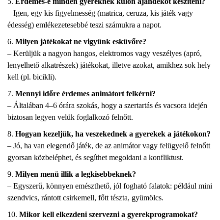
Érdemes-e minden gyereknek külön ajándékot készíteni?
– Igen, egy kis figyelmesség (matrica, ceruza, kis játék vagy
édesség) emlékezetesebbé teszi számukra a napot.
Milyen játékokat ne vigyünk esküvőre?
– Kerüljük a nagyon hangos, elektromos vagy veszélyes (apró,
lenyelhető alkatrészek) játékokat, illetve azokat, amikhez sok hely
kell (pl. bicikli).
Mennyi időre érdemes animátort felkérni?
– Általában 4–6 órára szokás, hogy a szertartás és vacsora idején
biztosan legyen velük foglalkozó felnőtt.
Hogyan kezeljük, ha veszekednek a gyerekek a játékokon?
– Jó, ha van elegendő játék, de az animátor vagy felügyelő felnőtt
gyorsan közbeléphet, és segíthet megoldani a konfliktust.
Milyen menü illik a legkisebbeknek?
– Egyszerű, könnyen emészthető, jól fogható falatok: például mini
szendvics, rántott csirkemell, főtt tészta, gyümölcs.
Mikor kell elkezdeni szervezni a gyerekprogramokat?