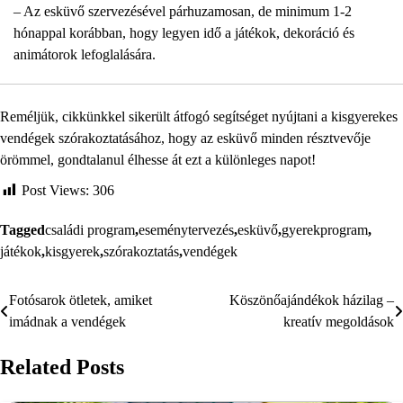
– Az esküvő szervezésével párhuzamosan, de minimum 1-2
hónappal korábban, hogy legyen idő a játékok, dekoráció és
animátorok lefoglalására.
Reméljük, cikkünkkel sikerült átfogó segítséget nyújtani a kisgyerekes
vendégek szórakoztatásához, hogy az esküvő minden résztvevője
örömmel, gondtalanul élhesse át ezt a különleges napot!
Post Views:
306
Tagged
családi program
,
eseménytervezés
,
esküvő
,
gyerekprogram
,
játékok
,
kisgyerek
,
szórakoztatás
,
vendégek
Fotósarok ötletek, amiket
Köszönőajándékok házilag –
Bejegyzés
imádnak a vendégek
kreatív megoldások
navigáció
Related Posts