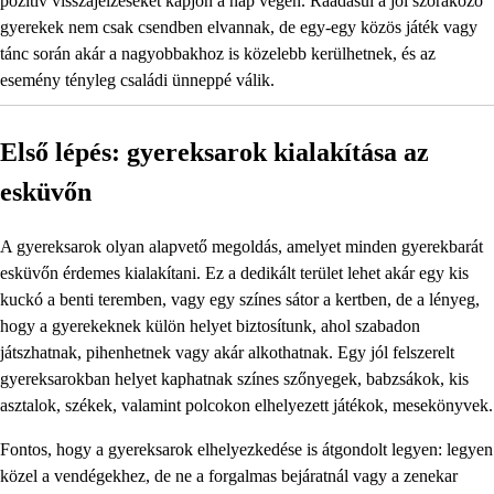
pozitív visszajelzéseket kapjon a nap végén. Ráadásul a jól szórakozó
gyerekek nem csak csendben elvannak, de egy-egy közös játék vagy
tánc során akár a nagyobbakhoz is közelebb kerülhetnek, és az
esemény tényleg családi ünneppé válik.
Első lépés: gyereksarok kialakítása az
esküvőn
A gyereksarok olyan alapvető megoldás, amelyet minden gyerekbarát
esküvőn érdemes kialakítani. Ez a dedikált terület lehet akár egy kis
kuckó a benti teremben, vagy egy színes sátor a kertben, de a lényeg,
hogy a gyerekeknek külön helyet biztosítunk, ahol szabadon
játszhatnak, pihenhetnek vagy akár alkothatnak. Egy jól felszerelt
gyereksarokban helyet kaphatnak színes szőnyegek, babzsákok, kis
asztalok, székek, valamint polcokon elhelyezett játékok, mesekönyvek.
Fontos, hogy a gyereksarok elhelyezkedése is átgondolt legyen: legyen
közel a vendégekhez, de ne a forgalmas bejáratnál vagy a zenekar