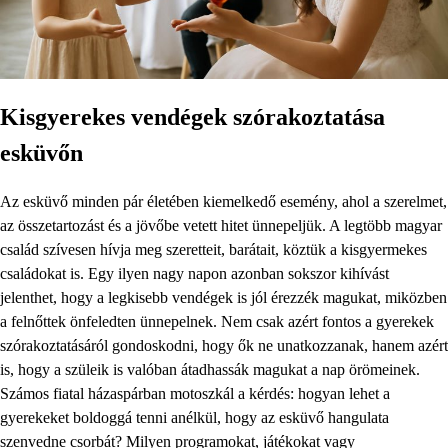
Kisgyerekes vendégek szórakoztatása
esküvőn
Az esküvő minden pár életében kiemelkedő esemény, ahol a szerelmet,
az összetartozást és a jövőbe vetett hitet ünnepeljük. A legtöbb magyar
család szívesen hívja meg szeretteit, barátait, köztük a kisgyermekes
családokat is. Egy ilyen nagy napon azonban sokszor kihívást
jelenthet, hogy a legkisebb vendégek is jól érezzék magukat, miközben
a felnőttek önfeledten ünnepelnek. Nem csak azért fontos a gyerekek
szórakoztatásáról gondoskodni, hogy ők ne unatkozzanak, hanem azért
is, hogy a szüleik is valóban átadhassák magukat a nap örömeinek.
Számos fiatal házaspárban motoszkál a kérdés: hogyan lehet a
gyerekeket boldoggá tenni anélkül, hogy az esküvő hangulata
szenvedne csorbát? Milyen programokat, játékokat vagy