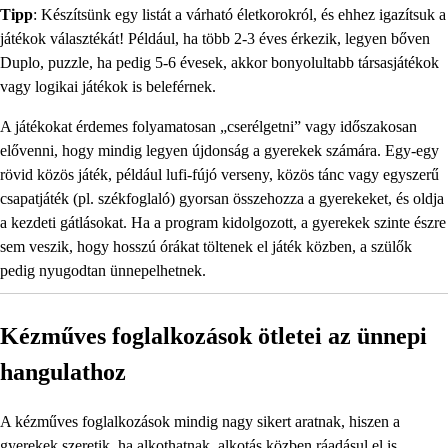
Tipp
: Készítsünk egy listát a várható életkorokról, és ehhez igazítsuk a
játékok választékát! Például, ha több 2-3 éves érkezik, legyen bőven
Duplo, puzzle, ha pedig 5-6 évesek, akkor bonyolultabb társasjátékok
vagy logikai játékok is beleférnek.
A játékokat érdemes folyamatosan „cserélgetni” vagy időszakosan
elővenni, hogy mindig legyen újdonság a gyerekek számára. Egy-egy
rövid közös játék, például lufi-fújó verseny, közös tánc vagy egyszerű
csapatjáték (pl. székfoglaló) gyorsan összehozza a gyerekeket, és oldja
a kezdeti gátlásokat. Ha a program kidolgozott, a gyerekek szinte észre
sem veszik, hogy hosszú órákat töltenek el játék közben, a szülők
pedig nyugodtan ünnepelhetnek.
Kézműves foglalkozások ötletei az ünnepi
hangulathoz
A kézműves foglalkozások mindig nagy sikert aratnak, hiszen a
gyerekek szeretik, ha alkothatnak, alkotás közben ráadásul el is