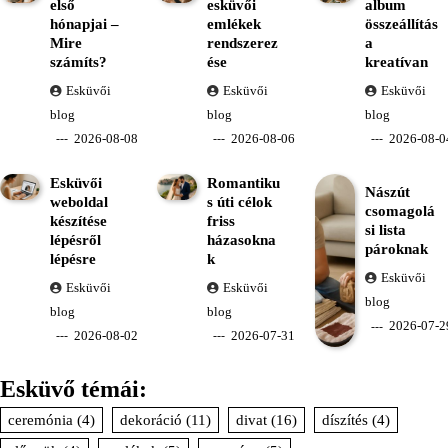
első
esküvői
album
hónapjai –
emlékek
összeállítás
Mire
rendszerez
a
számíts?
ése
kreatívan
Esküvői
Esküvői
Esküvői
blog
blog
blog
2026-08-08
2026-08-06
2026-08-0
Esküvői
Romantiku
Nászút
weboldal
s úti célok
csomagolá
készítése
friss
si lista
lépésről
házasokna
pároknak
lépésre
k
Esküvői
Esküvői
Esküvői
blog
blog
blog
2026-07-2
2026-08-02
2026-07-31
Esküvő témái:
ceremónia
(4)
dekoráció
(11)
divat
(16)
díszítés
(4)