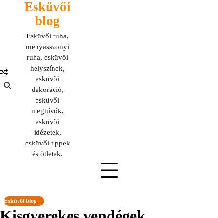
Esküvői
Skip
to
blog
content
Esküvői ruha,
menyasszonyi
ruha, esküvői
helyszínek,
esküvői
dekoráció,
esküvői
meghívók,
esküvői
idézetek,
esküvői tippek
és ötletek.
Esküvői blog
Kisgyerekes vendégek