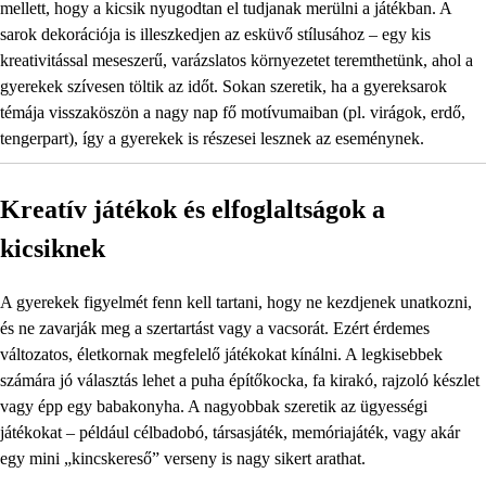
mellett, hogy a kicsik nyugodtan el tudjanak merülni a játékban. A
sarok dekorációja is illeszkedjen az esküvő stílusához – egy kis
kreativitással meseszerű, varázslatos környezetet teremthetünk, ahol a
gyerekek szívesen töltik az időt. Sokan szeretik, ha a gyereksarok
témája visszaköszön a nagy nap fő motívumaiban (pl. virágok, erdő,
tengerpart), így a gyerekek is részesei lesznek az eseménynek.
Kreatív játékok és elfoglaltságok a
kicsiknek
A gyerekek figyelmét fenn kell tartani, hogy ne kezdjenek unatkozni,
és ne zavarják meg a szertartást vagy a vacsorát. Ezért érdemes
változatos, életkornak megfelelő játékokat kínálni. A legkisebbek
számára jó választás lehet a puha építőkocka, fa kirakó, rajzoló készlet
vagy épp egy babakonyha. A nagyobbak szeretik az ügyességi
játékokat – például célbadobó, társasjáték, memóriajáték, vagy akár
egy mini „kincskereső” verseny is nagy sikert arathat.