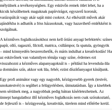
mélyülnek a tevékenységben. Egy esküvőn remek ötlet lehet, ha a
kicsik készíthetnek maguknak papírvirágot, egyszerű koronát,
varázspálcát vagy akár saját mini csokrot. Az elkészült művek akár
ajándékba is adhatók a friss házasoknak, vagy hazavihető emlékként is
szolgálnak.
A kézműves foglalkozásokhoz nem kell óriási anyagi befektetés: színes
papír, olló, ragasztó, filctoll, matrica, csillámpor, fa spatula, gyöngyök
– mind könnyedén beszerezhetők, és máris indulhat a kreatívkodás! Ha
az esküvőnek van valamilyen témája vagy színe, érdemes ezt
visszahozni a kézműves alapanyagoknál is – például ha levendula-lila
a domináns szín, akkor sok lila, fehér, ezüst díszítőanyagot kínáljunk.
Egy profi animátor vagy egy nagyobb, kézügyesebb gyerek (testvér,
unokatestvér) is segíthet a felügyelésben, útmutatásban. Így a kisebbek
sem sérülnek meg, a nagyobbak pedig bátran kísérletezhetnek. Az
ünnepi hangulathoz illő kézműves foglalkozás nem csak szórakoztató,
de fejlesztő is – kézügyesség, kreativitás, türelem mind előtérbe kerül.