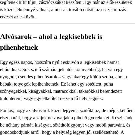
segítenek lufit fújni, zászlócskákat készíteni. Így már az előkészületek
is közös élménnyé válnak, ami csak tovább erősíti az összetartozás
érzését az esküvőn.
Alvósarok – ahol a legkisebbek is
pihenhetnek
Egy egész napos, hosszúra nyúlt esküvőn a legkisebbek hamar
elfáradnak. Sok szülő számára jelentős könnyebbség, ha van egy
nyugodt, csendes pihenősarok – vagy akár egy külön szoba, ahol a
babák, totyogók lepihenhetnek. Ez lehet egy sötétített, puha
szőnyegekkel, kiságyakkal, matracokkal, takarókkal berendezett
különterem, vagy egy elkerített része a fő helyiségnek.
Fontos, hogy az alvósarok közel legyen a szülőkhöz, de mégis kellően
elszeparált, hogy a zajok ne zavarják a pihenő gyerekeket. Készítsünk
be néhány párnát, kiságyat, sötétítőfüggönyt vagy mobil paravánt, és
gondoskodjunk arról, hogy a helyiség legyen jól szellőztethető. A