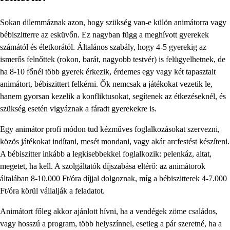
Sokan dilemmáznak azon, hogy szükség van-e külön animátorra vagy
bébiszitterre az esküvőn. Ez nagyban függ a meghívott gyerekek
számától és életkorától. Általános szabály, hogy 4-5 gyerekig az
ismerős felnőttek (rokon, barát, nagyobb testvér) is felügyelhetnek, de
ha 8-10 főnél több gyerek érkezik, érdemes egy vagy két tapasztalt
animátort, bébiszittert felkérni. Ők nemcsak a játékokat vezetik le,
hanem gyorsan kezelik a konfliktusokat, segítenek az étkezéseknél, és
szükség esetén vigyáznak a fáradt gyerekekre is.
Egy animátor profi módon tud kézműves foglalkozásokat szervezni,
közös játékokat indítani, mesét mondani, vagy akár arcfestést készíteni.
A bébiszitter inkább a legkisebbekkel foglalkozik: pelenkáz, altat,
megetet, ha kell. A szolgáltatók díjszabása eltérő: az animátorok
általában 8-10.000 Ft/óra díjjal dolgoznak, míg a bébiszitterek 4-7.000
Ft/óra körül vállalják a feladatot.
Animátort főleg akkor ajánlott hívni, ha a vendégek zöme családos,
vagy hosszú a program, több helyszínnel, esetleg a pár szeretné, ha a