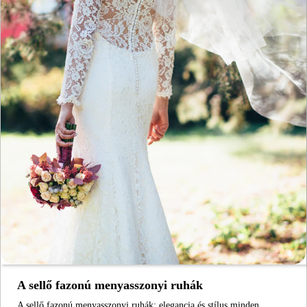
A sellő fazonú menyasszonyi ruhák
A sellő fazonú menyasszonyi ruhák: elegancia és stílus minden