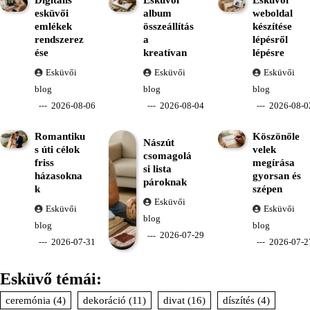
esküvői
album
weboldal
emlékek
összeállítás
készítése
rendszerez
a
lépésről
ése
kreatívan
lépésre
Esküvői
Esküvői
Esküvői
blog
blog
blog
2026-08-06
2026-08-04
2026-08-0
Romantiku
Köszönőle
Nászút
s úti célok
velek
csomagolá
friss
megírása
si lista
házasokna
gyorsan és
pároknak
k
szépen
Esküvői
Esküvői
Esküvői
blog
blog
blog
2026-07-29
2026-07-31
2026-07-2
Esküvő témái:
ceremónia
(4)
dekoráció
(11)
divat
(16)
díszítés
(4)