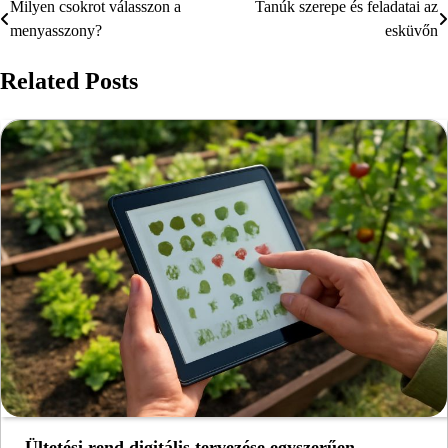
Milyen csokrot válasszon a
Tanúk szerepe és feladatai az
Bejegyzés
menyasszony?
esküvőn
navigáció
Related Posts
Ültetési rend digitális tervezése egyszerűen