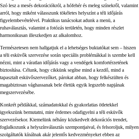
Szó lesz a mesés dekorációkról, a hófehér és meleg színekről, valamint
arról, hogy miként válasszunk tökéletes helyszínt a téli időjárás
figyelembevételével. Praktikus tanácsokat adunk a menü, a
ruhaválasztás, valamint a fotózás területén, hogy minden részlet
harmonikusan illeszkedjen az alkalomhoz.
Természetesen nem hallgatjuk el a lehetséges buktatókat sem – hiszen
a téli esküvők szervezése során speciális problémákkal is szembe kell
nézni, mint a váratlan időjárás vagy a vendégek komfortérzetének
biztosítása. Célunk, hogy cikkünk segítse mind a kezdő, mind a
tapasztalt esküvőszervezőket, párokat abban, hogy felkészülten és
magabiztosan vághassanak bele életük egyik legszebb napjának
megszervezésébe.
Konkrét példákkal, számadatokkal és gyakorlatias ötletekkel
igyekszünk bemutatni, mire érdemes odafigyelni a téli esküvők
szervezésekor. Kiemelünk néhány közkedvelt dekorációs trendet,
foglalkozunk a helyszínválasztás szempontjaival, és felsoroljuk, milyen
szolgáltatók kínálnak akár jelentős kedvezményeket ebben az