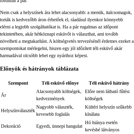
fordíthat a pár.
Nem csak a helyszínek ára lehet alacsonyabb: a menük, italcsomagok,
torták is kedvezőbb áron érhetőek el, ráadásul ilyenkor könnyebb
elérni a legjobb szolgáltatókat is. Ha a pár rugalmas az időpont
tekintetében, akár hétköznapi esküvőt is választhat, ami tovább
növelheti a megtakarítást. A költségvetés tervezésénél érdemes ezeket a
szempontokat mérlegelni, hiszen egy jól időzített téli esküvő akár
harmadával olcsóbb lehet egy nyárihoz képest.
Előnyök és hátrányok táblázata
Szempont
Téli esküvő előnye
Téli esküvő hátrány
Alacsonyabb költségek,
Előre nem látható fűtési
Ár
kedvezmények
költségek
Nagyobb választék,
Kültéri helyszín szűkebb
Helyszínválaszték
kevesebb foglalás
kínálata
Hó hiánya esetén
Dekoráció
Egyedi, ünnepi hangulat
kevésbé látványos