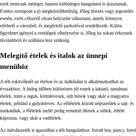
ezek nemcsak meleget, hanem különleges hangulatot is árasztanak.
Fontos szempont a jó megközelíthetőség, főleg hóesés vagy jegesedés
esetén, ezért célszerű olyan helyszínt választani, amely könnyen
elérhető a városból, és megfelelő parkolóval rendelkezik. Külön
figyelmet igényel a vendégek elhelyezése is, főleg ha sokan érkeznek
távolabbról és szállásra lesz szükség.
Melegítő ételek és italok az ünnepi
menühöz
A téli esküvőknél az ételsor és az italkínálat is alkalmazkodhat az
évszakhoz. A hideg időben különösen jól esnek a laktató, tartalmas
ételek, mint a raguk, krémlevesek, sült húsok vagy akár a magyaros
ételek, például a gulyásleves. Az előételek között népszerűek a sajt- és
sonkatálak, a főételek mellé pedig remekül illenek a sültek, töltött
káposzta, vagy akár a vadételek.
Az italválaszték is igazodhat a téli hangulathoz: forralt bor, puncs, forró