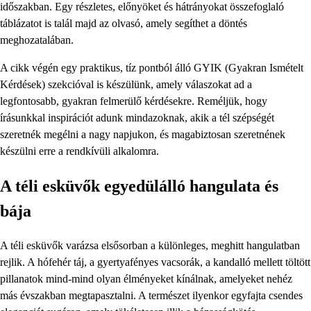
időszakban. Egy részletes, előnyöket és hátrányokat összefoglaló
táblázatot is talál majd az olvasó, amely segíthet a döntés
meghozatalában.
A cikk végén egy praktikus, tíz pontból álló GYIK (Gyakran Ismételt
Kérdések) szekcióval is készülünk, amely válaszokat ad a
legfontosabb, gyakran felmerülő kérdésekre. Reméljük, hogy
írásunkkal inspirációt adunk mindazoknak, akik a tél szépségét
szeretnék megélni a nagy napjukon, és magabiztosan szeretnének
készülni erre a rendkívüli alkalomra.
A téli esküvők egyedülálló hangulata és
bája
A téli esküvők varázsa elsősorban a különleges, meghitt hangulatban
rejlik. A hófehér táj, a gyertyafényes vacsorák, a kandalló mellett töltött
pillanatok mind-mind olyan élményeket kínálnak, amelyeket nehéz
más évszakban megtapasztalni. A természet ilyenkor egyfajta csendes