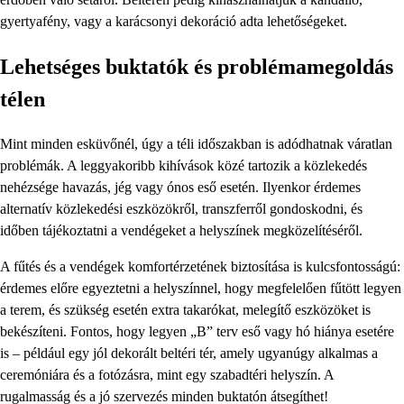
gyertyafény, vagy a karácsonyi dekoráció adta lehetőségeket.
Lehetséges buktatók és problémamegoldás
télen
Mint minden esküvőnél, úgy a téli időszakban is adódhatnak váratlan
problémák. A leggyakoribb kihívások közé tartozik a közlekedés
nehézsége havazás, jég vagy ónos eső esetén. Ilyenkor érdemes
alternatív közlekedési eszközökről, transzferről gondoskodni, és
időben tájékoztatni a vendégeket a helyszínek megközelítéséről.
A fűtés és a vendégek komfortérzetének biztosítása is kulcsfontosságú:
érdemes előre egyeztetni a helyszínnel, hogy megfelelően fűtött legyen
a terem, és szükség esetén extra takarókat, melegítő eszközöket is
bekészíteni. Fontos, hogy legyen „B” terv eső vagy hó hiánya esetére
is – például egy jól dekorált beltéri tér, amely ugyanúgy alkalmas a
ceremóniára és a fotózásra, mint egy szabadtéri helyszín. A
rugalmasság és a jó szervezés minden buktatón átsegíthet!