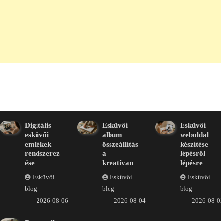
Digitális
Esküvői
Esküvői
esküvői
album
weboldal
emlékek
összeállítás
készítése
rendszerez
a
lépésről
ése
kreatívan
lépésre
Esküvői
Esküvői
Esküvői
blog
blog
blog
2026-08-06
2026-08-04
2026-08-0