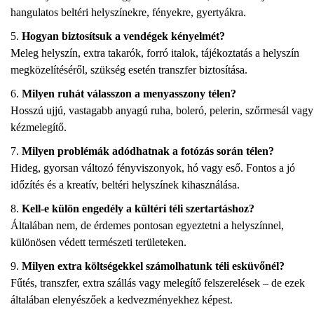
hangulatos beltéri helyszínekre, fényekre, gyertyákra.
Hogyan biztosítsuk a vendégek kényelmét?
Meleg helyszín, extra takarók, forró italok, tájékoztatás a helyszín
megközelítéséről, szükség esetén transzfer biztosítása.
Milyen ruhát válasszon a menyasszony télen?
Hosszú ujjú, vastagabb anyagú ruha, boleró, pelerin, szőrmesál vagy
kézmelegítő.
Milyen problémák adódhatnak a fotózás során télen?
Hideg, gyorsan változó fényviszonyok, hó vagy eső. Fontos a jó
időzítés és a kreatív, beltéri helyszínek kihasználása.
Kell-e külön engedély a kültéri téli szertartáshoz?
Általában nem, de érdemes pontosan egyeztetni a helyszínnel,
különösen védett természeti területeken.
Milyen extra költségekkel számolhatunk téli esküvőnél?
Fűtés, transzfer, extra szállás vagy melegítő felszerelések – de ezek
általában elenyészőek a kedvezményekhez képest.