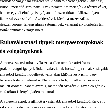
csokoládé vagy akár fűszeres tea kínálható a vendégeknek, akár egy
külön „melegítő sarokban”. Ezek nemcsak felmelegítik a résztvevőket,
hanem egyedi élményt is nyújtanak, hiszen ritkán találkozni ilyen
italokkal egy esküvőn. Az édességek között a mézeskalács,
gesztenyepüré, fahéjas almás sütemények, valamint a különleges téli
torták arathatnak nagy sikert.
Ruhaválasztási tippek menyasszonyoknak
és vőlegényeknek
A menyasszonyi ruha kiválasztása télen némi kreativitást és
praktikusságot igényel. Sokan választanak hosszú ujjú ruhát, vastagabb
anyagból készült modelleket, vagy akár különleges kasmír vagy
bársony bolerót, pelerint is. Nem csak a hideg miatt érdemes ezek
mellett dönteni, hanem azért is, mert a téli öltözékek igazán elegánsak,
és fotókon is lenyűgözően mutatnak.
A vőlegényeknek is ajánlott a vastagabb anyagból készült öltöny, egy
jól szabott kabát, sál vagy akár egy stílusos kalap. Fontos, hogy