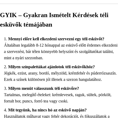
GYIK – Gyakran Ismételt Kérdések téli
esküvők témájában
Mennyi előre kell elkezdeni szervezni egy téli esküvőt?
Általában legalább 8-12 hónappal az esküvő előtt érdemes elkezdeni
a szervezést, bár télen könnyebb helyszínt és szolgáltatókat találni,
mint a nyári szezonban.
Milyen színpalettákat ajánlotok téli esküvőkhöz?
Jégkék, ezüst, arany, bordó, mélyzöld, krémfehér és púderrózsaszín.
Ezek a színek különösen jól illenek a szezon hangulatához.
Milyen menüt válasszunk téli esküvőre?
Tartalmas, melegítő ételeket: krémlevesek, raguk, sültek, pörkölt,
forralt bor, puncs, forró tea vagy csoki.
Mit tegyünk, ha nincs hó az esküvő napján?
Használjatok műhavat vagy fehér dekorációt, és fókuszáljatok a