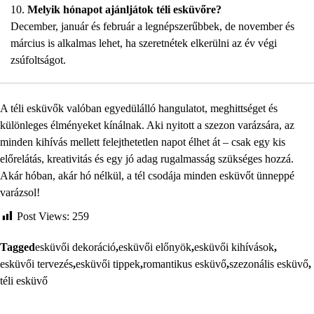
Melyik hónapot ajánljátok téli esküvőre?
December, január és február a legnépszerűbbek, de november és
március is alkalmas lehet, ha szeretnétek elkerülni az év végi
zsúfoltságot.
A téli esküvők valóban egyedülálló hangulatot, meghittséget és
különleges élményeket kínálnak. Aki nyitott a szezon varázsára, az
minden kihívás mellett felejthetetlen napot élhet át – csak egy kis
előrelátás, kreativitás és egy jó adag rugalmasság szükséges hozzá.
Akár hóban, akár hó nélkül, a tél csodája minden esküvőt ünneppé
varázsol!
Post Views:
259
Tagged
esküvői dekoráció
,
esküvői előnyök
,
esküvői kihívások
,
esküvői tervezés
,
esküvői tippek
,
romantikus esküvő
,
szezonális esküvő
,
téli esküvő