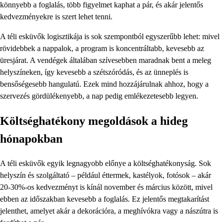
könnyebb a foglalás, több figyelmet kaphat a pár, és akár jelentős
kedvezményekre is szert lehet tenni.
A téli esküvők logisztikája is sok szempontból egyszerűbb lehet: mivel
rövidebbek a nappalok, a program is koncentráltabb, kevesebb az
üresjárat. A vendégek általában szívesebben maradnak bent a meleg
helyszíneken, így kevesebb a szétszóródás, és az ünneplés is
bensőségesebb hangulatú. Ezek mind hozzájárulnak ahhoz, hogy a
szervezés gördülékenyebb, a nap pedig emlékezetesebb legyen.
Költséghatékony megoldások a hideg
hónapokban
A téli esküvők egyik legnagyobb előnye a költséghatékonyság. Sok
helyszín és szolgáltató – például éttermek, kastélyok, fotósok – akár
20-30%-os kedvezményt is kínál november és március között, mivel
ebben az időszakban kevesebb a foglalás. Ez jelentős megtakarítást
jelenthet, amelyet akár a dekorációra, a meghívókra vagy a nászútra is