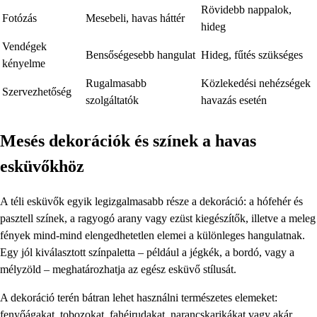
Rövidebb nappalok,
Fotózás
Mesebeli, havas háttér
hideg
Vendégek
Bensőségesebb hangulat
Hideg, fűtés szükséges
kényelme
Rugalmasabb
Közlekedési nehézségek
Szervezhetőség
szolgáltatók
havazás esetén
Mesés dekorációk és színek a havas
esküvőkhöz
A téli esküvők egyik legizgalmasabb része a dekoráció: a hófehér és
pasztell színek, a ragyogó arany vagy ezüst kiegészítők, illetve a meleg
fények mind-mind elengedhetetlen elemei a különleges hangulatnak.
Egy jól kiválasztott színpaletta – például a jégkék, a bordó, vagy a
mélyzöld – meghatározhatja az egész esküvő stílusát.
A dekoráció terén bátran lehet használni természetes elemeket:
fenyőágakat, tobozokat, fahéjrudakat, narancskarikákat vagy akár