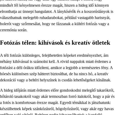
mindkét fél kényelmesen érezze magát, hiszen a hideg idő könnyen
elronthatja az ünnepi hangulatot. A lánykísérők és a koszorúslányok is
választhatnak melegebb ruhadarabokat, például vastagabb harisnyát,
bolerót vagy szőrmesálat, hogy ne fázzanak a kültéri fotózás vagy a
ceremónia során.
Fotózás télen: kihívások és kreatív ötletek
A téli fotózás különleges, felejthetetlen képeket eredményezhet, ám
néhány kihívással is számolni kell. A rövid nappalok miatt érdemes a
fotózást a déli órákra időzíteni, amikor a legjobb a természetes fény. A
hóesés különösen szép hátteret biztosíthat, de ha nincs hó, a kreatív
dekoráció vagy a beltéri helyszínek is csodás lehetőségeket kínálnak.
A hideg időjárás miatt érdemes előre gondoskodni melegítő takarókról,
hőtároló tasakokról vagy akár termoszban forró italokról, hogy a pár és
a fotós is komfortosan érezze magát. Egyedi témákkal is játszhatunk:
készülhetnek képek szánkózásról, hógolyózásról, vagy akár egy havas
erdőben való sétáról. Beltéren pedig kihasználhatjuk a kandalló,