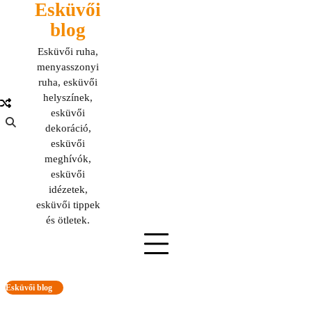
Esküvői
Skip
to
blog
content
Esküvői ruha,
menyasszonyi
ruha, esküvői
helyszínek,
esküvői
dekoráció,
esküvői
meghívók,
esküvői
idézetek,
esküvői tippek
és ötletek.
Esküvői blog