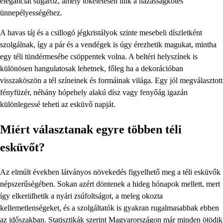
eleganciát sugároz, amely tökéletesen illik a házasságkötés
ünnepélyességéhez.
A havas táj és a csillogó jégkristályok szinte mesebeli díszletként
szolgálnak, így a pár és a vendégek is úgy érezhetik magukat, mintha
egy téli tündérmesébe csöppentek volna. A beltéri helyszínek is
különösen hangulatosak lehetnek, főleg ha a dekorációban
visszaköszön a tél színeinek és formáinak világa. Egy jól megválasztott
fényfüzér, néhány hópehely alakú dísz vagy fenyőág igazán
különlegessé teheti az esküvő napját.
Miért választanak egyre többen téli
esküvőt?
Az elmúlt években látványos növekedés figyelhető meg a téli esküvők
népszerűségében. Sokan azért döntenek a hideg hónapok mellett, mert
így elkerülhetik a nyári zsúfoltságot, a meleg okozta
kellemetlenségeket, és a szolgáltatók is gyakran rugalmasabbak ebben
az időszakban. Statisztikák szerint Magyarországon már minden ötödik