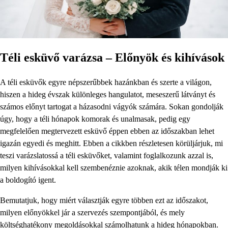
Téli esküvő varázsa – Előnyök és kihívások
A téli esküvők egyre népszerűbbek hazánkban és szerte a világon,
hiszen a hideg évszak különleges hangulatot, meseszerű látványt és
számos előnyt tartogat a házasodni vágyók számára. Sokan gondolják
úgy, hogy a téli hónapok komorak és unalmasak, pedig egy
megfelelően megtervezett esküvő éppen ebben az időszakban lehet
igazán egyedi és meghitt. Ebben a cikkben részletesen körüljárjuk, mi
teszi varázslatossá a téli esküvőket, valamint foglalkozunk azzal is,
milyen kihívásokkal kell szembenéznie azoknak, akik télen mondják ki
a boldogító igent.
Bemutatjuk, hogy miért választják egyre többen ezt az időszakot,
milyen előnyökkel jár a szervezés szempontjából, és mely
költséghatékony megoldásokkal számolhatunk a hideg hónapokban.