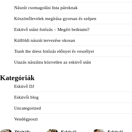
Nászút csomagolási lista pároknak
Köszönőlevelek megírása gyorsan és szépen
Esküvő utáni fotózás – Megéri beiktatni?
Külföldi nászút tervezése okosan
Trash the dress fotózás előnyei és veszélyei
Utazás nászútra közvetlen az esküvő után
Kategóriák
Esküvő DJ
Esküvői blog
Uncategorized
Vendégposzt
Digitális
Esküvői
Esküvői