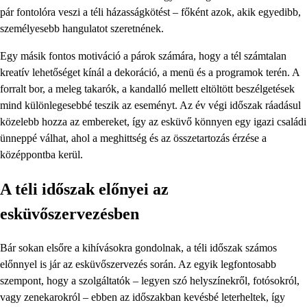
pár fontolóra veszi a téli házasságkötést – főként azok, akik egyedibb,
személyesebb hangulatot szeretnének.
Egy másik fontos motiváció a párok számára, hogy a tél számtalan
kreatív lehetőséget kínál a dekoráció, a menü és a programok terén. A
forralt bor, a meleg takarók, a kandalló mellett eltöltött beszélgetések
mind különlegesebbé teszik az eseményt. Az év végi időszak ráadásul
közelebb hozza az embereket, így az esküvő könnyen egy igazi családi
ünneppé válhat, ahol a meghittség és az összetartozás érzése a
középpontba kerül.
A téli időszak előnyei az
esküvőszervezésben
Bár sokan elsőre a kihívásokra gondolnak, a téli időszak számos
előnnyel is jár az esküvőszervezés során. Az egyik legfontosabb
szempont, hogy a szolgáltatók – legyen szó helyszínekről, fotósokról,
vagy zenekarokról – ebben az időszakban kevésbé leterheltek, így