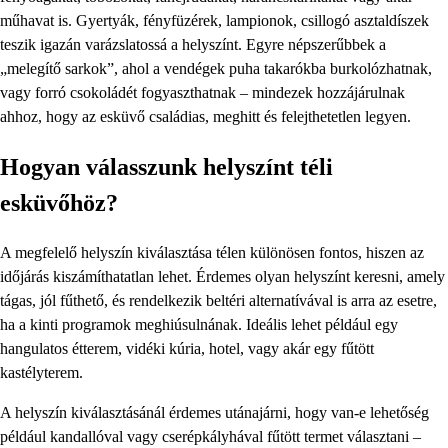
műhavat is. Gyertyák, fényfüzérek, lampionok, csillogó asztaldíszek
teszik igazán varázslatossá a helyszínt. Egyre népszerűbbek a
„melegítő sarkok”, ahol a vendégek puha takarókba burkolózhatnak,
vagy forró csokoládét fogyaszthatnak – mindezek hozzájárulnak
ahhoz, hogy az esküvő családias, meghitt és felejthetetlen legyen.
Hogyan válasszunk helyszínt téli
esküvőhöz?
A megfelelő helyszín kiválasztása télen különösen fontos, hiszen az
időjárás kiszámíthatatlan lehet. Érdemes olyan helyszínt keresni, amely
tágas, jól fűthető, és rendelkezik beltéri alternatívával is arra az esetre,
ha a kinti programok meghiúsulnának. Ideális lehet például egy
hangulatos étterem, vidéki kúria, hotel, vagy akár egy fűtött
kastélyterem.
A helyszín kiválasztásánál érdemes utánajárni, hogy van-e lehetőség
például kandallóval vagy cserépkályhával fűtött termet választani –