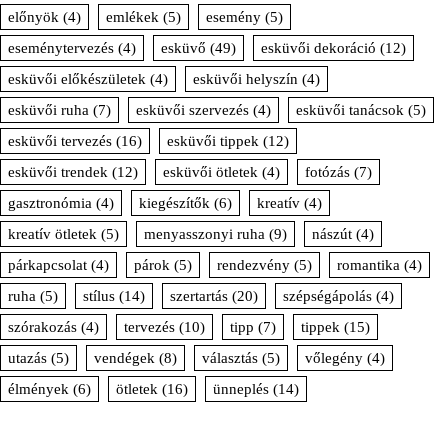
előnyök
(4)
emlékek
(5)
esemény
(5)
eseménytervezés
(4)
esküvő
(49)
esküvői dekoráció
(12)
esküvői előkészületek
(4)
esküvői helyszín
(4)
esküvői ruha
(7)
esküvői szervezés
(4)
esküvői tanácsok
(5)
esküvői tervezés
(16)
esküvői tippek
(12)
esküvői trendek
(12)
esküvői ötletek
(4)
fotózás
(7)
gasztronómia
(4)
kiegészítők
(6)
kreatív
(4)
kreatív ötletek
(5)
menyasszonyi ruha
(9)
nászút
(4)
párkapcsolat
(4)
párok
(5)
rendezvény
(5)
romantika
(4)
ruha
(5)
stílus
(14)
szertartás
(20)
szépségápolás
(4)
szórakozás
(4)
tervezés
(10)
tipp
(7)
tippek
(15)
utazás
(5)
vendégek
(8)
választás
(5)
vőlegény
(4)
élmények
(6)
ötletek
(16)
ünneplés
(14)