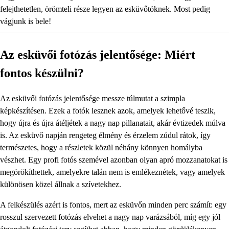
felejthetetlen, örömteli része legyen az esküvőtöknek. Most pedig
vágjunk is bele!
Az esküvői fotózás jelentősége: Miért
fontos készülni?
Az esküvői fotózás jelentősége messze túlmutat a szimpla
képkészítésen. Ezek a fotók lesznek azok, amelyek lehetővé teszik,
hogy újra és újra átéljétek a nagy nap pillanatait, akár évtizedek múlva
is. Az esküvő napján rengeteg élmény és érzelem zúdul rátok, így
természetes, hogy a részletek közül néhány könnyen homályba
vészhet. Egy profi fotós szemével azonban olyan apró mozzanatokat is
megörökíthettek, amelyekre talán nem is emlékeznétek, vagy amelyek
különösen közel állnak a szívetekhez.
A felkészülés azért is fontos, mert az esküvőn minden perc számít: egy
rosszul szervezett fotózás elvehet a nagy nap varázsából, míg egy jól