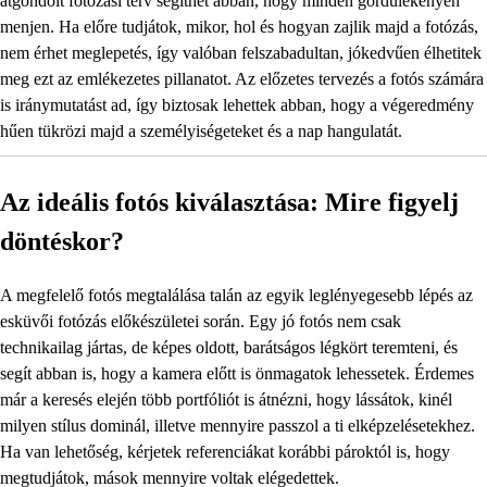
átgondolt fotózási terv segíthet abban, hogy minden gördülékenyen
menjen. Ha előre tudjátok, mikor, hol és hogyan zajlik majd a fotózás,
nem érhet meglepetés, így valóban felszabadultan, jókedvűen élhetitek
meg ezt az emlékezetes pillanatot. Az előzetes tervezés a fotós számára
is iránymutatást ad, így biztosak lehettek abban, hogy a végeredmény
hűen tükrözi majd a személyiségeteket és a nap hangulatát.
Az ideális fotós kiválasztása: Mire figyelj
döntéskor?
A megfelelő fotós megtalálása talán az egyik leglényegesebb lépés az
esküvői fotózás előkészületei során. Egy jó fotós nem csak
technikailag jártas, de képes oldott, barátságos légkört teremteni, és
segít abban is, hogy a kamera előtt is önmagatok lehessetek. Érdemes
már a keresés elején több portfóliót is átnézni, hogy lássátok, kinél
milyen stílus dominál, illetve mennyire passzol a ti elképzelésetekhez.
Ha van lehetőség, kérjetek referenciákat korábbi pároktól is, hogy
megtudjátok, mások mennyire voltak elégedettek.