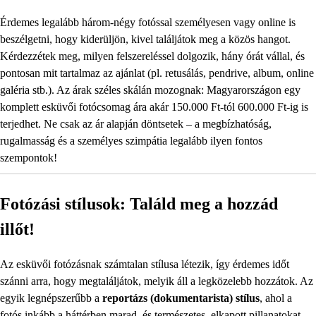
Érdemes legalább három-négy fotóssal személyesen vagy online is
beszélgetni, hogy kiderüljön, kivel találjátok meg a közös hangot.
Kérdezzétek meg, milyen felszereléssel dolgozik, hány órát vállal, és
pontosan mit tartalmaz az ajánlat (pl. retusálás, pendrive, album, online
galéria stb.). Az árak széles skálán mozognak: Magyarországon egy
komplett esküvői fotócsomag ára akár 150.000 Ft-tól 600.000 Ft-ig is
terjedhet. Ne csak az ár alapján döntsetek – a megbízhatóság,
rugalmasság és a személyes szimpátia legalább ilyen fontos
szempontok!
Fotózási stílusok: Találd meg a hozzád
illőt!
Az esküvői fotózásnak számtalan stílusa létezik, így érdemes időt
szánni arra, hogy megtaláljátok, melyik áll a legközelebb hozzátok. Az
egyik legnépszerűbb a
reportázs (dokumentarista) stílus
, ahol a
fotós inkább a háttérben marad, és természetes, elkapott pillanatokat