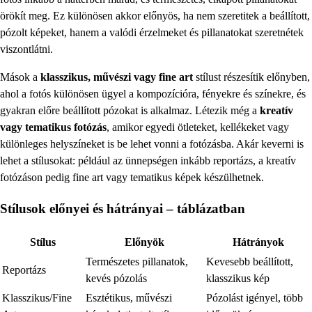
örökít meg. Ez különösen akkor előnyös, ha nem szeretitek a beállított,
pózolt képeket, hanem a valódi érzelmeket és pillanatokat szeretnétek
viszontlátni.
Mások a
klasszikus, művészi vagy fine art
stílust részesítik előnyben,
ahol a fotós különösen ügyel a kompozícióra, fényekre és színekre, és
gyakran előre beállított pózokat is alkalmaz. Létezik még a
kreatív
vagy tematikus fotózás
, amikor egyedi ötleteket, kellékeket vagy
különleges helyszíneket is be lehet vonni a fotózásba. Akár keverni is
lehet a stílusokat: például az ünnepségen inkább reportázs, a kreatív
fotózáson pedig fine art vagy tematikus képek készülhetnek.
Stílusok előnyei és hátrányai – táblázatban
Stílus
Előnyök
Hátrányok
Természetes pillanatok,
Kevesebb beállított,
Reportázs
kevés pózolás
klasszikus kép
Klasszikus/Fine
Esztétikus, művészi
Pózolást igényel, több