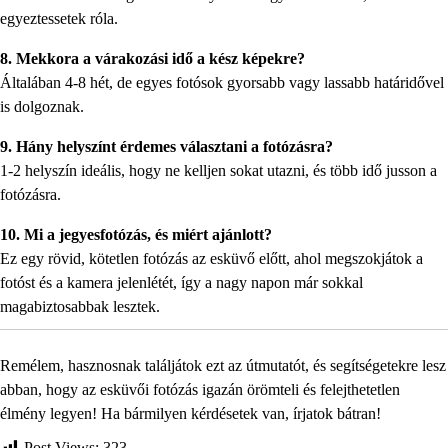
egyeztessetek róla.
8. Mekkora a várakozási idő a kész képekre?
Általában 4-8 hét, de egyes fotósok gyorsabb vagy lassabb határidővel
is dolgoznak.
9. Hány helyszínt érdemes választani a fotózásra?
1-2 helyszín ideális, hogy ne kelljen sokat utazni, és több idő jusson a
fotózásra.
10. Mi a jegyesfotózás, és miért ajánlott?
Ez egy rövid, kötetlen fotózás az esküvő előtt, ahol megszokjátok a
fotóst és a kamera jelenlétét, így a nagy napon már sokkal
magabiztosabbak lesztek.
Remélem, hasznosnak találjátok ezt az útmutatót, és segítségetekre lesz
abban, hogy az esküvői fotózás igazán örömteli és felejthetetlen
élmény legyen! Ha bármilyen kérdésetek van, írjatok bátran!
Post Views:
323