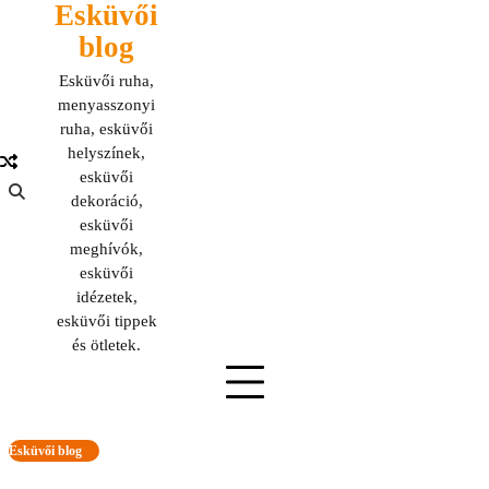
Esküvői
Skip
to
blog
content
Esküvői ruha,
menyasszonyi
ruha, esküvői
helyszínek,
esküvői
dekoráció,
esküvői
meghívók,
esküvői
idézetek,
esküvői tippek
és ötletek.
Esküvői blog