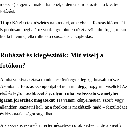
időszak) idején vannak – ha lehet, érdemes erre időzíteni a kreatív
fotózást.
Tipp:
Készítsetek részletes napirendet, amelyben a fotózás időpontját
is pontosan meghatározzátok. Így minden résztvevő tudni fogja, mikor
hol kell lennie, elkerülhető a csúszás és a kapkodás.
Ruházat és kiegészítők: Mit viselj a
fotókon?
A ruházat kiválasztása minden esküvő egyik legizgalmasabb része.
Azonban a fotózás szempontjából nem mindegy, hogy mit viseltek! Az
első és legfontosabb szabály:
olyan ruhát válasszatok, amelyben
igazán jól érzitek magatokat
. Ha valami kényelmetlen, szorít, vagy
állandóan igazgatni kell, az a fotókon is meglátszik majd – feszültséget
és bizonytalanságot sugallhat.
A klasszikus esküvői ruha természetesen örök kedvenc, de a kreatív