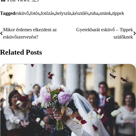
Tagged
esküvő
,
fotós
,
fotózás
,
helyszín
,
készülés
,
ruha
,
smink
,
tippek
Mikor érdemes elkezdeni az
Gyerekbarát esküvő – Tippek
Bejegyzés
esküvőszervezést?
szülőknek
navigáció
Related Posts