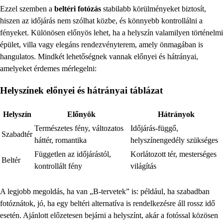
Ezzel szemben a
beltéri fotózás
stabilabb körülményeket biztosít,
hiszen az időjárás nem szólhat közbe, és könnyebb kontrollálni a
fényeket. Különösen előnyös lehet, ha a helyszín valamilyen történelmi
épület, villa vagy elegáns rendezvényterem, amely önmagában is
hangulatos. Mindkét lehetőségnek vannak előnyei és hátrányai,
amelyeket érdemes mérlegelni:
Helyszínek előnyei és hátrányai táblázat
Helyszín
Előnyök
Hátrányok
Természetes fény, változatos
Időjárás-függő,
Szabadtér
háttér, romantika
helyszínengedély szükséges
Független az időjárástól,
Korlátozott tér, mesterséges
Beltér
kontrollált fény
világítás
A legjobb megoldás, ha van „B-tervetek” is: például, ha szabadban
fotóznátok, jó, ha egy beltéri alternatíva is rendelkezésre áll rossz idő
esetén. Ajánlott előzetesen bejárni a helyszínt, akár a fotóssal közösen