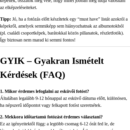
képeitek, osszátok meg vele, hogy minél jobban meg tudja valósítani
az elképzeléseiteket.
Tipp:
Jó, ha a fotózás előtt készítetek egy “must have” listát azokról a
képekről, amelyek semmiképp sem hiányozhatnak az albumotokból
(pl. családi csoportképek, barátokkal közös pillanatok, részletfotók).
Így biztosan nem marad ki semmi fontos!
GYIK – Gyakran Ismételt
Kérdések (FAQ)
1. Mikor érdemes lefoglalni az esküvői fotóst?
Általában legalább 9-12 hónappal az esküvő dátuma előtt, különösen,
ha népszerű időpontot vagy felkapott fotóst szeretnétek.
2. Mekkora időtartamú fotózást érdemes választani?
Ez az igényeitektől függ: a legtöbb csomag 6-12 órát fed le, de