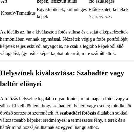
Art
képek, letisztult stílus
idő szükséges
Egyedi ötletek, különleges
Előkészület, kellékek
Kreatív/Tematikus
képek
és szervezés
Az ideális az, ha a kiválasztott fotós stílusa és a saját elképzeléseitek
harmóniában vannak egymással. Nézzétek végig a fotós portfólióját,
kérjetek teljes esküvői anyagot is, ne csak a legjobb képekből álló
válogatást, így reális képet kaphattok arról, mire számíthattok.
Helyszínek kiválasztása: Szabadtér vagy
beltér előnyei
A fotózás helyszíne legalább olyan fontos, mint maga a fotós vagy a
stílus. El kell dönteni, hogy szabadtéri, beltéri vagy esetleg mindkettőt
ötvöző sorozatot szeretnétek. A
szabadtéri fotózás
általában sokkal
változatosabb képeket eredményez: a természetes fény, a terek és a
háttér mind hozzájárulhatnak az egyedi hangulathoz.