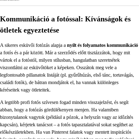
Kommunikáció a fotóssal: Kívánságok és
ötletek egyeztetése
A sikeres esküvői fotózás alapja a
nyílt és folyamatos kommunikáció
a fotós és a pár között. Már a szerződés előtt tisztázzátok, hogy mit
vártok el a fotóstól, milyen stílusban, hangulatban szeretnétek
viszontlátni az esküvőtöket a képeken. Osszátok meg vele a
legfontosabb pillanatok listáját (pl. gyűrűhúzás, első tánc, tortavágás,
családi fotók), de bátran mondjátok el, ha vannak különleges
kéréseitek vagy ötleteitek.
A legtöbb profi fotós szívesen fogad minden visszajelzést, és segít
abban, hogy a fotózás gördülékenyen menjen. Ha valamiben
bizonytalanok vagytok (például a pózok, a helyszín vagy az időzítés
kapcsán), kérjetek tanácsot – a fotós tapasztalatával sokat segíthet az
előkészületekben. Ha van Pinterest falatok vagy mentett inspirációs