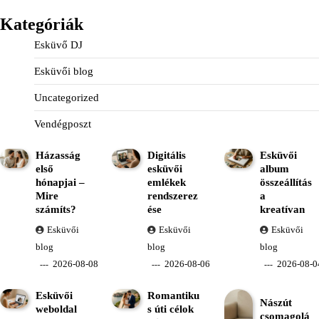
Kategóriák
Esküvő DJ
Esküvői blog
Uncategorized
Vendégposzt
Házasság
Digitális
Esküvői
első
esküvői
album
hónapjai –
emlékek
összeállítás
Mire
rendszerez
a
számíts?
ése
kreatívan
Esküvői
Esküvői
Esküvői
blog
blog
blog
2026-08-08
2026-08-06
2026-08-0
Esküvői
Romantiku
Nászút
weboldal
s úti célok
csomagolá