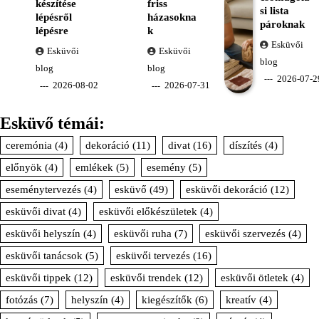
készítése
friss
si lista
lépésről
házasokna
pároknak
lépésre
k
Esküvői
Esküvői
Esküvői
blog
blog
blog
2026-07-2
2026-08-02
2026-07-31
Esküvő témái:
ceremónia
(4)
dekoráció
(11)
divat
(16)
díszítés
(4)
előnyök
(4)
emlékek
(5)
esemény
(5)
eseménytervezés
(4)
esküvő
(49)
esküvői dekoráció
(12)
esküvői divat
(4)
esküvői előkészületek
(4)
esküvői helyszín
(4)
esküvői ruha
(7)
esküvői szervezés
(4)
esküvői tanácsok
(5)
esküvői tervezés
(16)
esküvői tippek
(12)
esküvői trendek
(12)
esküvői ötletek
(4)
fotózás
(7)
helyszín
(4)
kiegészítők
(6)
kreatív
(4)