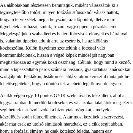
Az alábbiakban részletesen bemutatjuk, miként válasszátok ki a
legmegfelelőbb fotóst, milyen fotózási stílusokból választhattok,
hogyan tervezzétek meg a helyszínt, az időpontot, illetve mire
ügyeljetek a ruházat, smink, frizura vagy éppen a pózolás terén.
Megvizsgáljuk a szabadtéri és beltéri fotózások előnyeit és hátrányait
is, valamint tippeket adunk arra az esetre is, ha az időjárás
közbeszólna. Külön figyelmet szentelünk a fotóssal való
kommunikációnak, hiszen a végső képek minőségét nagyban
meghatározza az egymás közti összhang. Célunk, hogy mind a kezdő,
mind a tapasztaltabb párok számára hasznos, gyakorlatias tanácsokkal
szolgáljunk. Példákon, listákon és táblázatokon keresztül mutatjuk be
lehetőségeiteket, hogy a döntésetek a lehető legkönnyebb legyen.
A cikk végén egy 10 pontos GYIK szekcióval is készültem, ahol a
leggyakrabban felmerülő kérdéseket és válaszokat találjátok meg. Ezek
segíthetnek tisztázni azokat a bizonytalanságokat, amelyek a
készülődés során felmerülhetnek. Akár most kezditek a szervezést,
akár már csak az utolsó simítások maradtak, ez a cikk segít abban,
hogy a fotózási élmény ne csak kötelező feladat, hanem egy