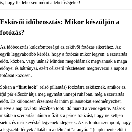
is, hogy fel lehessen mérni a lehetőségeket!
Esküvői időbeosztás: Mikor készüljön a
fotózás?
Az időbeosztás kulcsfontosságú az esküvői fotózás sikeréhez. Az
egyik leggyakoribb kérdés, hogy a fotózás mikor legyen: a szertartás
előtt, közben, vagy utána? Minden megoldásnak megvannak a maga
előnyei és hátrányai, ezért célszerű részletesen megtervezni a napot a
fotóssal közösen.
Sokan a
“first look”
(első pillantás) fotózásra esküsznek, amikor az
ifjú pár először látja meg egymást ünnepi ruhában, még a szertartás
előtt. Ez különösen érzelmes és intim pillanatokat eredményezhet,
illetve a nap további részében több idő marad a vendégekre. Mások
inkább a szertartás utánra időzítik a páros fotózást, hogy ne kelljen
sietni, és már kevésbé legyenek idegesek. Az is fontos szempont, hogy
a legszebb fények általában a délutáni “aranyóra” (naplemente előtti