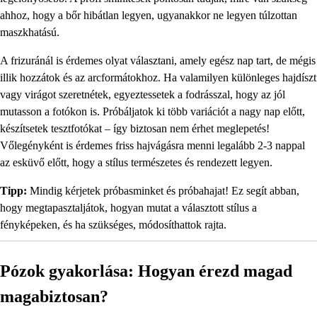
ahhoz, hogy a bőr hibátlan legyen, ugyanakkor ne legyen túlzottan
maszkhatású.
A frizuránál is érdemes olyat választani, amely egész nap tart, de mégis
illik hozzátok és az arcformátokhoz. Ha valamilyen különleges hajdíszt
vagy virágot szeretnétek, egyeztessetek a fodrásszal, hogy az jól
mutasson a fotókon is. Próbáljatok ki több variációt a nagy nap előtt,
készítsetek tesztfotókat – így biztosan nem érhet meglepetés!
Vőlegényként is érdemes friss hajvágásra menni legalább 2-3 nappal
az esküvő előtt, hogy a stílus természetes és rendezett legyen.
Tipp:
Mindig kérjetek próbasminket és próbahajat! Ez segít abban,
hogy megtapasztaljátok, hogyan mutat a választott stílus a
fényképeken, és ha szükséges, módosíthattok rajta.
Pózok gyakorlása: Hogyan érezd magad
magabiztosan?