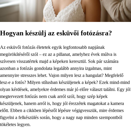
Hogyan készülj az esküvői fotózásra?
Az esküvői fotózás életetek egyik legfontosabb napjának
megörökítéséről szól – ez az a pillanat, amelyhez évek múlva is
szívesen visszatértek majd a képeken keresztül. Sok pár számára
azonban a fotózás gondolata legalább annyira izgalmas, mint
amennyire stresszes lehet. Vajon milyen lesz a hangulat? Megfelelő
lesz-e a fotós? Milyen stílusban készüljenek a képek? Ezek mind-mind
olyan kérdések, amelyekre érdemes már jó előre választ találni. Egy jól
megtervezett fotózás nem csak arról szól, hogy szép képek
készüljenek, hanem arról is, hogy jól érezzétek magatokat a kamera
előtt. Ebben a cikkben lépésről lépésre végigvesszük, mire érdemes
figyelni a felkészülés során, hogy a nagy nap minden szempontból
tökéletes legyen.