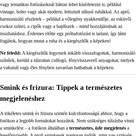
vagy tematikus fotózásoknál bátran lehet kísérletezni is: például
vintage, boho vagy akár modern, letisztult stílusú ruhákkal. Az apró,
harmonizáló részletek – például a vőlegény nyakkendője, az esküvői
csokor színei, a cipők vagy a hajdíszek – mind hozzájárulnak az
összhatáshoz. Érdemes előtte egy próbafotózást is tartani, így látni
fogjátok, hogyan mutat a ruha és a kiegészítők a képeken!
Ne feledd:
A kiegészítők legyenek inkább visszafogottak, harmonizáló
színűek, kerüld a túlzottan csillogó, fényvisszaverő anyagokat, melyek
a vakunál vagy éles fényben zavaróan hathatnak a képeken.
Smink és frizura: Tippek a természetes
megjelenéshez
A tökéletes smink és frizura szintén kulcsfontosságú ahhoz, hogy a
fotókon a legjobb formátokat hozzátok. Nem szükséges túlzásba vinni
a sminkelést – a fotókon általában a
természetes, üde megjelenés
a
legelőnyösebb. A profi sminkesek pontosan tudják, mire van szükség