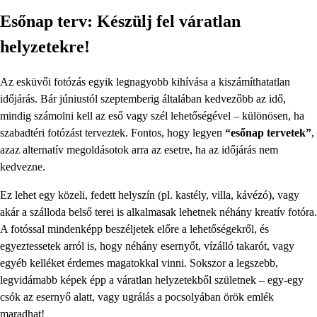
Esőnap terv: Készülj fel váratlan
helyzetekre!
Az esküvői fotózás egyik legnagyobb kihívása a kiszámíthatatlan
időjárás. Bár júniustól szeptemberig általában kedvezőbb az idő,
mindig számolni kell az eső vagy szél lehetőségével – különösen, ha
szabadtéri fotózást terveztek. Fontos, hogy legyen
“esőnap tervetek”
,
azaz alternatív megoldásotok arra az esetre, ha az időjárás nem
kedvezne.
Ez lehet egy közeli, fedett helyszín (pl. kastély, villa, kávézó), vagy
akár a szálloda belső terei is alkalmasak lehetnek néhány kreatív fotóra.
A fotóssal mindenképp beszéljetek előre a lehetőségekről, és
egyeztessetek arról is, hogy néhány esernyőt, vízálló takarót, vagy
egyéb kelléket érdemes magatokkal vinni. Sokszor a legszebb,
legvidámabb képek épp a váratlan helyzetekből születnek – egy-egy
csók az esernyő alatt, vagy ugrálás a pocsolyában örök emlék
maradhat!