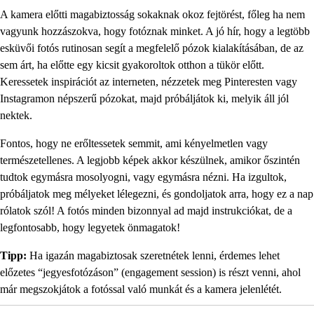
A kamera előtti magabiztosság sokaknak okoz fejtörést, főleg ha nem
vagyunk hozzászokva, hogy fotóznak minket. A jó hír, hogy a legtöbb
esküvői fotós rutinosan segít a megfelelő pózok kialakításában, de az
sem árt, ha előtte egy kicsit gyakoroltok otthon a tükör előtt.
Keressetek inspirációt az interneten, nézzetek meg Pinteresten vagy
Instagramon népszerű pózokat, majd próbáljátok ki, melyik áll jól
nektek.
Fontos, hogy ne erőltessetek semmit, ami kényelmetlen vagy
természetellenes. A legjobb képek akkor készülnek, amikor őszintén
tudtok egymásra mosolyogni, vagy egymásra nézni. Ha izgultok,
próbáljatok meg mélyeket lélegezni, és gondoljatok arra, hogy ez a nap
rólatok szól! A fotós minden bizonnyal ad majd instrukciókat, de a
legfontosabb, hogy legyetek önmagatok!
Tipp:
Ha igazán magabiztosak szeretnétek lenni, érdemes lehet
előzetes “jegyesfotózáson” (engagement session) is részt venni, ahol
már megszokjátok a fotóssal való munkát és a kamera jelenlétét.