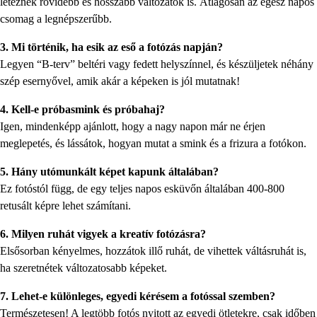
léteznek rövidebb és hosszabb változatok is. Átlagosan az egész napos
csomag a legnépszerűbb.
3. Mi történik, ha esik az eső a fotózás napján?
Legyen “B-terv” beltéri vagy fedett helyszínnel, és készüljetek néhány
szép esernyővel, amik akár a képeken is jól mutatnak!
4. Kell-e próbasmink és próbahaj?
Igen, mindenképp ajánlott, hogy a nagy napon már ne érjen
meglepetés, és lássátok, hogyan mutat a smink és a frizura a fotókon.
5. Hány utómunkált képet kapunk általában?
Ez fotóstól függ, de egy teljes napos esküvőn általában 400-800
retusált képre lehet számítani.
6. Milyen ruhát vigyek a kreatív fotózásra?
Elsősorban kényelmes, hozzátok illő ruhát, de vihettek váltásruhát is,
ha szeretnétek változatosabb képeket.
7. Lehet-e különleges, egyedi kérésem a fotóssal szemben?
Természetesen! A legtöbb fotós nyitott az egyedi ötletekre, csak időben