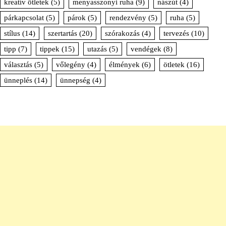
kreatív ötletek
(5)
menyasszonyi ruha
(9)
nászút
(4)
párkapcsolat
(5)
párok
(5)
rendezvény
(5)
ruha
(5)
stílus
(14)
szertartás
(20)
szórakozás
(4)
tervezés
(10)
tipp
(7)
tippek
(15)
utazás
(5)
vendégek
(8)
választás
(5)
vőlegény
(4)
élmények
(6)
ötletek
(16)
ünneplés
(14)
ünnepség
(4)