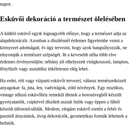
napot.
Esküvői dekoráció a természet ölelésében
A kültéri esküvő egyik legnagyobb előnye, hogy a természet adja az
alapdekorációt. Azonban a díszítésnél érdemes figyelembe venni a
környezet adottságait, és úgy tervezni, hogy azok hangsúlyozzák, ne
elnyomják a természet szépségét. Itt a kevesebb néha több elve
érdemes érvényesüljön: néhány jól elhelyezett virágkoszorú, lampion,
fényfüzér vagy asztaldísz tökéletesen elég lehet.
Ha erdei, réti vagy vízparti esküvőt tervezel, válassz természetközeli
anyagokat: fa, juta, len, vadvirágok, zöld növények. Egy rusztikus,
vintage stílusú esküvőhöz remekül illenek a borosüvegből készült
gyertyatartók, csipkével díszített asztali futók vagy éppen a fából
készült ülésrend-táblák. Modern, elegáns esküvő esetén a fehér és
pasztell árnyalatok, üveg dekorációk, geometrikus formák lehetnek a
befutók.