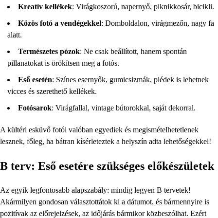
Kreatív kellékek
: Virágkoszorú, napernyő, piknikkosár, bicikli.
Közös fotó a vendégekkel
: Domboldalon, virágmezőn, nagy fa
alatt.
Természetes pózok
: Ne csak beállított, hanem spontán
pillanatokat is örökítsen meg a fotós.
Eső esetén
: Színes esernyők, gumicsizmák, plédek is lehetnek
vicces és szerethető kellékek.
Fotósarok
: Virágfallal, vintage bútorokkal, saját dekorral.
A kültéri esküvő fotói valóban egyediek és megismételhetetlenek
lesznek, főleg, ha bátran kísérleteztek a helyszín adta lehetőségekkel!
B terv: Eső esetére szükséges előkészületek
Az egyik legfontosabb alapszabály: mindig legyen B tervetek!
Akármilyen gondosan választottátok ki a dátumot, és bármennyire is
pozitívak az előrejelzések, az időjárás bármikor közbeszólhat. Ezért