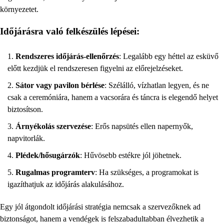
környezetet.
Időjárásra való felkészülés lépései:
Rendszeres időjárás-ellenőrzés
: Legalább egy héttel az esküvő
előtt kezdjük el rendszeresen figyelni az előrejelzéseket.
Sátor vagy pavilon bérlése
: Szélálló, vízhatlan legyen, és ne
csak a ceremóniára, hanem a vacsorára és táncra is elegendő helyet
biztosítson.
Árnyékolás szervezése
: Erős napsütés ellen napernyők,
napvitorlák.
Plédek/hősugárzók
: Hűvösebb estékre jól jöhetnek.
Rugalmas programterv
: Ha szükséges, a programokat is
igazíthatjuk az időjárás alakulásához.
Egy jól átgondolt időjárási stratégia nemcsak a szervezőknek ad
biztonságot, hanem a vendégek is felszabadultabban élvezhetik a