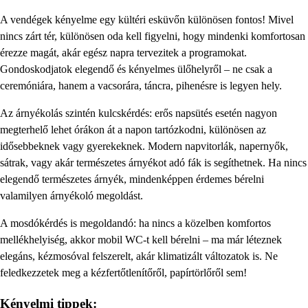
A vendégek kényelme egy kültéri esküvőn különösen fontos! Mivel
nincs zárt tér, különösen oda kell figyelni, hogy mindenki komfortosan
érezze magát, akár egész napra tervezitek a programokat.
Gondoskodjatok elegendő és kényelmes ülőhelyről – ne csak a
ceremóniára, hanem a vacsorára, táncra, pihenésre is legyen hely.
Az árnyékolás szintén kulcskérdés: erős napsütés esetén nagyon
megterhelő lehet órákon át a napon tartózkodni, különösen az
idősebbeknek vagy gyerekeknek. Modern napvitorlák, napernyők,
sátrak, vagy akár természetes árnyékot adó fák is segíthetnek. Ha nincs
elegendő természetes árnyék, mindenképpen érdemes bérelni
valamilyen árnyékoló megoldást.
A mosdókérdés is megoldandó: ha nincs a közelben komfortos
mellékhelyiség, akkor mobil WC-t kell bérelni – ma már léteznek
elegáns, kézmosóval felszerelt, akár klimatizált változatok is. Ne
feledkezzetek meg a kézfertőtlenítőről, papírtörlőről sem!
Kényelmi tippek: