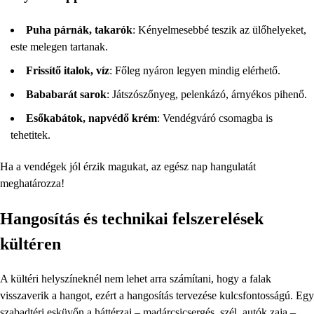
Puha párnák, takarók
: Kényelmesebbé teszik az ülőhelyeket,
este melegen tartanak.
Frissítő italok, víz
: Főleg nyáron legyen mindig elérhető.
Bababarát sarok
: Játszószőnyeg, pelenkázó, árnyékos pihenő.
Esőkabátok, napvédő krém
: Vendégváró csomagba is
tehetitek.
Ha a vendégek jól érzik magukat, az egész nap hangulatát
meghatározza!
Hangosítás és technikai felszerelések
kültéren
A kültéri helyszíneknél nem lehet arra számítani, hogy a falak
visszaverik a hangot, ezért a hangosítás tervezése kulcsfontosságú. Egy
szabadtéri esküvőn a háttérzaj – madárcsicsergés, szél, autók zaja –