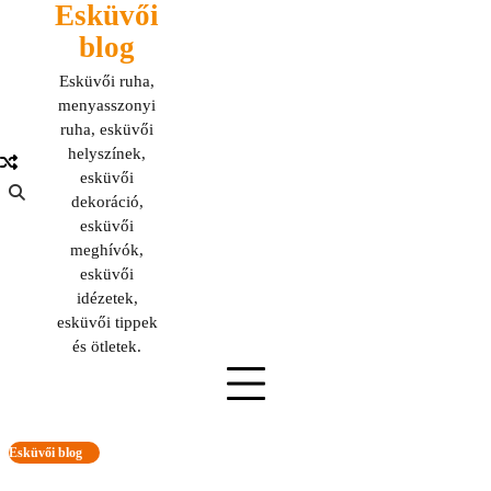
Esküvői
Skip
to
blog
content
Esküvői ruha,
menyasszonyi
ruha, esküvői
helyszínek,
esküvői
dekoráció,
esküvői
meghívók,
esküvői
idézetek,
esküvői tippek
és ötletek.
Esküvői blog