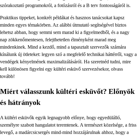
szórakoztató programokról, a fotózásról és a B terv fontosságáról is.
Praktikus tippeket, konkrét példákat és hasznos tanácsokat kapsz
minden egyes témakörben. Az alábbi útmutató segítségével biztos
lehetsz abban, hogy semmi sem marad ki a figyelmedből, és a nagy
nap zökkenőmentesen, felejthetetlen élményként marad meg
mindenkinek. Mind a kezdő, mind a tapasztalt szervezők számára
kínálunk új ötleteket: legyen szó a megfelelő technikai háttérről, vagy a
vendégek kényelmének maximalizálásáról. Ha szeretnéd tudni, mire
kell különösen figyelni egy kültéri esküvő szervezésekor, olvass
tovább!
Miért válasszunk kültéri esküvőt? Előnyök
és hátrányok
A kültéri esküvők egyik legnagyobb előnye, hogy egyedülálló,
személyre szabott hangulatot teremtenek. A természet közelsége, a friss
levegő, a madárcsicsergés mind-mind hozzájárulnak ahhoz, hogy a