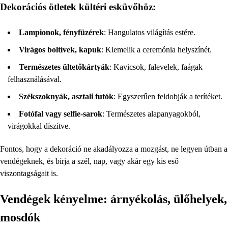
Dekorációs ötletek kültéri esküvőhöz:
Lampionok, fényfüzérek
: Hangulatos világítás estére.
Virágos boltívek, kapuk
: Kiemelik a ceremónia helyszínét.
Természetes ültetőkártyák
: Kavicsok, falevelek, faágak
felhasználásával.
Székszoknyák, asztali futók
: Egyszerűen feldobják a terítéket.
Fotófal vagy selfie-sarok
: Természetes alapanyagokból,
virágokkal díszítve.
Fontos, hogy a dekoráció ne akadályozza a mozgást, ne legyen útban a
vendégeknek, és bírja a szél, nap, vagy akár egy kis eső
viszontagságait is.
Vendégek kényelme: árnyékolás, ülőhelyek,
mosdók