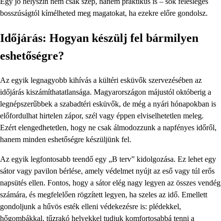
Egy jó helyszín nem csak szép, hanem praktikus is – sok felesleges
bosszúságtól kímélheted meg magatokat, ha ezekre előre gondolsz.
Időjárás: Hogyan készülj fel bármilyen
eshetőségre?
Az egyik legnagyobb kihívás a kültéri esküvők szervezésében az
időjárás kiszámíthatatlansága. Magyarországon májustól októberig a
legnépszerűbbek a szabadtéri esküvők, de még a nyári hónapokban is
előfordulhat hirtelen zápor, szél vagy éppen elviselhetetlen meleg.
Ezért elengedhetetlen, hogy ne csak álmodozzunk a napfényes időről,
hanem minden eshetőségre készüljünk fel.
Az egyik legfontosabb teendő egy „B terv” kidolgozása. Ez lehet egy
sátor vagy pavilon bérlése, amely védelmet nyújt az eső vagy túl erős
napsütés ellen. Fontos, hogy a sátor elég nagy legyen az összes vendég
számára, és megfelelően rögzített legyen, ha szeles az idő. Emellett
gondoljunk a hűvös esték elleni védekezésre is: plédekkel,
hőgombákkal, tűzrakó helyekkel tudjuk komfortosabbá tenni a