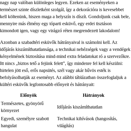
nagy nap valóban különleges legyen. Ezeken az eseményeken a
természet szinte díszletként szolgál, így a dekorációra is kevesebbet
kell költenünk, hiszen maga a helyszín is díszít. Gondoljunk csak bele,
mennyire más élmény egy tóparti esküvő, egy erdei tisztáson
kimondott igen, vagy egy virágzó réten megrendezett lakodalom!
Azonban a szabadtéri esküvők hátrányaival is számolni kell. Az
időjárás kiszámíthatatlansága, a technikai nehézségek vagy a vendégek
kényelmének biztosítása mind-mind extra feladatokat ró a szervezőkre.
Itt nincs „biztos tető a fejünk felett”, így mindenre fel kell készülni:
hirtelen jött eső, erős napsütés, szél vagy akár hűvös esték is
befolyásolhatják az eseményt. Az alábbi táblázatban összefoglaljuk a
kültéri esküvők legfontosabb előnyeit és hátrányait:
Előnyök
Hátrányok
Természetes, gyönyörű
Időjárás kiszámíthatatlan
környezet
Egyedi, személyre szabott
Technikai kihívások (hangosítás,
hangulat
világítás)