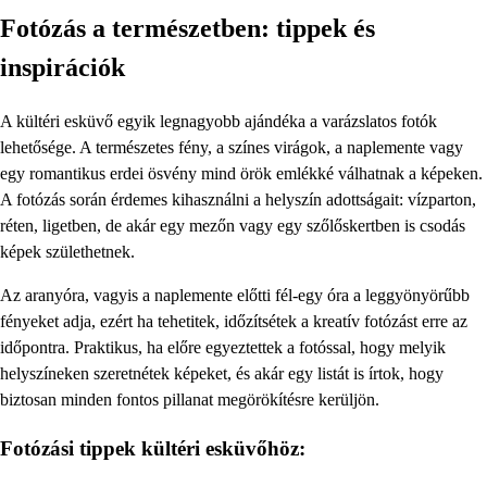
Fotózás a természetben: tippek és
inspirációk
A kültéri esküvő egyik legnagyobb ajándéka a varázslatos fotók
lehetősége. A természetes fény, a színes virágok, a naplemente vagy
egy romantikus erdei ösvény mind örök emlékké válhatnak a képeken.
A fotózás során érdemes kihasználni a helyszín adottságait: vízparton,
réten, ligetben, de akár egy mezőn vagy egy szőlőskertben is csodás
képek születhetnek.
Az aranyóra, vagyis a naplemente előtti fél-egy óra a leggyönyörűbb
fényeket adja, ezért ha tehetitek, időzítsétek a kreatív fotózást erre az
időpontra. Praktikus, ha előre egyeztettek a fotóssal, hogy melyik
helyszíneken szeretnétek képeket, és akár egy listát is írtok, hogy
biztosan minden fontos pillanat megörökítésre kerüljön.
Fotózási tippek kültéri esküvőhöz: