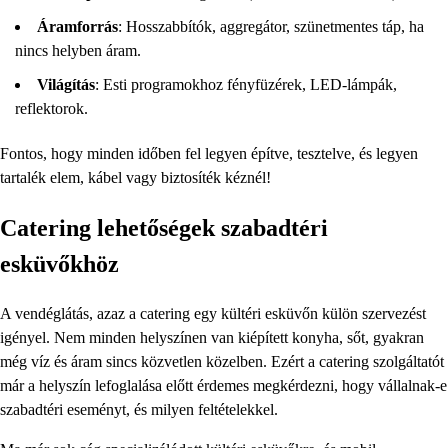
Áramforrás
: Hosszabbítók, aggregátor, szünetmentes táp, ha
nincs helyben áram.
Világítás
: Esti programokhoz fényfüzérek, LED-lámpák,
reflektorok.
Fontos, hogy minden időben fel legyen építve, tesztelve, és legyen
tartalék elem, kábel vagy biztosíték kéznél!
Catering lehetőségek szabadtéri
esküvőkhöz
A vendéglátás, azaz a catering egy kültéri esküvőn külön szervezést
igényel. Nem minden helyszínen van kiépített konyha, sőt, gyakran
még víz és áram sincs közvetlen közelben. Ezért a catering szolgáltatót
már a helyszín lefoglalása előtt érdemes megkérdezni, hogy vállalnak-e
szabadtéri eseményt, és milyen feltételekkel.