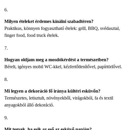
Milyen ételeket érdemes kínálni szabadtéren?
Praktikus, könnyen fogyasztható ételek: grill, BBQ, svédasztal,
finger food, food truck ételek.
Hogyan oldjam meg a mosdókérdést a természetben?
Bérelt, igényes mobil WC-kkel, kézfertőtlenítővel, papírtörlővel.
Mi legyen a dekoráció fő iránya kültéri esküvőn?
Természetes, letisztult, növényekből, virágokból, fa és textil
anyagokból álló dekoráció.
Mit tegyek, ha esik az eső az esküvő napján?