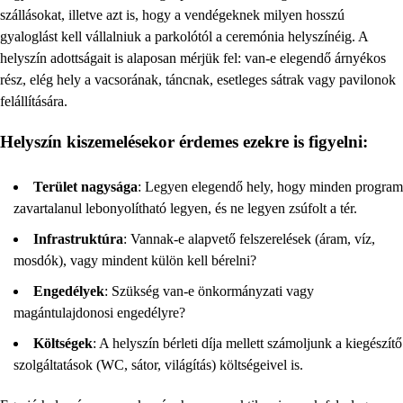
szállásokat, illetve azt is, hogy a vendégeknek milyen hosszú
gyaloglást kell vállalniuk a parkolótól a ceremónia helyszínéig. A
helyszín adottságait is alaposan mérjük fel: van-e elegendő árnyékos
rész, elég hely a vacsorának, táncnak, esetleges sátrak vagy pavilonok
felállítására.
Helyszín kiszemelésekor érdemes ezekre is figyelni:
Terület nagysága
: Legyen elegendő hely, hogy minden program
zavartalanul lebonyolítható legyen, és ne legyen zsúfolt a tér.
Infrastruktúra
: Vannak-e alapvető felszerelések (áram, víz,
mosdók), vagy mindent külön kell bérelni?
Engedélyek
: Szükség van-e önkormányzati vagy
magántulajdonosi engedélyre?
Költségek
: A helyszín bérleti díja mellett számoljunk a kiegészítő
szolgáltatások (WC, sátor, világítás) költségeivel is.