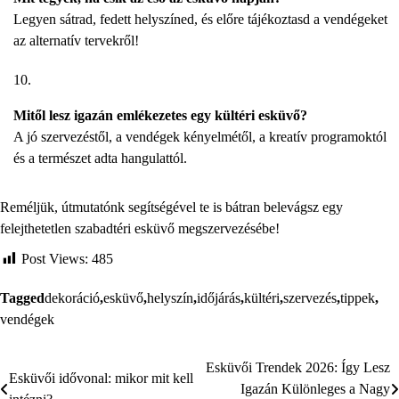
Legyen sátrad, fedett helyszíned, és előre tájékoztasd a vendégeket
az alternatív tervekről!
Mitől lesz igazán emlékezetes egy kültéri esküvő?
A jó szervezéstől, a vendégek kényelmétől, a kreatív programoktól
és a természet adta hangulattól.
Reméljük, útmutatónk segítségével te is bátran belevágsz egy
felejthetetlen szabadtéri esküvő megszervezésébe!
Post Views:
485
Tagged
dekoráció
,
esküvő
,
helyszín
,
időjárás
,
kültéri
,
szervezés
,
tippek
,
vendégek
Esküvői Trendek 2026: Így Lesz
Bejegyzés
Esküvői idővonal: mikor mit kell
Igazán Különleges a Nagy