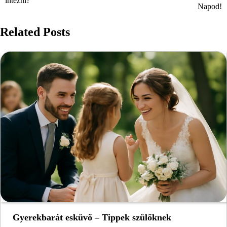
intézni?
navigáció
Napod!
Related Posts
Gyerekbarát esküvő – Tippek szülőknek