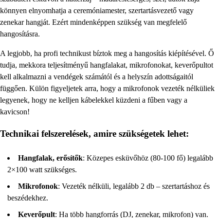
könnyen elnyomhatja a ceremóniamester, szertartásvezető vagy
zenekar hangját. Ezért mindenképpen szükség van megfelelő
hangosításra.
A legjobb, ha profi technikust bíztok meg a hangosítás kiépítésével. Ő
tudja, mekkora teljesítményű hangfalakat, mikrofonokat, keverőpultot
kell alkalmazni a vendégek számától és a helyszín adottságaitól
függően. Külön figyeljetek arra, hogy a mikrofonok vezeték nélküliek
legyenek, hogy ne kelljen kábelekkel küzdeni a fűben vagy a
kavicson!
Technikai felszerelések, amire szükségetek lehet:
Hangfalak, erősítők
: Közepes esküvőhöz (80-100 fő) legalább
2×100 watt szükséges.
Mikrofonok
: Vezeték nélküli, legalább 2 db – szertartáshoz és
beszédekhez.
Keverőpult
: Ha több hangforrás (DJ, zenekar, mikrofon) van.