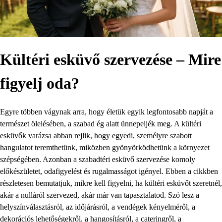
Kültéri esküvő szervezése – Mire
figyelj oda?
Egyre többen vágynak arra, hogy életük egyik legfontosabb napját a
természet ölelésében, a szabad ég alatt ünnepeljék meg. A kültéri
esküvők varázsa abban rejlik, hogy egyedi, személyre szabott
hangulatot teremthetünk, miközben gyönyörködhetünk a környezet
szépségében. Azonban a szabadtéri esküvő szervezése komoly
előkészületet, odafigyelést és rugalmasságot igényel. Ebben a cikkben
részletesen bemutatjuk, mikre kell figyelni, ha kültéri esküvőt szeretnél,
akár a nulláról szervezed, akár már van tapasztalatod. Szó lesz a
helyszínválasztásról, az időjárásról, a vendégek kényelméről, a
dekorációs lehetőségekről, a hangosításról, a cateringről, a