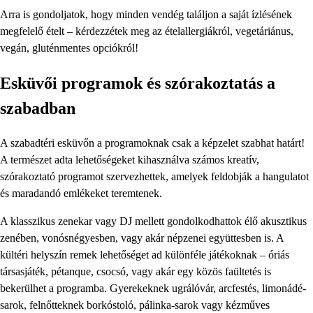
Arra is gondoljatok, hogy minden vendég találjon a saját ízlésének
megfelelő ételt – kérdezzétek meg az ételallergiákról, vegetáriánus,
vegán, gluténmentes opciókról!
Esküvői programok és szórakoztatás a
szabadban
A szabadtéri esküvőn a programoknak csak a képzelet szabhat határt!
A természet adta lehetőségeket kihasználva számos kreatív,
szórakoztató programot szervezhettek, amelyek feldobják a hangulatot
és maradandó emlékeket teremtenek.
A klasszikus zenekar vagy DJ mellett gondolkodhattok élő akusztikus
zenében, vonósnégyesben, vagy akár népzenei együttesben is. A
kültéri helyszín remek lehetőséget ad különféle játékoknak – óriás
társasjáték, pétanque, csocsó, vagy akár egy közös faültetés is
bekerülhet a programba. Gyerekeknek ugrálóvár, arcfestés, limonádé-
sarok, felnőtteknek borkóstoló, pálinka-sarok vagy kézműves