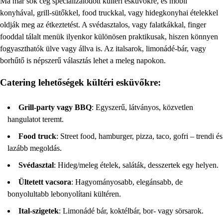
Ma már sok cég specializálódott kültéri esküvőkre, és mobil
konyhával, grill-sütőkkel, food truckkal, vagy hidegkonyhai ételekkel
oldják meg az étkeztetést. A svédasztalos, vagy falatkákkal, finger
fooddal tálalt menük ilyenkor különösen praktikusak, hiszen könnyen
fogyaszthatók ülve vagy állva is. Az italsarok, limonádé-bár, vagy
borhűtő is népszerű választás lehet a meleg napokon.
Catering lehetőségek kültéri esküvőkre:
Grill-party vagy BBQ
: Egyszerű, látványos, közvetlen
hangulatot teremt.
Food truck
: Street food, hamburger, pizza, taco, gofri – trendi és
lazább megoldás.
Svédasztal
: Hideg/meleg ételek, saláták, desszertek egy helyen.
Ültetett vacsora
: Hagyományosabb, elegánsabb, de
bonyolultabb lebonyolítani kültéren.
Ital-szigetek
: Limonádé bár, koktélbár, bor- vagy sörsarok.