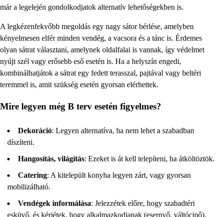
már a legelején gondolkodjatok alternatív lehetőségekben is.
A legkézenfekvőbb megoldás egy nagy sátor bérlése, amelyben
kényelmesen elfér minden vendég, a vacsora és a tánc is. Érdemes
olyan sátrat választani, amelynek oldalfalai is vannak, így védelmet
nyújt szél vagy erősebb eső esetén is. Ha a helyszín engedi,
kombinálhatjátok a sátrat egy fedett terasszal, pajtával vagy beltéri
teremmel is, amit szükség esetén gyorsan elérhettek.
Mire legyen még B terv esetén figyelmes?
Dekoráció
: Legyen alternatíva, ha nem lehet a szabadban
díszíteni.
Hangosítás, világítás
: Ezeket is át kell telepíteni, ha átköltöztök.
Catering
: A kitelepült konyha legyen zárt, vagy gyorsan
mobilizálható.
Vendégek informálása
: Jelezzétek előre, hogy szabadtéri
esküvő, és kérjétek, hogy alkalmazkodjanak (esernyő, váltócipő).