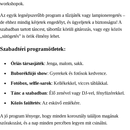
workshopok.
Az egyik legnépszerűbb program a tűzijáték vagy lampioneregetés –
de ehhez mindig kérjetek engedélyt, és ügyeljetek a biztonságra! A
szabadban tartott táncest, tábortűz körüli gitározás, vagy egy közös
„sütögetés” is örök élmény lehet.
Szabadtéri programötletek:
Óriás társasjáték
: Jenga, malom, sakk.
Buborékfújó show
: Gyerekek és fotósok kedvence.
Fotóbox, selfie-sarok
: Kellékekkel, vicces táblákkal.
Tánc a szabadban
: Élő zenével vagy DJ-vel, fényfüzérekkel.
Közös faültetés
: Az esküvő emlékére.
A jó program lényege, hogy minden korosztály találjon magának
szórakozást, és a nap minden percében legyen mit csinálni.