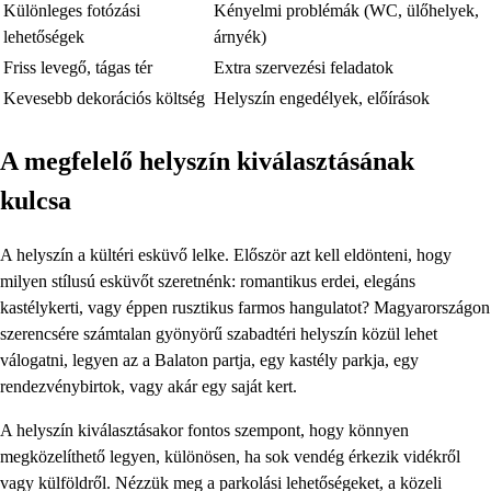
Különleges fotózási
Kényelmi problémák (WC, ülőhelyek,
lehetőségek
árnyék)
Friss levegő, tágas tér
Extra szervezési feladatok
Kevesebb dekorációs költség
Helyszín engedélyek, előírások
A megfelelő helyszín kiválasztásának
kulcsa
A helyszín a kültéri esküvő lelke. Először azt kell eldönteni, hogy
milyen stílusú esküvőt szeretnénk: romantikus erdei, elegáns
kastélykerti, vagy éppen rusztikus farmos hangulatot? Magyarországon
szerencsére számtalan gyönyörű szabadtéri helyszín közül lehet
válogatni, legyen az a Balaton partja, egy kastély parkja, egy
rendezvénybirtok, vagy akár egy saját kert.
A helyszín kiválasztásakor fontos szempont, hogy könnyen
megközelíthető legyen, különösen, ha sok vendég érkezik vidékről
vagy külföldről. Nézzük meg a parkolási lehetőségeket, a közeli