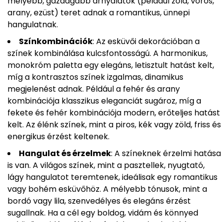
mélyebb, gazdagabb árnyalatok (például zöld, vörös,
arany, ezüst) teret adnak a romantikus, ünnepi
hangulatnak.
Színkombinációk
: Az esküvői dekorációban a
színek kombinálása kulcsfontosságú. A harmonikus,
monokróm paletta egy elegáns, letisztult hatást kelt,
míg a kontrasztos színek izgalmas, dinamikus
megjelenést adnak. Például a fehér és arany
kombinációja klasszikus eleganciát sugároz, míg a
fekete és fehér kombinációja modern, erőteljes hatást
kelt. Az élénk színek, mint a piros, kék vagy zöld, friss és
energikus érzést keltenek.
Hangulat és érzelmek
: A színeknek érzelmi hatása
is van. A világos színek, mint a pasztellek, nyugtató,
lágy hangulatot teremtenek, ideálisak egy romantikus
vagy bohém esküvőhöz. A mélyebb tónusok, mint a
bordó vagy lila, szenvedélyes és elegáns érzést
sugallnak. Ha a cél egy boldog, vidám és könnyed