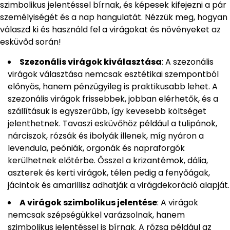
szimbolikus jelentéssel bírnak, és képesek kifejezni a pár
személyiségét és a nap hangulatát. Nézzük meg, hogyan
válaszd ki és használd fel a virágokat és növényeket az
esküvőd során!
Szezonális virágok kiválasztása
: A szezonális
virágok választása nemcsak esztétikai szempontból
előnyös, hanem pénzügyileg is praktikusabb lehet. A
szezonális virágok frissebbek, jobban elérhetők, és a
szállításuk is egyszerűbb, így kevesebb költséget
jelenthetnek. Tavaszi esküvőhöz például a tulipánok,
nárciszok, rózsák és ibolyák illenek, míg nyáron a
levendula, peóniák, orgonák és napraforgók
kerülhetnek előtérbe. Ősszel a krizantémok, dália,
aszterek és kerti virágok, télen pedig a fenyőágak,
jácintok és amarillisz adhatják a virágdekoráció alapját.
A virágok szimbolikus jelentése
: A virágok
nemcsak szépségükkel varázsolnak, hanem
szimbolikus jelentéssel is bírnak. A rózsa például az