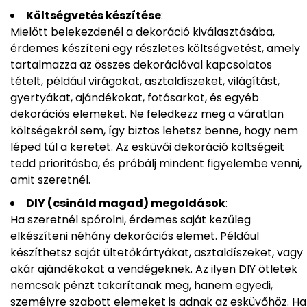
Költségvetés készítése
:
Mielőtt belekezdenél a dekoráció kiválasztásába,
érdemes készíteni egy részletes költségvetést, amely
tartalmazza az összes dekorációval kapcsolatos
tételt, például virágokat, asztaldíszeket, világítást,
gyertyákat, ajándékokat, fotósarkot, és egyéb
dekorációs elemeket. Ne feledkezz meg a váratlan
költségekről sem, így biztos lehetsz benne, hogy nem
léped túl a keretet. Az esküvői dekoráció költségeit
tedd prioritásba, és próbálj mindent figyelembe venni,
amit szeretnél.
DIY (csináld magad) megoldások
:
Ha szeretnél spórolni, érdemes saját kezűleg
elkészíteni néhány dekorációs elemet. Például
készíthetsz saját ültetőkártyákat, asztaldíszeket, vagy
akár ajándékokat a vendégeknek. Az ilyen DIY ötletek
nemcsak pénzt takarítanak meg, hanem egyedi,
személyre szabott elemeket is adnak az esküvőhöz. Ha