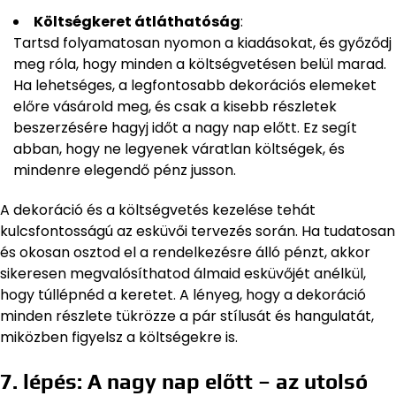
Költségkeret átláthatóság
:
Tartsd folyamatosan nyomon a kiadásokat, és győződj
meg róla, hogy minden a költségvetésen belül marad.
Ha lehetséges, a legfontosabb dekorációs elemeket
előre vásárold meg, és csak a kisebb részletek
beszerzésére hagyj időt a nagy nap előtt. Ez segít
abban, hogy ne legyenek váratlan költségek, és
mindenre elegendő pénz jusson.
A dekoráció és a költségvetés kezelése tehát
kulcsfontosságú az esküvői tervezés során. Ha tudatosan
és okosan osztod el a rendelkezésre álló pénzt, akkor
sikeresen megvalósíthatod álmaid esküvőjét anélkül,
hogy túllépnéd a keretet. A lényeg, hogy a dekoráció
minden részlete tükrözze a pár stílusát és hangulatát,
miközben figyelsz a költségekre is.
7. lépés: A nagy nap előtt – az utolsó