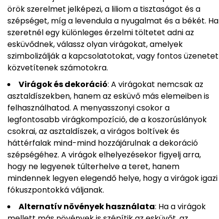
örök szerelmet jelképezi, a liliom a tisztaságot és a
szépséget, míg a levendula a nyugalmat és a békét. Ha
szeretnél egy különleges érzelmi töltetet adni az
esküvődnek, válassz olyan virágokat, amelyek
szimbolizálják a kapcsolatotokat, vagy fontos üzenetet
közvetítenek számotokra.
Virágok és dekoráció
: A virágokat nemcsak az
asztaldíszekben, hanem az esküvő más elemeiben is
felhasználhatod. A menyasszonyi csokor a
legfontosabb virágkompozíció, de a koszorúslányok
csokrai, az asztaldíszek, a virágos boltívek és
háttérfalak mind-mind hozzájárulnak a dekoráció
szépségéhez. A virágok elhelyezésekor figyelj arra,
hogy ne legyenek túlterhelve a teret, hanem
mindennek legyen elegendő helye, hogy a virágok igazi
fókuszpontokká váljanak.
Alternatív növények használata
: Ha a virágok
mellett más növények is szépítik az esküvőt, az