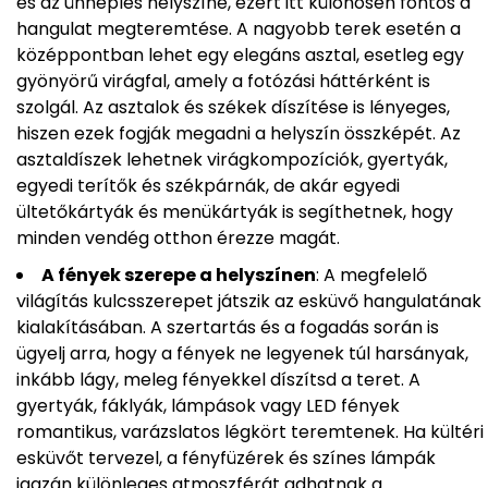
és az ünneplés helyszíne, ezért itt különösen fontos a
hangulat megteremtése. A nagyobb terek esetén a
középpontban lehet egy elegáns asztal, esetleg egy
gyönyörű virágfal, amely a fotózási háttérként is
szolgál. Az asztalok és székek díszítése is lényeges,
hiszen ezek fogják megadni a helyszín összképét. Az
asztaldíszek lehetnek virágkompozíciók, gyertyák,
egyedi terítők és székpárnák, de akár egyedi
ültetőkártyák és menükártyák is segíthetnek, hogy
minden vendég otthon érezze magát.
A fények szerepe a helyszínen
: A megfelelő
világítás kulcsszerepet játszik az esküvő hangulatának
kialakításában. A szertartás és a fogadás során is
ügyelj arra, hogy a fények ne legyenek túl harsányak,
inkább lágy, meleg fényekkel díszítsd a teret. A
gyertyák, fáklyák, lámpások vagy LED fények
romantikus, varázslatos légkört teremtenek. Ha kültéri
esküvőt tervezel, a fényfüzérek és színes lámpák
igazán különleges atmoszférát adhatnak a