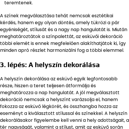
teremtenek.
A színek megválasztása tehát nemcsak esztétikai
kérdés, hanem egy olyan döntés, amely tükrözi a pár
egyéniségét, stílusát és a nagy nap hangulatát is. Miután
meghatároztátok a színpalettát, az esküvői dekoráció
többi elemét is ennek megfelelően alakíthatjátok ki, így
minden apró részlet harmonizálni fog a többi elemmel.
3. lépés: A helyszín dekorálása
A helyszín dekorálása az esküvő egyik legfontosabb
része, hiszen a teret teljesen átformálja és
meghatározza a nap hangulatát. A jól megválasztott
dekoráció nemcsak a helyszínt varázsolja el, hanem
fokozza az esküvő légkörét, és összhangba hozza az
eseményt a kiválasztott stílussal és színekkel. A helyszín
dekorálásakor figyelembe kell venni a hely adottságait, a
tér nagyságát, valamint a stílust, amit az esküvő során