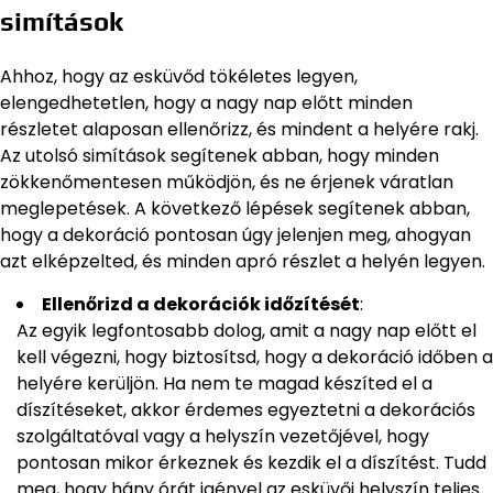
simítások
Ahhoz, hogy az esküvőd tökéletes legyen,
elengedhetetlen, hogy a nagy nap előtt minden
részletet alaposan ellenőrizz, és mindent a helyére rakj.
Az utolsó simítások segítenek abban, hogy minden
zökkenőmentesen működjön, és ne érjenek váratlan
meglepetések. A következő lépések segítenek abban,
hogy a dekoráció pontosan úgy jelenjen meg, ahogyan
azt elképzelted, és minden apró részlet a helyén legyen.
Ellenőrizd a dekorációk időzítését
:
Az egyik legfontosabb dolog, amit a nagy nap előtt el
kell végezni, hogy biztosítsd, hogy a dekoráció időben a
helyére kerüljön. Ha nem te magad készíted el a
díszítéseket, akkor érdemes egyeztetni a dekorációs
szolgáltatóval vagy a helyszín vezetőjével, hogy
pontosan mikor érkeznek és kezdik el a díszítést. Tudd
meg, hogy hány órát igényel az esküvői helyszín teljes