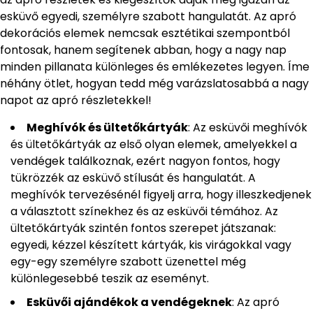
esküvő egyedi, személyre szabott hangulatát. Az apró
dekorációs elemek nemcsak esztétikai szempontból
fontosak, hanem segítenek abban, hogy a nagy nap
minden pillanata különleges és emlékezetes legyen. Íme
néhány ötlet, hogyan tedd még varázslatosabbá a nagy
napot az apró részletekkel!
Meghívók és ültetőkártyák
: Az esküvői meghívók
és ültetőkártyák az első olyan elemek, amelyekkel a
vendégek találkoznak, ezért nagyon fontos, hogy
tükrözzék az esküvő stílusát és hangulatát. A
meghívók tervezésénél figyelj arra, hogy illeszkedjenek
a választott színekhez és az esküvői témához. Az
ültetőkártyák szintén fontos szerepet játszanak:
egyedi, kézzel készített kártyák, kis virágokkal vagy
egy-egy személyre szabott üzenettel még
különlegesebbé teszik az eseményt.
Esküvői ajándékok a vendégeknek
: Az apró