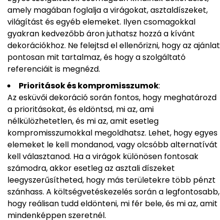
amely magában foglalja a virágokat, asztaldíszeket,
világítást és egyéb elemeket. Ilyen csomagokkal
gyakran kedvezőbb áron juthatsz hozzá a kívánt
dekorációkhoz. Ne felejtsd el ellenőrizni, hogy az ajánlat
pontosan mit tartalmaz, és hogy a szolgáltató
referenciáit is megnézd.
Prioritások és kompromisszumok
:
Az esküvői dekoráció során fontos, hogy meghatározd
a prioritásokat, és eldöntsd, mi az, ami
nélkülözhetetlen, és mi az, amit esetleg
kompromisszumokkal megoldhatsz. Lehet, hogy egyes
elemeket le kell mondanod, vagy olcsóbb alternatívát
kell választanod. Ha a virágok különösen fontosak
számodra, akkor esetleg az asztali díszeket
leegyszerűsítheted, hogy más területekre több pénzt
szánhass. A költségvetéskezelés során a legfontosabb,
hogy reálisan tudd eldönteni, mi fér bele, és mi az, amit
mindenképpen szeretnél.