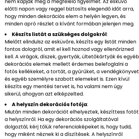
nem kapják meg a megfelelő figyelmet. Az esküvő
előtti napon vagy reggel biztosíts elegendő időt arra,
hogy minden dekorációs elem a helyén legyen, és
minden apró részlet a kívánt formában jelenjen meg.
Készíts listát a szükséges dolgokról
:
Mielőtt elindulsz az esküvőre, készíts egy listát minden
fontos dologról, amit el kell hoznod vagy ellenőrizned
kell. A virágok, díszek, gyertyák, ültetőkártyák és egyéb
dekorációs elemek mellett érdemes belefoglalni a
fotós kellékeket, a tortát, a gyűrűket, a vendégkönyvet
és egyéb személyre szabott elemeket is. Ezen kívül
készíts egy mentési tervet is, ha valami nem úgy
sikerül, ahogyan azt elképzelted.
A helyszín dekorációs fotója
:
Miután minden dekorációt elhelyeztek, készíttess fotót
a helyszínről. Ha egy dekorációs szolgáltatóval
dolgoztál, kérj tőlük referenciaképeket is, hogy tudd,
hogy miként néznek ki a díszítések. A helyszínről