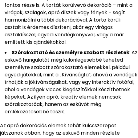
fontos része is. A tortát körülvevő dekoráció – mint a
virágok, szalagok, apró díszek vagy fények – segít
harmonizálni a többi dekorációval. A torta körüli
asztalt is érdemes díszíteni, akár egy virágos
asztaldísszel, egyedi vendégkönyvvel, vagy a már
említett kis ajándékokkal.
Szórakoztató és személyre szabott részletek
: Az
esküvő hangulatát még különlegesebbé teheted
személyre szabott szórakoztató elemekkel, például
egyedi játékkal, mint a „Kívánságfa”, ahová a vendégek
írhatják a jókívánságaikat, vagy egy interaktív fotófal,
ahol a vendégek vicces kiegészítőkkel készíthetnek
képeket. Az ilyen apró, kreatív elemek nemcsak
szórakoztatóak, hanem az esküvőt még
emlékezetesebbé teszik.
Az apró dekorációs elemek tehát kulcsszerepet
játszanak abban, hogy az esküvő minden részlete