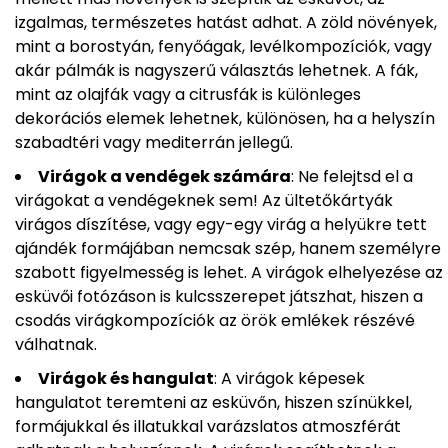
izgalmas, természetes hatást adhat. A zöld növények,
mint a borostyán, fenyőágak, levélkompozíciók, vagy
akár pálmák is nagyszerű választás lehetnek. A fák,
mint az olajfák vagy a citrusfák is különleges
dekorációs elemek lehetnek, különösen, ha a helyszín
szabadtéri vagy mediterrán jellegű.
Virágok a vendégek számára
: Ne felejtsd el a
virágokat a vendégeknek sem! Az ültetőkártyák
virágos díszítése, vagy egy-egy virág a helyükre tett
ajándék formájában nemcsak szép, hanem személyre
szabott figyelmesség is lehet. A virágok elhelyezése az
esküvői fotózáson is kulcsszerepet játszhat, hiszen a
csodás virágkompozíciók az örök emlékek részévé
válhatnak.
Virágok és hangulat
: A virágok képesek
hangulatot teremteni az esküvőn, hiszen színükkel,
formájukkal és illatukkal varázslatos atmoszférát