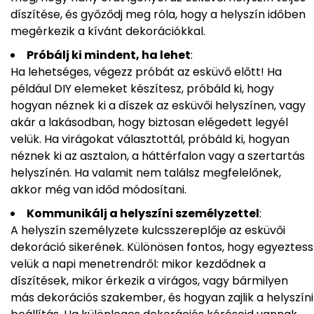
díszítése, és győződj meg róla, hogy a helyszín időben
megérkezik a kívánt dekorációkkal.
Próbálj ki mindent, ha lehet
:
Ha lehetséges, végezz próbát az esküvő előtt! Ha
például DIY elemeket készítesz, próbáld ki, hogy
hogyan néznek ki a díszek az esküvői helyszínen, vagy
akár a lakásodban, hogy biztosan elégedett legyél
velük. Ha virágokat választottál, próbáld ki, hogyan
néznek ki az asztalon, a háttérfalon vagy a szertartás
helyszínén. Ha valamit nem találsz megfelelőnek,
akkor még van időd módosítani.
Kommunikálj a helyszíni személyzettel
:
A helyszín személyzete kulcsszereplője az esküvői
dekoráció sikerének. Különösen fontos, hogy egyeztess
velük a napi menetrendről: mikor kezdődnek a
díszítések, mikor érkezik a virágos, vagy bármilyen
más dekorációs szakember, és hogyan zajlik a helyszíni