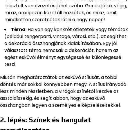
letisztult vonalvezetés jöhet szóba. Gondoljátok végig,
mi az, ami igazán közel áll hozzátok, és mi az, amit
mindketten szeretnétek látni a nagy napon!
Téma
: Ha van egy konkrét ötletetek vagy témátok
(például tengerparti, vintage, városi, stb.), az segíthet
a dekoráció összhangjának kialakításában. Egy jól
választott téma nemcsak a dekorációt, hanem az
egész esküvői élményt egységessé és különlegessé
teszi.
Miután meghatároztátok az esküvő stílusát, a többi
döntés már sokkal könnyebben megy. A stílus irányadó
lesz minden részletben, a virágok színétől kezdve az
asztaldíszekig, és segít abban, hogy az esküvő
összhangban legyen a személyes elképzeléseitekkel.
2. lépés: Színek és hangulat