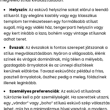
megfelelő stílus kiválasztásában:
Helyszín
: Az esküvő helyszíne sokat elárul a leendő
stílusról. Egy elegáns kastély vagy egy klasszikus
templom természetesen egy formálisabb stílust
sugall, míg egy vidéki ház, tengerparti helyszín vagy
egy kert inkább a laza, bohém vagy vintage stílusnak
adhat teret.
Évszak
: Az évszakok is fontos szerepet játszanak a
stílus megválasztásában. Nyáron a világosabb, élénk
színek és virágok dominálnak, míg télen a mélyebb,
gazdagabb árnyalatok és az ünnepi díszítések
kerülnek előtérbe. Tavaszi esküvőhöz például a friss,
pasztell árnyalatok, őszihez pedig a meleg, földszínek
illenek leginkább.
Személyes preferenciák
: Az esküvő stílusának
tükröznie kell a pár személyiségét. Ha szerettek utazni,
egy „vándor” vagy „boho” stílusú esküvő szép választás
lehet, míg ha a minimalizmus hívei vagytok, a modern,