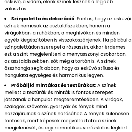
esküvő, a vidám, élénk színek lesznek a legjobb
választás.
Színpaletta és dekoráció
: Fontos, hogy az esküvői
színek nemcsak az asztaldíszekben, hanem a
virágokban, a ruhákban, a meghívókon és minden
egyéb kiegészítőben is visszaköszönjenek. Ha például a
színpalettádon szerepel a rózsaszín, akkor érdemes
ezt a színt megjeleníteni a menyasszonyi csokorban,
az asztaldíszekben, sőt még a tortán is. A színek
összhangja segít abban, hogy az esküvő stílusa és
hangulata egységes és harmonikus legyen.
Próbálj ki mintákat és textúrákat
: A színek
mellett a textúrák és minták is fontos szerepet
játszanak a hangulat megteremtésében. A virágok,
szalagok, szövetek, gyertyák és fények mind
hozzájárulnak a színek hatásához. A fények különösen
fontosak, mert képesek megváltoztatni a színek
megjelenését, és egy romantikus, varázslatos légkört