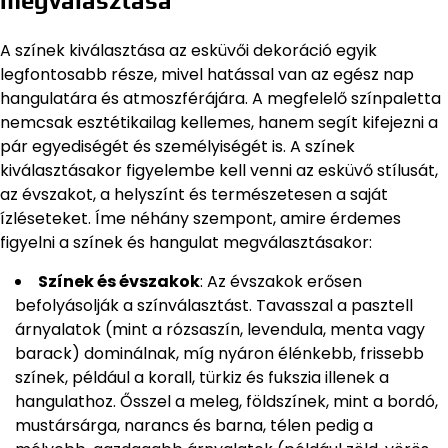
megválasztása
A színek kiválasztása az esküvői dekoráció egyik
legfontosabb része, mivel hatással van az egész nap
hangulatára és atmoszférájára. A megfelelő színpaletta
nemcsak esztétikailag kellemes, hanem segít kifejezni a
pár egyediségét és személyiségét is. A színek
kiválasztásakor figyelembe kell venni az esküvő stílusát,
az évszakot, a helyszínt és természetesen a saját
ízléseteket. Íme néhány szempont, amire érdemes
figyelni a színek és hangulat megválasztásakor:
Színek és évszakok
: Az évszakok erősen
befolyásolják a színválasztást. Tavasszal a pasztell
árnyalatok (mint a rózsaszín, levendula, menta vagy
barack) dominálnak, míg nyáron élénkebb, frissebb
színek, például a korall, türkiz és fukszia illenek a
hangulathoz. Ősszel a meleg, földszínek, mint a bordó,
mustársárga, narancs és barna, télen pedig a