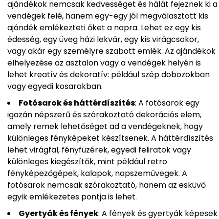
ajándékok nemcsak kedvességet és hálát fejeznek ki a
vendégek felé, hanem egy-egy jól megválasztott kis
ajándék emlékezteti őket a napra. Lehet ez egy kis
édesség, egy üveg házi lekvár, egy kis virágcsokor,
vagy akár egy személyre szabott emlék. Az ajándékok
elhelyezése az asztalon vagy a vendégek helyén is
lehet kreatív és dekoratív: például szép dobozokban
vagy egyedi kosarakban.
Fotósarok és háttérdíszítés
: A fotósarok egy
igazán népszerű és szórakoztató dekorációs elem,
amely remek lehetőséget ad a vendégeknek, hogy
különleges fényképeket készítsenek. A háttérdíszítés
lehet virágfal, fényfüzérek, egyedi feliratok vagy
különleges kiegészítők, mint például retro
fényképezőgépek, kalapok, napszemüvegek. A
fotósarok nemcsak szórakoztató, hanem az esküvő
egyik emlékezetes pontja is lehet.
Gyertyák és fények
: A fények és gyertyák képesek