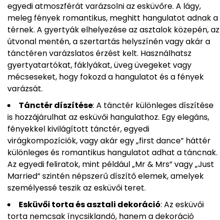
egyedi atmoszférát varázsolni az esküvőre. A lágy,
meleg fények romantikus, meghitt hangulatot adnak a
térnek. A gyertyák elhelyezése az asztalok közepén, az
útvonal mentén, a szertartás helyszínén vagy akár a
tánctéren varázslatos érzést kelt. Használhatsz
gyertyatartókat, fáklyákat, üveg üvegeket vagy
mécseseket, hogy fokozd a hangulatot és a fények
varázsát.
Tánctér díszítése
: A tánctér különleges díszítése
is hozzájárulhat az esküvői hangulathoz. Egy elegáns,
fényekkel kivilágított tánctér, egyedi
virágkompozíciók, vagy akár egy „first dance” háttér
különleges és romantikus hangulatot adhat a táncnak.
Az egyedi feliratok, mint például „Mr & Mrs” vagy „Just
Married” szintén népszerű díszítő elemek, amelyek
személyessé teszik az esküvői teret.
Esküvői torta és asztali dekoráció
: Az esküvői
torta nemcsak ínycsiklandó, hanem a dekoráció