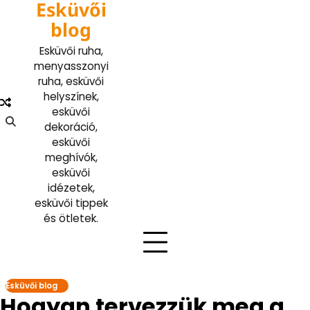
Esküvői
Skip
to
blog
content
Esküvői ruha,
menyasszonyi
ruha, esküvői
helyszínek,
esküvői
dekoráció,
esküvői
meghívók,
esküvői
idézetek,
esküvői tippek
és ötletek.
Esküvői blog
Hogyan tervezzük meg a