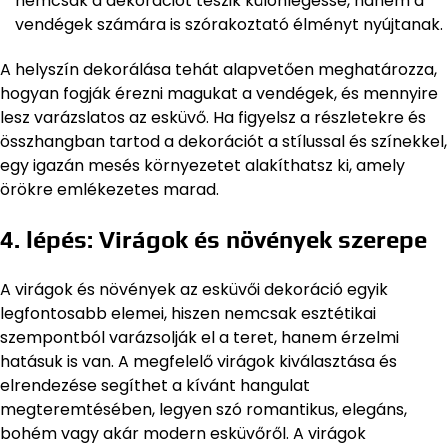
nemcsak a dekorációt teszik különlegessé, hanem a
vendégek számára is szórakoztató élményt nyújtanak.
A helyszín dekorálása tehát alapvetően meghatározza,
hogyan fogják érezni magukat a vendégek, és mennyire
lesz varázslatos az esküvő. Ha figyelsz a részletekre és
összhangban tartod a dekorációt a stílussal és színekkel,
egy igazán mesés környezetet alakíthatsz ki, amely
örökre emlékezetes marad.
4. lépés: Virágok és növények szerepe
A virágok és növények az esküvői dekoráció egyik
legfontosabb elemei, hiszen nemcsak esztétikai
szempontból varázsolják el a teret, hanem érzelmi
hatásuk is van. A megfelelő virágok kiválasztása és
elrendezése segíthet a kívánt hangulat
megteremtésében, legyen szó romantikus, elegáns,
bohém vagy akár modern esküvőről. A virágok