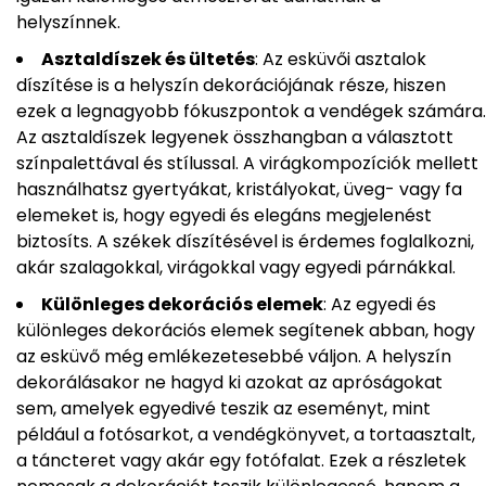
helyszínnek.
Asztaldíszek és ültetés
: Az esküvői asztalok
díszítése is a helyszín dekorációjának része, hiszen
ezek a legnagyobb fókuszpontok a vendégek számára.
Az asztaldíszek legyenek összhangban a választott
színpalettával és stílussal. A virágkompozíciók mellett
használhatsz gyertyákat, kristályokat, üveg- vagy fa
elemeket is, hogy egyedi és elegáns megjelenést
biztosíts. A székek díszítésével is érdemes foglalkozni,
akár szalagokkal, virágokkal vagy egyedi párnákkal.
Különleges dekorációs elemek
: Az egyedi és
különleges dekorációs elemek segítenek abban, hogy
az esküvő még emlékezetesebbé váljon. A helyszín
dekorálásakor ne hagyd ki azokat az apróságokat
sem, amelyek egyedivé teszik az eseményt, mint
például a fotósarkot, a vendégkönyvet, a tortaasztalt,
a táncteret vagy akár egy fotófalat. Ezek a részletek