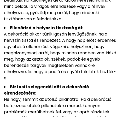
beállítás. Ha különleges dekorációs kéréseid vannak,
mint például a virágok elrendezése vagy a fények
elhelyezése, győződj meg arról, hogy mindenki
tisztában van a feladatokkal.
Ellenőrizd a helyszín tisztaságát
:
A dekoráció akkor tűnik igazán lenyűgözőnek, ha a
helyszín tiszta és rendezett. A nagy nap előtt érdemes
egy utolsó ellenőrzést végezni a helyszínen, hogy
megbizonyosodj arról, hogy minden rendben van. Nézd
meg, hogy az asztalok, székek, padok és egyéb
berendezési tárgyak megfelelően vannak-e
elhelyezve, és hogy a padló és egyéb felületek tiszták-
e.
Biztosíts elegendő időt a dekoráció
elrendezésére
:
Ne hagyj semmit az utolsó pillanatra! Ha a dekoráció
befejezése utolsó pillanatokra marad, könnyen
problémák merülhetnek fel, vagy az apró részletek