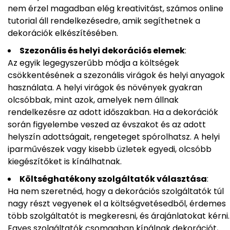
nem érzel magadban elég kreativitást, számos online
tutorial áll rendelkezésedre, amik segíthetnek a
dekorációk elkészítésében.
Szezonális és helyi dekorációs elemek
:
Az egyik legegyszerűbb módja a költségek
csökkentésének a szezonális virágok és helyi anyagok
használata. A helyi virágok és növények gyakran
olcsóbbak, mint azok, amelyek nem állnak
rendelkezésre az adott időszakban. Ha a dekorációk
során figyelembe veszed az évszakot és az adott
helyszín adottságait, rengeteget spórolhatsz. A helyi
iparművészek vagy kisebb üzletek egyedi, olcsóbb
kiegészítőket is kínálhatnak.
Költséghatékony szolgáltatók választása
:
Ha nem szeretnéd, hogy a dekorációs szolgáltatók túl
nagy részt vegyenek el a költségvetésedből, érdemes
több szolgáltatót is megkeresni, és árajánlatokat kérni.
Egyes szolgáltatók csomagban kínálnak dekorációt,