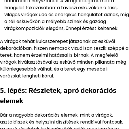
adhatnak a helyszínnek. A virágok segíthetnek a
hangulat fokozásában: a tavaszi esküvőkön a friss,
világos virágok üde és energikus hangulatot adnak, míg
a téli esküvőkön a mélyebb színek és gazdag
virágkompozíciók elegáns, ünnepi érzést keltenek.
A virágok tehát kulcsszerepet játszanak az esküvői
dekorációban, hiszen nemcsak vizuálisan teszik széppé a
teret, hanem érzelmi hatással is bírnak. A megfelelő
virágok kiválasztásával az esküvő minden pillanata még
különlegesebbé válhat, és a teret egy mesebeli
varázslat lengheti körül.
5. lépés: Részletek, apró dekorációs
elemek
Bár a nagyobb dekorációs elemek, mint a virágok,
asztaldíszek és helyszíni díszítések rendkívül fontosak,
az apró részletek és kiegészítők adják meg igazán az