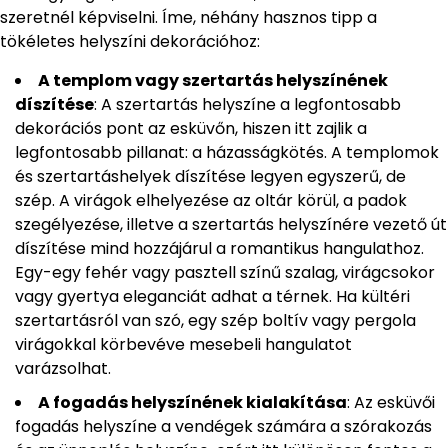
szeretnél képviselni. Íme, néhány hasznos tipp a
tökéletes helyszíni dekorációhoz:
A templom vagy szertartás helyszínének
díszítése
: A szertartás helyszíne a legfontosabb
dekorációs pont az esküvőn, hiszen itt zajlik a
legfontosabb pillanat: a házasságkötés. A templomok
és szertartáshelyek díszítése legyen egyszerű, de
szép. A virágok elhelyezése az oltár körül, a padok
szegélyezése, illetve a szertartás helyszínére vezető út
díszítése mind hozzájárul a romantikus hangulathoz.
Egy-egy fehér vagy pasztell színű szalag, virágcsokor
vagy gyertya eleganciát adhat a térnek. Ha kültéri
szertartásról van szó, egy szép boltív vagy pergola
virágokkal körbevéve mesebeli hangulatot
varázsolhat.
A fogadás helyszínének kialakítása
: Az esküvői
fogadás helyszíne a vendégek számára a szórakozás