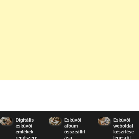
Digitális
Esküvői
Esküvői
esküvői
album
weboldal
emlékek
összeállít
készítése
rendszere
ása
lépésről