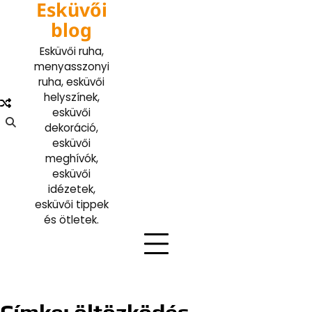
Esküvői
Skip
to
blog
content
Esküvői ruha,
menyasszonyi
ruha, esküvői
helyszínek,
esküvői
dekoráció,
esküvői
meghívók,
esküvői
idézetek,
esküvői tippek
és ötletek.