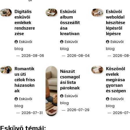
Digitális
Esküvői
Esküvői
esküvői
album
weboldal
emlékek
összeállít
készítése
rendszere
ása
lépésről
zése
kreatívan
lépésre
Esküvői
Esküvői
Esküvői
blog
blog
blog
2026-08-06
2026-08-04
2026-08
Romantik
Köszönől
Nászút
us úti
evelek
csomagol
célok friss
megírása
ási lista
házasokn
gyorsan
pároknak
ak
és szépen
Esküvői
Esküvői
Esküvői
blog
blog
blog
2026-07-29
2026-07-31
2026-07
Esküvő témái: