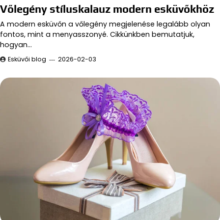
Vőlegény stíluskalauz modern esküvőkhöz
A modern esküvőn a vőlegény megjelenése legalább olyan
fontos, mint a menyasszonyé. Cikkünkben bemutatjuk,
hogyan…
Esküvői blog
2026-02-03