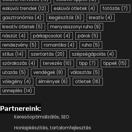
esküvői trendek
(12)
esküvői ötletek
(4)
fotózás
(7)
gasztronómia
(4)
kiegészítők
(6)
kreatív
(4)
kreatív ötletek
(5)
menyasszonyi ruha
(9)
nászút
(4)
párkapcsolat
(4)
párok
(5)
rendezvény
(5)
romantika
(4)
ruha
(5)
stílus
(14)
szertartás
(20)
szépségápolás
(4)
szórakozás
(4)
tervezés
(10)
tipp
(7)
tippek
(15)
utazás
(5)
vendégek
(8)
választás
(5)
vőlegény
(4)
élmények
(6)
ötletek
(16)
ünneplés
(14)
Partnereink:
Keresőoptimalizálás, SEO
Honlapkészítés, tartalomfejlesztés