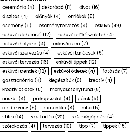
ceremónia
(4)
dekoráció
(11)
divat
(16)
díszítés
(4)
előnyök
(4)
emlékek
(5)
esemény
(5)
eseménytervezés
(4)
esküvő
(49)
esküvői dekoráció
(12)
esküvői előkészületek
(4)
esküvői helyszín
(4)
esküvői ruha
(7)
esküvői szervezés
(4)
esküvői tanácsok
(5)
esküvői tervezés
(16)
esküvői tippek
(12)
esküvői trendek
(12)
esküvői ötletek
(4)
fotózás
(7)
gasztronómia
(4)
kiegészítők
(6)
kreatív
(4)
kreatív ötletek
(5)
menyasszonyi ruha
(9)
nászút
(4)
párkapcsolat
(4)
párok
(5)
rendezvény
(5)
romantika
(4)
ruha
(5)
stílus
(14)
szertartás
(20)
szépségápolás
(4)
szórakozás
(4)
tervezés
(10)
tipp
(7)
tippek
(15)