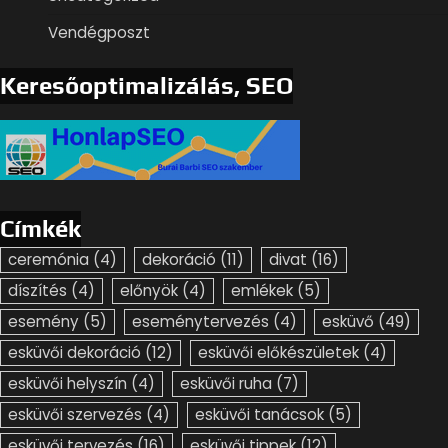
Vendégposzt
Keresőoptimalizálás, SEO
Címkék
ceremónia
(4)
dekoráció
(11)
divat
(16)
díszítés
(4)
előnyök
(4)
emlékek
(5)
esemény
(5)
eseménytervezés
(4)
esküvő
(49)
esküvői dekoráció
(12)
esküvői előkészületek
(4)
esküvői helyszín
(4)
esküvői ruha
(7)
esküvői szervezés
(4)
esküvői tanácsok
(5)
esküvői tervezés
(16)
esküvői tippek
(12)