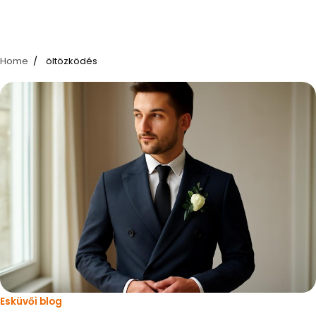
Home
öltözködés
Esküvői blog