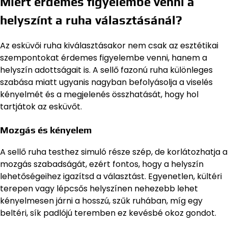
Miért érdemes figyelembe venni a
helyszínt a ruha választásánál?
Az esküvői ruha kiválasztásakor nem csak az esztétikai
szempontokat érdemes figyelembe venni, hanem a
helyszín adottságait is. A sellő fazonú ruha különleges
szabása miatt ugyanis nagyban befolyásolja a viselés
kényelmét és a megjelenés összhatását, hogy hol
tartjátok az esküvőt.
Mozgás és kényelem
A sellő ruha testhez simuló része szép, de korlátozhatja a
mozgás szabadságát, ezért fontos, hogy a helyszín
lehetőségeihez igazítsd a választást. Egyenetlen, kültéri
terepen vagy lépcsős helyszínen nehezebb lehet
kényelmesen járni a hosszú, szűk ruhában, míg egy
beltéri, sík padlójú teremben ez kevésbé okoz gondot.