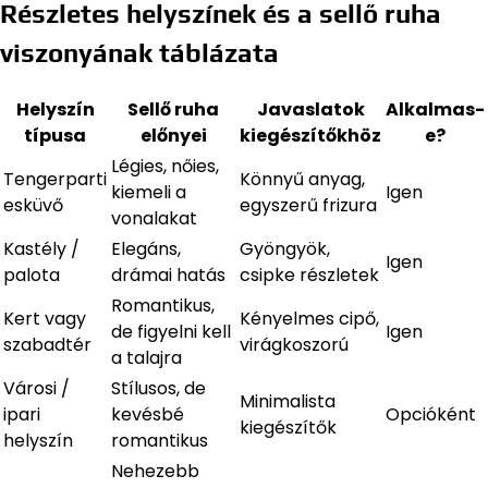
Részletes helyszínek és a sellő ruha
viszonyának táblázata
Helyszín
Sellő ruha
Javaslatok
Alkalmas-
típusa
előnyei
kiegészítőkhöz
e?
Légies, nőies,
Tengerparti
Könnyű anyag,
kiemeli a
Igen
esküvő
egyszerű frizura
vonalakat
Kastély /
Elegáns,
Gyöngyök,
Igen
palota
drámai hatás
csipke részletek
Romantikus,
Kert vagy
Kényelmes cipő,
de figyelni kell
Igen
szabadtér
virágkoszorú
a talajra
Városi /
Stílusos, de
Minimalista
ipari
kevésbé
Opcióként
kiegészítők
helyszín
romantikus
Nehezebb