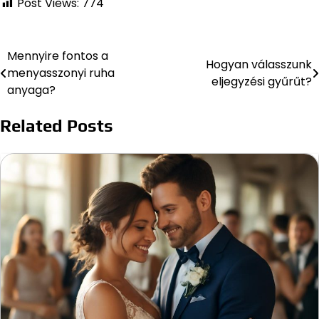
Post Views:
774
Mennyire fontos a
Bejegyzés
Hogyan válasszunk
menyasszonyi ruha
eljegyzési gyűrűt?
navigáció
anyaga?
Related Posts