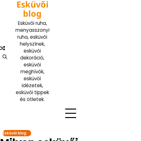
Esküvői
Skip
to
blog
content
Esküvői ruha,
menyasszonyi
ruha, esküvői
helyszínek,
esküvői
dekoráció,
esküvői
meghívók,
esküvői
idézetek,
esküvői tippek
és ötletek.
Esküvői blog