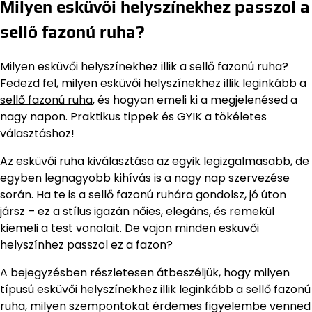
Milyen esküvői helyszínekhez passzol a
sellő fazonú ruha?
Milyen esküvői helyszínekhez illik a sellő fazonú ruha?
Fedezd fel, milyen esküvői helyszínekhez illik leginkább a
sellő fazonú ruha
, és hogyan emeli ki a megjelenésed a
nagy napon. Praktikus tippek és GYIK a tökéletes
választáshoz!
Az esküvői ruha kiválasztása az egyik legizgalmasabb, de
egyben legnagyobb kihívás is a nagy nap szervezése
során. Ha te is a sellő fazonú ruhára gondolsz, jó úton
jársz – ez a stílus igazán nőies, elegáns, és remekül
kiemeli a test vonalait. De vajon minden esküvői
helyszínhez passzol ez a fazon?
A bejegyzésben részletesen átbeszéljük, hogy milyen
típusú esküvői helyszínekhez illik leginkább a sellő fazonú
ruha, milyen szempontokat érdemes figyelembe venned