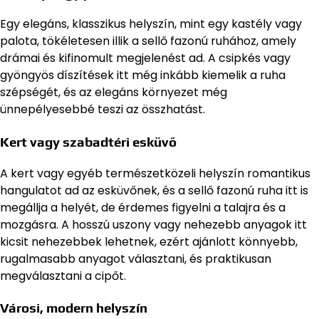
Egy elegáns, klasszikus helyszín, mint egy kastély vagy
palota, tökéletesen illik a sellő fazonú ruhához, amely
drámai és kifinomult megjelenést ad. A csipkés vagy
gyöngyös díszítések itt még inkább kiemelik a ruha
szépségét, és az elegáns környezet még
ünnepélyesebbé teszi az összhatást.
Kert vagy szabadtéri esküvő
A kert vagy egyéb természetközeli helyszín romantikus
hangulatot ad az esküvőnek, és a sellő fazonú ruha itt is
megállja a helyét, de érdemes figyelni a talajra és a
mozgásra. A hosszú uszony vagy nehezebb anyagok itt
kicsit nehezebbek lehetnek, ezért ajánlott könnyebb,
rugalmasabb anyagot választani, és praktikusan
megválasztani a cipőt.
Városi, modern helyszín