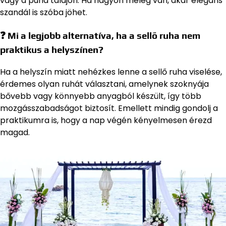
vagy a puha talajon. Ha nagyon meleg van, akár elegáns
szandál is szóba jöhet.
❓ Mi a legjobb alternatíva, ha a sellő ruha nem
praktikus a helyszínen?
Ha a helyszín miatt nehézkes lenne a sellő ruha viselése,
érdemes olyan ruhát választani, amelynek szoknyája
bővebb vagy könnyebb anyagból készült, így több
mozgásszabadságot biztosít. Emellett mindig gondolj a
praktikumra is, hogy a nap végén kényelmesen érezd
magad.