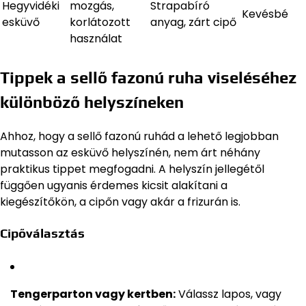
Hegyvidéki
mozgás,
Strapabíró
Kevésbé
esküvő
korlátozott
anyag, zárt cipő
használat
Tippek a sellő fazonú ruha viseléséhez
különböző helyszíneken
Ahhoz, hogy a sellő fazonú ruhád a lehető legjobban
mutasson az esküvő helyszínén, nem árt néhány
praktikus tippet megfogadni. A helyszín jellegétől
függően ugyanis érdemes kicsit alakítani a
kiegészítőkön, a cipőn vagy akár a frizurán is.
Cipőválasztás
Tengerparton vagy kertben:
Válassz lapos, vagy