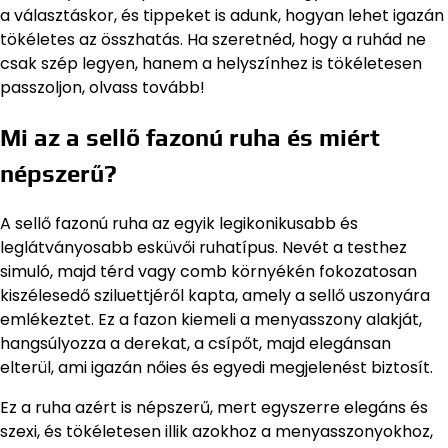
a választáskor, és tippeket is adunk, hogyan lehet igazán
tökéletes az összhatás. Ha szeretnéd, hogy a ruhád ne
csak szép legyen, hanem a helyszínhez is tökéletesen
passzoljon, olvass tovább!
Mi az a sellő fazonú ruha és miért
népszerű?
A sellő fazonú ruha az egyik legikonikusabb és
leglátványosabb esküvői ruhatípus. Nevét a testhez
simuló, majd térd vagy comb környékén fokozatosan
kiszélesedő sziluettjéről kapta, amely a sellő uszonyára
emlékeztet. Ez a fazon kiemeli a menyasszony alakját,
hangsúlyozza a derekat, a csípőt, majd elegánsan
elterül, ami igazán nőies és egyedi megjelenést biztosít.
Ez a ruha azért is népszerű, mert egyszerre elegáns és
szexi, és tökéletesen illik azokhoz a menyasszonyokhoz,