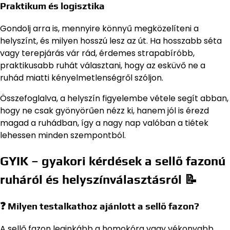
Praktikum és logisztika
Gondolj arra is, mennyire könnyű megközelíteni a
helyszínt, és milyen hosszú lesz az út. Ha hosszabb séta
vagy terepjárás vár rád, érdemes strapabíróbb,
praktikusabb ruhát választani, hogy az esküvő ne a
ruhád miatti kényelmetlenségről szóljon.
Összefoglalva, a helyszín figyelembe vétele segít abban,
hogy ne csak gyönyörűen nézz ki, hanem jól is érezd
magad a ruhádban, így a nagy nap valóban a tiétek
lehessen minden szempontból.
GYIK – gyakori kérdések a sellő fazonú
ruháról és helyszínválasztásról 📝
❓ Milyen testalkathoz ajánlott a sellő fazon?
A sellő fazon leginkább a homokóra vagy vékonyabb