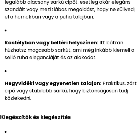
legalább alacsony sarkú cipőt, esetleg akár elegáns
szandált vagy mezítlábas megoldást, hogy ne süllyedj
el a homokban vagy a puha talajban.
Kastélyban vagy beltéri helyszínen:
Itt bátran
húzhatsz magasabb sarkút, ami még inkább kiemeli a
sellő ruha eleganciáját és az alakodat.
Hegyvidéki vagy egyenetlen talajon:
Praktikus, zárt
cipő vagy stabilabb sarkú, hogy biztonságosan tudj
közlekedni.
Kiegészítők és kiegészítés