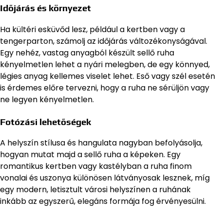
Időjárás és környezet
Ha kültéri esküvőd lesz, például a kertben vagy a
tengerparton, számolj az időjárás változékonyságával.
Egy nehéz, vastag anyagból készült sellő ruha
kényelmetlen lehet a nyári melegben, de egy könnyed,
légies anyag kellemes viselet lehet. Eső vagy szél esetén
is érdemes előre tervezni, hogy a ruha ne sérüljön vagy
ne legyen kényelmetlen.
Fotózási lehetőségek
A helyszín stílusa és hangulata nagyban befolyásolja,
hogyan mutat majd a sellő ruha a képeken. Egy
romantikus kertben vagy kastélyban a ruha finom
vonalai és uszonya különösen látványosak lesznek, míg
egy modern, letisztult városi helyszínen a ruhának
inkább az egyszerű, elegáns formája fog érvényesülni.