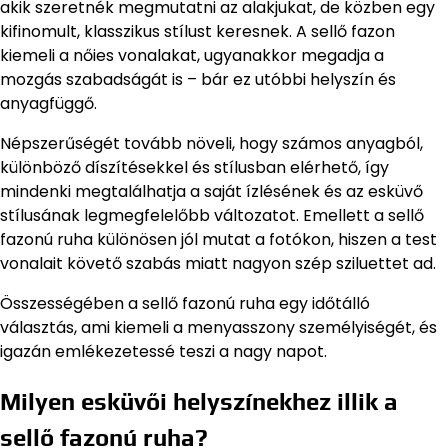
akik szeretnék megmutatni az alakjukat, de közben egy
kifinomult, klasszikus stílust keresnek. A sellő fazon
kiemeli a nőies vonalakat, ugyanakkor megadja a
mozgás szabadságát is – bár ez utóbbi helyszín és
anyagfüggő.
Népszerűségét tovább növeli, hogy számos anyagból,
különböző díszítésekkel és stílusban elérhető, így
mindenki megtalálhatja a saját ízlésének és az esküvő
stílusának legmegfelelőbb változatot. Emellett a sellő
fazonú ruha különösen jól mutat a fotókon, hiszen a test
vonalait követő szabás miatt nagyon szép sziluettet ad.
Összességében a sellő fazonú ruha egy időtálló
választás, ami kiemeli a menyasszony személyiségét, és
igazán emlékezetessé teszi a nagy napot.
Milyen esküvői helyszínekhez illik a
sellő fazonú ruha?