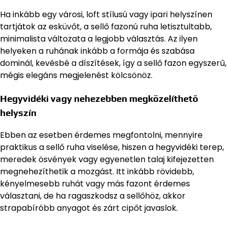
Ha inkább egy városi, loft stílusú vagy ipari helyszínen
tartjátok az esküvőt, a sellő fazonú ruha letisztultabb,
minimalista változata a legjobb választás. Az ilyen
helyeken a ruhának inkább a formája és szabása
dominál, kevésbé a díszítések, így a sellő fazon egyszerű,
mégis elegáns megjelenést kölcsönöz.
Hegyvidéki vagy nehezebben megközelíthető
helyszín
Ebben az esetben érdemes megfontolni, mennyire
praktikus a sellő ruha viselése, hiszen a hegyvidéki terep,
meredek ösvények vagy egyenetlen talaj kifejezetten
megnehezíthetik a mozgást. Itt inkább rövidebb,
kényelmesebb ruhát vagy más fazont érdemes
választani, de ha ragaszkodsz a sellőhöz, akkor
strapabíróbb anyagot és zárt cipőt javaslok.