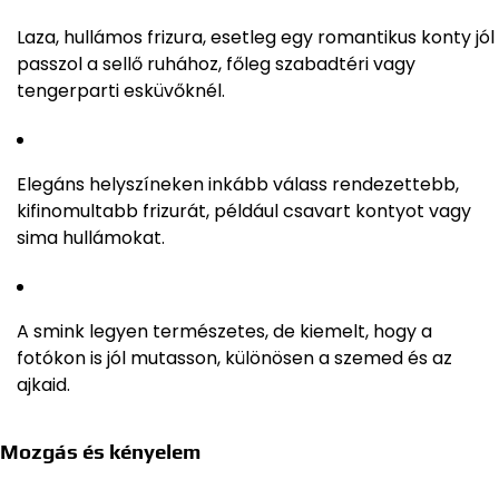
Laza, hullámos frizura, esetleg egy romantikus konty jól
passzol a sellő ruhához, főleg szabadtéri vagy
tengerparti esküvőknél.
Elegáns helyszíneken inkább válass rendezettebb,
kifinomultabb frizurát, például csavart kontyot vagy
sima hullámokat.
A smink legyen természetes, de kiemelt, hogy a
fotókon is jól mutasson, különösen a szemed és az
ajkaid.
Mozgás és kényelem