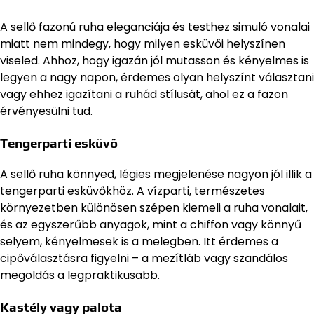
A sellő fazonú ruha eleganciája és testhez simuló vonalai
miatt nem mindegy, hogy milyen esküvői helyszínen
viseled. Ahhoz, hogy igazán jól mutasson és kényelmes is
legyen a nagy napon, érdemes olyan helyszínt választani
vagy ehhez igazítani a ruhád stílusát, ahol ez a fazon
érvényesülni tud.
Tengerparti esküvő
A sellő ruha könnyed, légies megjelenése nagyon jól illik a
tengerparti esküvőkhöz. A vízparti, természetes
környezetben különösen szépen kiemeli a ruha vonalait,
és az egyszerűbb anyagok, mint a chiffon vagy könnyű
selyem, kényelmesek is a melegben. Itt érdemes a
cipőválasztásra figyelni – a mezítláb vagy szandálos
megoldás a legpraktikusabb.
Kastély vagy palota