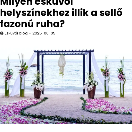
Milyen esküvői
helyszínekhez illik a sellő
fazonú ruha?
Esküvői blog
2025-06-05