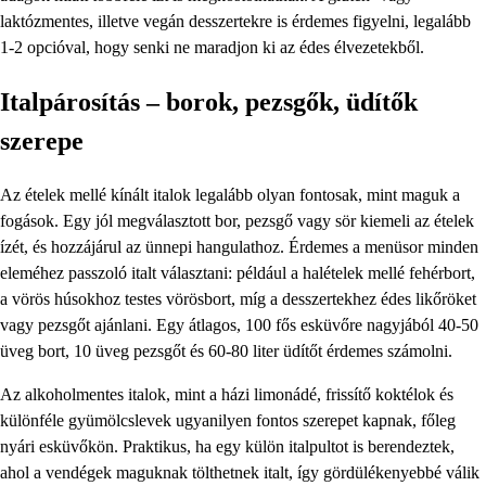
laktózmentes, illetve vegán desszertekre is érdemes figyelni, legalább
1-2 opcióval, hogy senki ne maradjon ki az édes élvezetekből.
Italpárosítás – borok, pezsgők, üdítők
szerepe
Az ételek mellé kínált italok legalább olyan fontosak, mint maguk a
fogások. Egy jól megválasztott bor, pezsgő vagy sör kiemeli az ételek
ízét, és hozzájárul az ünnepi hangulathoz. Érdemes a menüsor minden
eleméhez passzoló italt választani: például a halételek mellé fehérbort,
a vörös húsokhoz testes vörösbort, míg a desszertekhez édes likőröket
vagy pezsgőt ajánlani. Egy átlagos, 100 fős esküvőre nagyjából 40-50
üveg bort, 10 üveg pezsgőt és 60-80 liter üdítőt érdemes számolni.
Az alkoholmentes italok, mint a házi limonádé, frissítő koktélok és
különféle gyümölcslevek ugyanilyen fontos szerepet kapnak, főleg
nyári esküvőkön. Praktikus, ha egy külön italpultot is berendeztek,
ahol a vendégek maguknak tölthetnek italt, így gördülékenyebbé válik