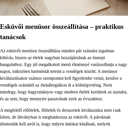
Esküvői menüsor összeállítása – praktikus
tanácsok
Az esküvői menüsor összeállítása minden pár számára izgalmas
kihívás, hiszen az ételek nagyban hozzájárulnak az ünnepi
hangulathoz. Egy jól megalkotott menü élménnyé varázsolhatja a nagy
napot, miközben harmóniát teremt a vendégek között. A menüsor
kiválasztásakor számos szempontot kell figyelembe venni, kezdve a
vendégek számától az ételallergiákon át a költségvetésig. Nem
mindegy, hogy hagyományos vagy modern ételek kerülnek az asztalra,
és az sem, hogy mennyire passzolnak ezek az évszakhoz.
A megfelelő előételek, főételek és desszertek kiválasztása nem csak
ízben, de látványban is meghatározza az esküvőt. A pároknak
dönteniük kell arról is, hogy milyen italokat kínálnak, melyek