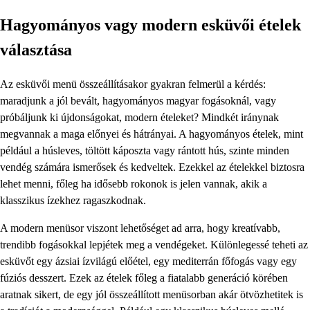
Hagyományos vagy modern esküvői ételek
választása
Az esküvői menü összeállításakor gyakran felmerül a kérdés:
maradjunk a jól bevált, hagyományos magyar fogásoknál, vagy
próbáljunk ki újdonságokat, modern ételeket? Mindkét iránynak
megvannak a maga előnyei és hátrányai. A hagyományos ételek, mint
például a húsleves, töltött káposzta vagy rántott hús, szinte minden
vendég számára ismerősek és kedveltek. Ezekkel az ételekkel biztosra
lehet menni, főleg ha idősebb rokonok is jelen vannak, akik a
klasszikus ízekhez ragaszkodnak.
A modern menüsor viszont lehetőséget ad arra, hogy kreatívabb,
trendibb fogásokkal lepjétek meg a vendégeket. Különlegessé teheti az
esküvőt egy ázsiai ízvilágú előétel, egy mediterrán főfogás vagy egy
fúziós desszert. Ezek az ételek főleg a fiatalabb generáció körében
aratnak sikert, de egy jól összeállított menüsorban akár ötvözhetitek is