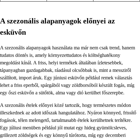
A szezonális alapanyagok előnyei az
esküvőn
A szezonális alapanyagok használata ma már nem csak trend, hanem
tudatos döntés is, amely környezettudatos és költséghatékony
megoldást kínál. A friss, helyi termékek általában ízletesebbek,
tápanyagban gazdagabbak, ráadásul olcsóbbak is, mint a messziről
szállított, import áruk. Egy júniusi esküvőn például remek választás
lehet a friss eperből, spárgából vagy zöldborsóból készült fogás, míg
egy őszi esküvőn a sütőtök, alma vagy dió kerülhet főszerepbe.
A szezonális ételek előnyei közé tartozik, hogy természetes módon
illeszkednek az adott időszak hangulatához. Nyáron könnyed, frissítő
fogások, télen melengető, tartalmasabb ételek kerülhetnek terítékre.
Egy júliusi menüben például jól mutat egy hideg gyümölcsleves,
grillezett zöldségek és egy könnyű túrótorta, míg egy decemberi