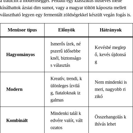
a tradíciót a modernséggel. Például egy klasszikus húsleves mellé
kínálhattok ázsiai dim sumot, vagy a magyar töltött káposzta mellett
választható legyen egy fermentált zöldségekkel készült vegán fogás is.
Menüsor típus
Előnyök
Hátrányok
Ismerős ízek, né
Kevésbé meglep
pszerű idősebbe
Hagyományos
ő, kevés újdonsá
knél, biztonságo
g
s választás
Kreatív, trendi, k
Nem mindenki is
ülönleges ízvilá
Modern
meri, nagyobb ri
g, fiataloknak iz
zikó
galmas
Mindenki talál k
Összehangolás k
Kombinált
edvére valót, vált
ihívás lehet
ozatos