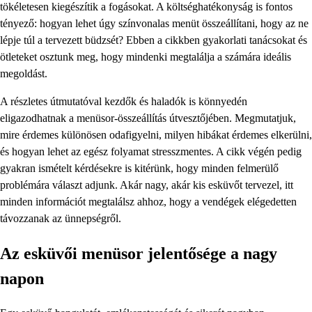
tökéletesen kiegészítik a fogásokat. A költséghatékonyság is fontos
tényező: hogyan lehet úgy színvonalas menüt összeállítani, hogy az ne
lépje túl a tervezett büdzsét? Ebben a cikkben gyakorlati tanácsokat és
ötleteket osztunk meg, hogy mindenki megtalálja a számára ideális
megoldást.
A részletes útmutatóval kezdők és haladók is könnyedén
eligazodhatnak a menüsor-összeállítás útvesztőjében. Megmutatjuk,
mire érdemes különösen odafigyelni, milyen hibákat érdemes elkerülni,
és hogyan lehet az egész folyamat stresszmentes. A cikk végén pedig
gyakran ismételt kérdésekre is kitérünk, hogy minden felmerülő
problémára választ adjunk. Akár nagy, akár kis esküvőt tervezel, itt
minden információt megtalálsz ahhoz, hogy a vendégek elégedetten
távozzanak az ünnepségről.
Az esküvői menüsor jelentősége a nagy
napon