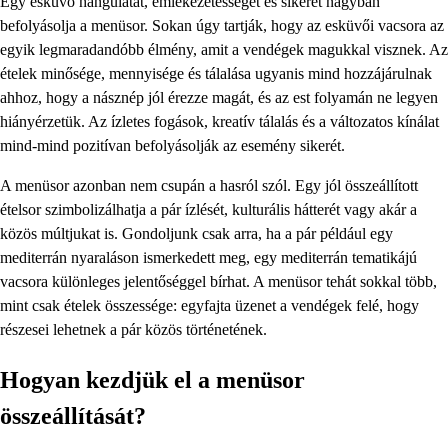
Egy esküvő hangulatát, emlékezetességét és sikerét nagyban
befolyásolja a menüsor. Sokan úgy tartják, hogy az esküvői vacsora az
egyik legmaradandóbb élmény, amit a vendégek magukkal visznek. Az
ételek minősége, mennyisége és tálalása ugyanis mind hozzájárulnak
ahhoz, hogy a násznép jól érezze magát, és az est folyamán ne legyen
hiányérzetük. Az ízletes fogások, kreatív tálalás és a változatos kínálat
mind-mind pozitívan befolyásolják az esemény sikerét.
A menüsor azonban nem csupán a hasról szól. Egy jól összeállított
ételsor szimbolizálhatja a pár ízlését, kulturális hátterét vagy akár a
közös múltjukat is. Gondoljunk csak arra, ha a pár például egy
mediterrán nyaraláson ismerkedett meg, egy mediterrán tematikájú
vacsora különleges jelentőséggel bírhat. A menüsor tehát sokkal több,
mint csak ételek összessége: egyfajta üzenet a vendégek felé, hogy
részesei lehetnek a pár közös történetének.
Hogyan kezdjük el a menüsor
összeállítását?