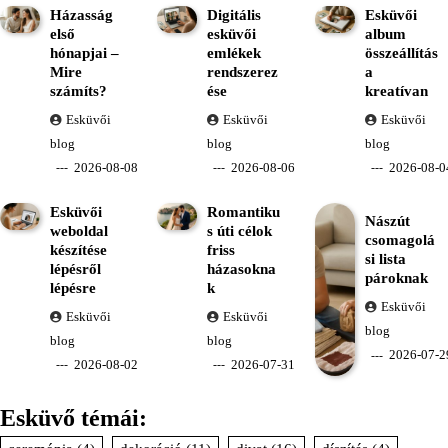
Házasság
Digitális
Esküvői
első
esküvői
album
hónapjai –
emlékek
összeállítás
Mire
rendszerez
a
számíts?
ése
kreatívan
Esküvői
Esküvői
Esküvői
blog
blog
blog
2026-08-08
2026-08-06
2026-08-0
Esküvői
Romantiku
Nászút
weboldal
s úti célok
csomagolá
készítése
friss
si lista
lépésről
házasokna
pároknak
lépésre
k
Esküvői
Esküvői
Esküvői
blog
blog
blog
2026-07-2
2026-08-02
2026-07-31
Esküvő témái: