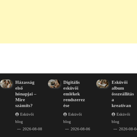
Házasság
Digitális
Esküvői
első
esküvői
album
hónapjai –
emlékek
összeállítás
Mire
rendszerez
a
számíts?
ése
kreatívan
Esküvői
Esküvői
Esküvői
blog
blog
blog
2026-08-08
2026-08-06
2026-08-0