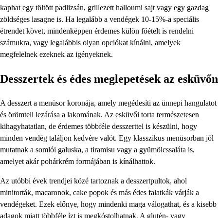
kaphat egy töltött padlizsán, grillezett halloumi sajt vagy egy gazdag
zöldséges lasagne is. Ha legalább a vendégek 10-15%-a speciális
étrendet követ, mindenképpen érdemes külön főételt is rendelni
számukra, vagy legalábbis olyan opciókat kínálni, amelyek
megfelelnek ezeknek az igényeknek.
Desszertek és édes meglepetések az esküvőn
A desszert a menüsor koronája, amely megédesíti az ünnepi hangulatot
és örömteli lezárása a lakomának. Az esküvői torta természetesen
kihagyhatatlan, de érdemes többféle desszerttel is készülni, hogy
minden vendég találjon kedvére valót. Egy klasszikus menüsorban jól
mutatnak a somlói galuska, a tiramisu vagy a gyümölcssaláta is,
amelyet akár pohárkrém formájában is kínálhattok.
Az utóbbi évek trendjei közé tartoznak a desszertpultok, ahol
minitorták, macaronok, cake popok és más édes falatkák várják a
vendégeket. Ezek előnye, hogy mindenki maga válogathat, és a kisebb
adagok miatt többféle ízt is megkóstolhatnak. A glutén- vagy