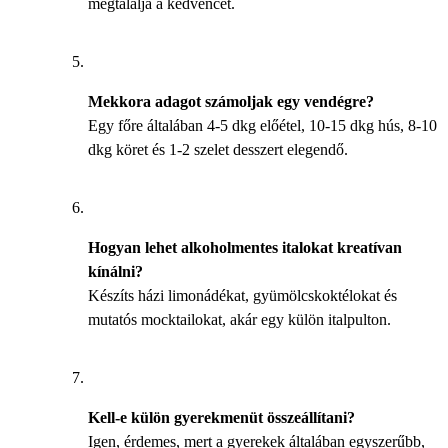
megtalálja a kedvencét.
Mekkora adagot számoljak egy vendégre?
Egy főre általában 4-5 dkg előétel, 10-15 dkg hús, 8-10
dkg köret és 1-2 szelet desszert elegendő.
Hogyan lehet alkoholmentes italokat kreatívan
kínálni?
Készíts házi limonádékat, gyümölcskoktélokat és
mutatós mocktailokat, akár egy külön italpulton.
Kell-e külön gyerekmenüt összeállítani?
Igen, érdemes, mert a gyerekek általában egyszerűbb,