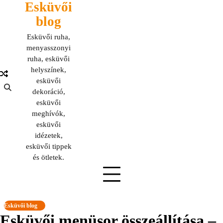
Esküvői
Skip
to
blog
content
Esküvői ruha,
menyasszonyi
ruha, esküvői
helyszínek,
esküvői
dekoráció,
esküvői
meghívók,
esküvői
idézetek,
esküvői tippek
és ötletek.
Esküvői blog
Esküvői menüsor összeállítása –