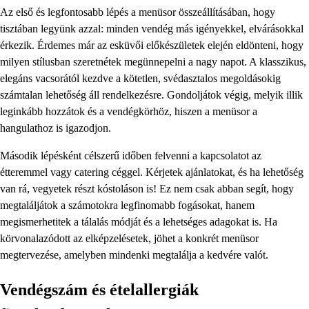
Az első és legfontosabb lépés a menüsor összeállításában, hogy
tisztában legyünk azzal: minden vendég más igényekkel, elvárásokkal
érkezik. Érdemes már az esküvői előkészületek elején eldönteni, hogy
milyen stílusban szeretnétek megünnepelni a nagy napot. A klasszikus,
elegáns vacsorától kezdve a kötetlen, svédasztalos megoldásokig
számtalan lehetőség áll rendelkezésre. Gondoljátok végig, melyik illik
leginkább hozzátok és a vendégkörhöz, hiszen a menüsor a
hangulathoz is igazodjon.
Második lépésként célszerű időben felvenni a kapcsolatot az
étteremmel vagy catering céggel. Kérjetek ajánlatokat, és ha lehetőség
van rá, vegyetek részt kóstoláson is! Ez nem csak abban segít, hogy
megtaláljátok a számotokra legfinomabb fogásokat, hanem
megismerhetitek a tálalás módját és a lehetséges adagokat is. Ha
körvonalazódott az elképzelésetek, jöhet a konkrét menüsor
megtervezése, amelyben mindenki megtalálja a kedvére valót.
Vendégszám és ételallergiák