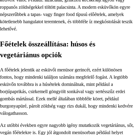
roppanós zöldségekkel töltött palacsinta. A modern esküvőkön egyre
népszerűbbek a tapas- vagy finger food típusú előételek, amelyek
kötetlenebb hangulatot teremtenek, és többféle íz megkóstolását teszik
lehetővé.
Főételek összeállítása: húsos és
vegetáriánus opciók
A főételek jelentik az esküvői menüsor gerincét, ezért különösen
fontos, hogy mindenki találjon számára megfelelő fogást. A legtöbb
esküvőn továbbra is a húsételek dominálnak, mint például a
borjúpaprikás, csirkemell göngyölt sonkával vagy sertésszűz erdei
gombás mártással. Ezek mellé általában többféle köret, például
burgonyapüré, párolt zöldség vagy rizs dukál, hogy mindenki kedvére
válogathasson.
Az utóbbi években egyre nagyobb igény mutatkozik vegetáriánus, sőt,
vegán főételekre is. Egy jól átgondolt menüsorban például helyet