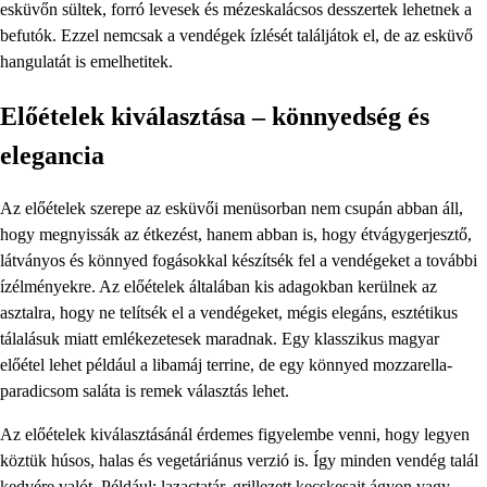
esküvőn sültek, forró levesek és mézeskalácsos desszertek lehetnek a
befutók. Ezzel nemcsak a vendégek ízlését találjátok el, de az esküvő
hangulatát is emelhetitek.
Előételek kiválasztása – könnyedség és
elegancia
Az előételek szerepe az esküvői menüsorban nem csupán abban áll,
hogy megnyissák az étkezést, hanem abban is, hogy étvágygerjesztő,
látványos és könnyed fogásokkal készítsék fel a vendégeket a további
ízélményekre. Az előételek általában kis adagokban kerülnek az
asztalra, hogy ne telítsék el a vendégeket, mégis elegáns, esztétikus
tálalásuk miatt emlékezetesek maradnak. Egy klasszikus magyar
előétel lehet például a libamáj terrine, de egy könnyed mozzarella-
paradicsom saláta is remek választás lehet.
Az előételek kiválasztásánál érdemes figyelembe venni, hogy legyen
köztük húsos, halas és vegetáriánus verzió is. Így minden vendég talál
kedvére valót. Például: lazactatár, grillezett kecskesajt ágyon vagy