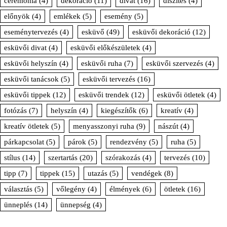
ceremónia
(4)
dekoráció
(11)
divat
(16)
díszítés
(4)
előnyök
(4)
emlékek
(5)
esemény
(5)
eseménytervezés
(4)
esküvő
(49)
esküvői dekoráció
(12)
esküvői divat
(4)
esküvői előkészületek
(4)
esküvői helyszín
(4)
esküvői ruha
(7)
esküvői szervezés
(4)
esküvői tanácsok
(5)
esküvői tervezés
(16)
esküvői tippek
(12)
esküvői trendek
(12)
esküvői ötletek
(4)
fotózás
(7)
helyszín
(4)
kiegészítők
(6)
kreatív
(4)
kreatív ötletek
(5)
menyasszonyi ruha
(9)
nászút
(4)
párkapcsolat
(5)
párok
(5)
rendezvény
(5)
ruha
(5)
stílus
(14)
szertartás
(20)
szórakozás
(4)
tervezés
(10)
tipp
(7)
tippek
(15)
utazás
(5)
vendégek
(8)
választás
(5)
vőlegény
(4)
élmények
(6)
ötletek
(16)
ünneplés
(14)
ünnepség
(4)