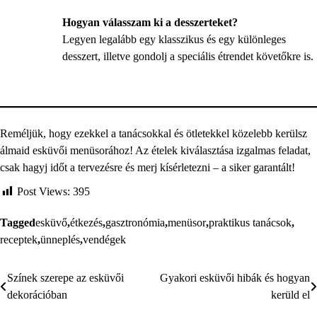
Hogyan válasszam ki a desszerteket?
Legyen legalább egy klasszikus és egy különleges
desszert, illetve gondolj a speciális étrendet követőkre is.
Reméljük, hogy ezekkel a tanácsokkal és ötletekkel közelebb kerülsz
álmaid esküvői menüsorához! Az ételek kiválasztása izgalmas feladat,
csak hagyj időt a tervezésre és merj kísérletezni – a siker garantált!
Post Views:
395
Tagged
esküvő
,
étkezés
,
gasztronómia
,
menüsor
,
praktikus tanácsok
,
receptek
,
ünneplés
,
vendégek
Színek szerepe az esküvői
Gyakori esküvői hibák és hogyan
Bejegyzés
dekorációban
kerüld el
navigáció