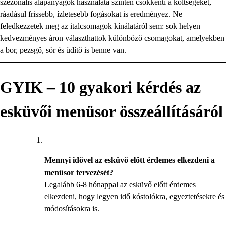
szezonális alapanyagok használata szintén csökkenti a költségeket,
ráadásul frissebb, ízletesebb fogásokat is eredményez. Ne
feledkezzetek meg az italcsomagok kínálatáról sem: sok helyen
kedvezményes áron választhattok különböző csomagokat, amelyekben
a bor, pezsgő, sör és üdítő is benne van.
GYIK – 10 gyakori kérdés az
esküvői menüsor összeállításáról
Mennyi idővel az esküvő előtt érdemes elkezdeni a
menüsor tervezését?
Legalább 6-8 hónappal az esküvő előtt érdemes
elkezdeni, hogy legyen idő kóstolókra, egyeztetésekre és
módosításokra is.