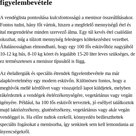
figyelembevétele
A vendéglista pontosítása kulcsfontosságú a menüsor összeállításakor.
Fontos tudni, hány főt vártok, hiszen a megfelelő mennyiségű étel és
ital megrendelése minden szervező álma. Egy túl kevés étel csalódást
okozhat, míg a túlzott mennyiség felesleges költekezéshez vezethet.
Általánosságban elmondható, hogy egy 100 fős esküvőhöz nagyjából
10-12 kg hús, 8-10 kg köret és legalább 15-20 liter leves szükséges, de
ez természetesen a menüsor típusától is függ.
Az ételallergiák és speciális étrendek figyelembevétele ma már
alapkövetelmény egy modern esküvőn. Különösen fontos, hogy a
meghívók mellé kérdőívet vagy visszajelző lapot küldjetek, melyben
rákérdeztek a vendégek ételérzékenységére, vegetáriánus vagy vegán
igényére. Például, ha 100 fős esküvőt terveztek, jó eséllyel találkoztok
majd laktózérzékeny, gluténérzékeny, vegetáriánus vagy akár vegán
vendéggel is. Ha előre tudtok ezekről, könnyedén beilleszthettek
speciális fogásokat a menüsorba, így senkinek sem kell lemondania az
ínyencségekről.