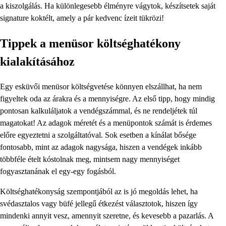
a kiszolgálás. Ha különlegesebb élményre vágytok, készítsetek saját
signature koktélt, amely a pár kedvenc ízeit tükrözi!
Tippek a menüsor költséghatékony
kialakításához
Egy esküvői menüsor költségvetése könnyen elszállhat, ha nem
figyeltek oda az árakra és a mennyiségre. Az első tipp, hogy mindig
pontosan kalkuláljatok a vendégszámmal, és ne rendeljétek túl
magatokat! Az adagok méretét és a menüpontok számát is érdemes
előre egyeztetni a szolgáltatóval. Sok esetben a kínálat bősége
fontosabb, mint az adagok nagysága, hiszen a vendégek inkább
többféle ételt kóstolnak meg, mintsem nagy mennyiséget
fogyasztanának el egy-egy fogásból.
Költséghatékonyság szempontjából az is jó megoldás lehet, ha
svédasztalos vagy büfé jellegű étkezést választotok, hiszen így
mindenki annyit vesz, amennyit szeretne, és kevesebb a pazarlás. A