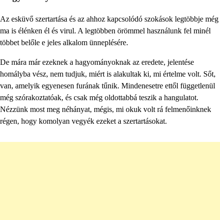
Az esküvő szertartása és az ahhoz kapcsolódó szokások legtöbbje még
ma is élénken él és virul. A legtöbben örömmel használunk fel minél
többet belőle e jeles alkalom ünneplésére.
De mára már ezeknek a hagyományoknak az eredete, jelentése
homályba vész, nem tudjuk, miért is alakultak ki, mi értelme volt. Sőt,
van, amelyik egyenesen furának tűnik. Mindenesetre ettől függetlenül
még szórakoztatóak, és csak még oldottabbá teszik a hangulatot.
Nézzünk most meg néhányat, mégis, mi okuk volt rá felmenőinknek
régen, hogy komolyan vegyék ezeket a szertartásokat.