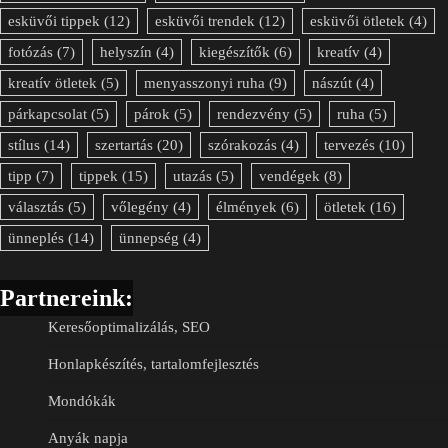
esküvői tippek
(12)
esküvői trendek
(12)
esküvői ötletek
(4)
fotózás
(7)
helyszín
(4)
kiegészítők
(6)
kreatív
(4)
kreatív ötletek
(5)
menyasszonyi ruha
(9)
nászút
(4)
párkapcsolat
(5)
párok
(5)
rendezvény
(5)
ruha
(5)
stílus
(14)
szertartás
(20)
szórakozás
(4)
tervezés
(10)
tipp
(7)
tippek
(15)
utazás
(5)
vendégek
(8)
választás
(5)
vőlegény
(4)
élmények
(6)
ötletek
(16)
ünneplés
(14)
ünnepség
(4)
Partnereink:
Keresőoptimalizálás, SEO
Honlapkészítés, tartalomfejlesztés
Mondókák
Anyák napja