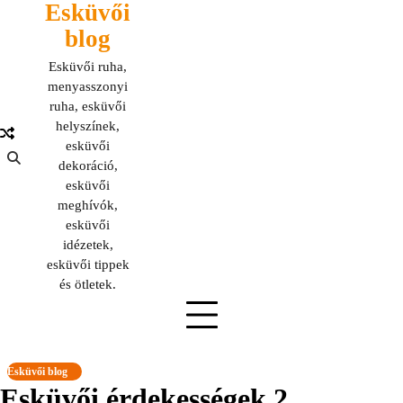
Esküvői
Skip
to
blog
content
Esküvői ruha,
menyasszonyi
ruha, esküvői
helyszínek,
esküvői
dekoráció,
esküvői
meghívók,
esküvői
idézetek,
esküvői tippek
és ötletek.
Esküvői blog
Esküvői érdekességek 2.