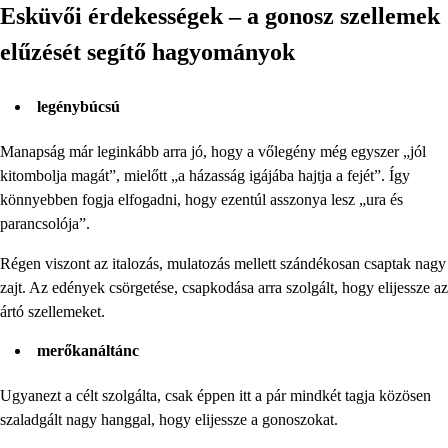
Esküvői érdekességek – a gonosz szellemek
elűzését segítő hagyományok
legénybúcsú
Manapság már leginkább arra jó, hogy a vőlegény még egyszer „jól
kitombolja magát”, mielőtt „a házasság igájába hajtja a fejét”. Így
könnyebben fogja elfogadni, hogy ezentúl asszonya lesz „ura és
parancsolója”.
Régen viszont az italozás, mulatozás mellett szándékosan csaptak nagy
zajt. Az edények csörgetése, csapkodása arra szolgált, hogy elijessze az
ártó szellemeket.
merőkanáltánc
Ugyanezt a célt szolgálta, csak éppen itt a pár mindkét tagja közösen
szaladgált nagy hanggal, hogy elijessze a gonoszokat.