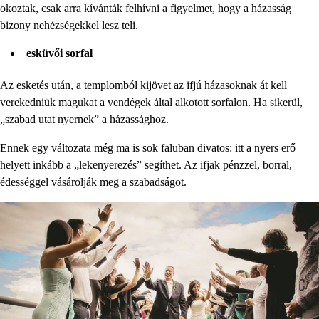
okoztak, csak arra kívánták felhívni a figyelmet, hogy a házasság
bizony nehézségekkel lesz teli.
esküvői sorfal
Az esketés után, a templomból kijövet az ifjú házasoknak át kell
verekedniük magukat a vendégek által alkotott sorfalon. Ha sikerül,
„szabad utat nyernek” a házassághoz.
Ennek egy változata még ma is sok faluban divatos: itt a nyers erő
helyett inkább a „lekenyerezés” segíthet. Az ifjak pénzzel, borral,
édességgel vásárolják meg a szabadságot.