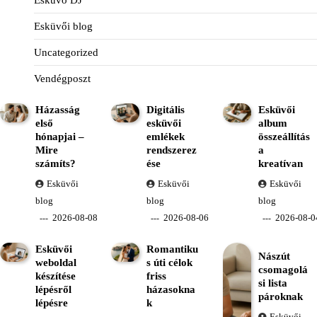
Esküvő DJ
Esküvői blog
Uncategorized
Vendégposzt
Házasság
Digitális
Esküvői
első
esküvői
album
hónapjai –
emlékek
összeállítás
Mire
rendszerez
a
számíts?
ése
kreatívan
Esküvői
Esküvői
Esküvői
blog
blog
blog
2026-08-08
2026-08-06
2026-08-0
Esküvői
Romantiku
Nászút
weboldal
s úti célok
csomagolá
készítése
friss
si lista
lépésről
házasokna
pároknak
lépésre
k
Esküvői