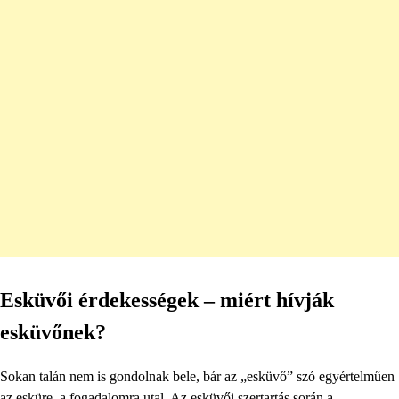
Esküvői érdekességek – miért hívják
esküvőnek?
Sokan talán nem is gondolnak bele, bár az „esküvő” szó egyértelműen
az esküre, a fogadalomra utal. Az esküvői szertartás során a