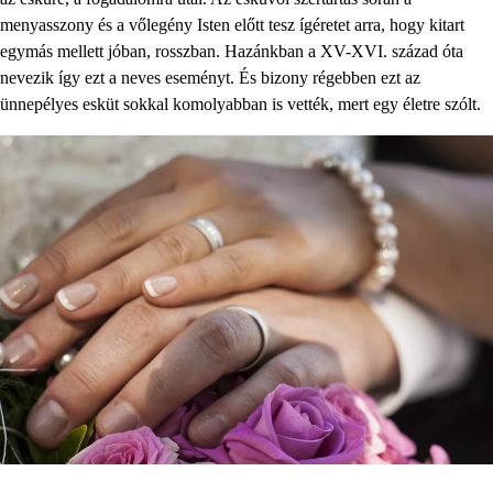
menyasszony és a vőlegény Isten előtt tesz ígéretet arra, hogy kitart
egymás mellett jóban, rosszban. Hazánkban a XV-XVI. század óta
nevezik így ezt a neves eseményt. És bizony régebben ezt az
ünnepélyes esküt sokkal komolyabban is vették, mert egy életre szólt.