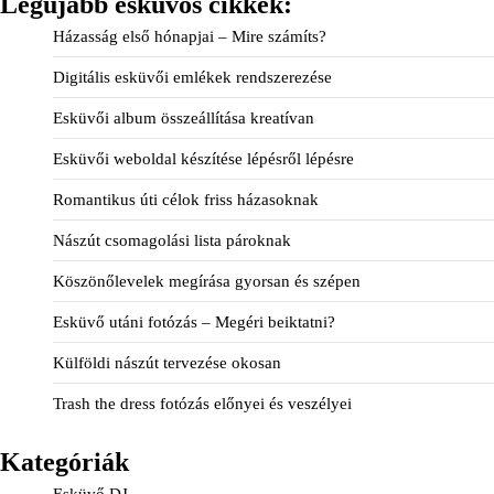
Legújabb esküvős cikkek:
Házasság első hónapjai – Mire számíts?
Digitális esküvői emlékek rendszerezése
Esküvői album összeállítása kreatívan
Esküvői weboldal készítése lépésről lépésre
Romantikus úti célok friss házasoknak
Nászút csomagolási lista pároknak
Köszönőlevelek megírása gyorsan és szépen
Esküvő utáni fotózás – Megéri beiktatni?
Külföldi nászút tervezése okosan
Trash the dress fotózás előnyei és veszélyei
Kategóriák