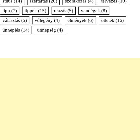
stílus
(14)
szertartás
(20)
szórakozás
(4)
tervezés
(10)
tipp
(7)
tippek
(15)
utazás
(5)
vendégek
(8)
választás
(5)
vőlegény
(4)
élmények
(6)
ötletek
(16)
ünneplés
(14)
ünnepség
(4)