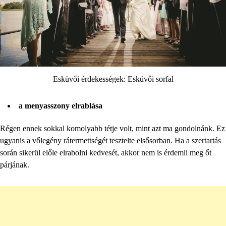
Esküvői érdekességek: Esküvői sorfal
a menyasszony elrablása
Régen ennek sokkal komolyabb tétje volt, mint azt ma gondolnánk. Ez
ugyanis a vőlegény rátermettségét tesztelte elsősorban. Ha a szertartás
során sikerül előle elrabolni kedvesét, akkor nem is érdemli meg őt
párjának.