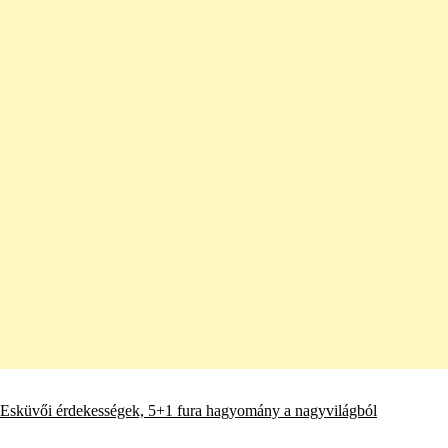
Esküvői érdekességek, 5+1 fura hagyomány a nagyvilágból