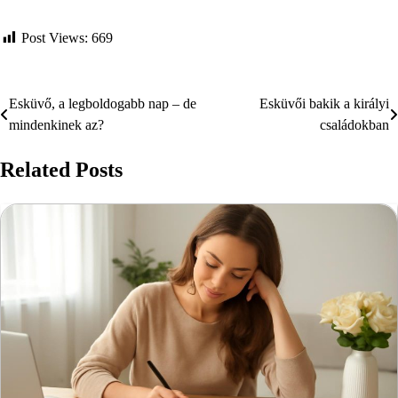
Post Views:
669
Esküvő, a legboldogabb nap – de
Esküvői bakik a királyi
Bejegyzés
mindenkinek az?
családokban
navigáció
Related Posts