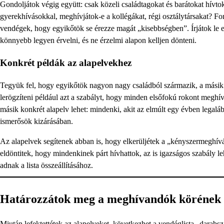
Gondoljátok végig együtt: csak közeli családtagokat és barátokat hívto
gyerekhívásokkal, meghívjátok-e a kollégákat, régi osztálytársakat? Fo
vendégek, hogy egyikőtök se érezze magát „kisebbségben”. Írjátok le e
könnyebb legyen érvelni, és ne érzelmi alapon kelljen dönteni.
Konkrét példák az alapelvekhez
Tegyük fel, hogy egyikőtök nagyon nagy családból származik, a másik 
lerögzíteni például azt a szabályt, hogy minden elsőfokú rokont meghí
másik konkrét alapelv lehet: mindenki, akit az elmúlt egy évben legaláb
ismerősök kizárásában.
Az alapelvek segítenek abban is, hogy elkerüljétek a „kényszermeghívá
eldöntitek, hogy mindenkinek párt hívhattok, az is igazságos szabály l
adnak a lista összeállításához.
Határozzátok meg a meghívandók körének 
Miután lefektettétek az alapelveket, következhet a vendéglista „darab