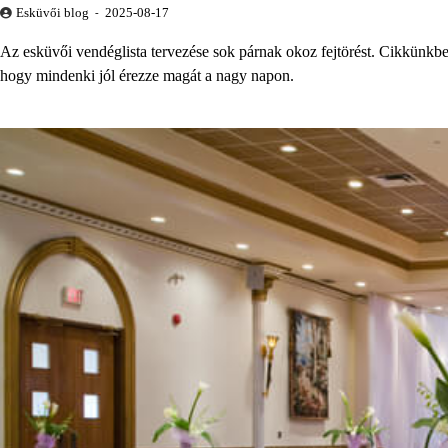
Esküvői blog
2025-08-17
Az esküvői vendéglista tervezése sok párnak okoz fejtörést. Cikkünkbe
hogy mindenki jól érezze magát a nagy napon.