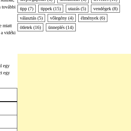
n további
tipp
(7)
tippek
(15)
utazás
(5)
vendégek
(8)
választás
(5)
vőlegény
(4)
élmények
(6)
e miatt
ötletek
(16)
ünneplés
(14)
 a vidéki
ul egy
zt egy