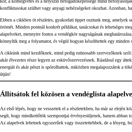
kör, a költségvetés és a helyszín befogadóképessége mind befolyásoljá
konfliktusokat szülhet vagy anyagi nehézségeket okozhat. Azonban, ha 
Ebben a cikkben öt részletes, gyakorlati tippet osztunk meg, amelyek s
örömét. Minden pontnál konkrét példákat, tanácsokat és lehetséges me
alapelveket, mennyire fontos a vendégkör nagyságának meghatározása, m
könnyítik meg a folyamatot, és végül hogyan készíthettek egy minden s
A cikkünk mind kezdőknek, mind pedig rutinosabb szervezőknek szól: mi
akár élvezetes része legyen az esküvőszervezésnek. Ráadásul egy átteki
energiát és akár pénzt is spórolhattok, miközben megalapozzátok a tökél
útján!
Állítsátok fel közösen a vendéglista alapelve
Az első lépés, hogy ne vesszetek el a részletekben, ha már az elején kö
segít, hogy mindkettőtök szempontjai érvényesüljenek, hanem abban is
Az alapelvek lehetnek egyszerűek vagy összetettebbek, de a lényeg, h