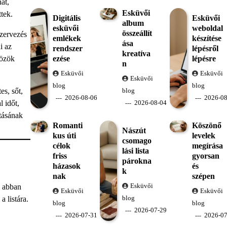
at,
Esküvői
tek.
Digitális
Esküvői
album
esküvői
weboldal
összeállít
szervezés
emlékek
készítése
ása
i az
rendszer
lépésről
kreatíva
ezése
lépésre
közök
n
Esküvői
Esküvői
Esküvői
blog
blog
s, sőt,
blog
2026-08-06
2026-08
l időt,
2026-08-04
ításának
Romanti
Köszönő
Nászút
kus úti
levelek
csomago
célok
megírása
lási lista
friss
gyorsan
párokna
házasok
és
k
nak
szépen
Esküvői
k abban
Esküvői
Esküvői
blog
 listára.
blog
blog
2026-07-29
2026-07-31
2026-07