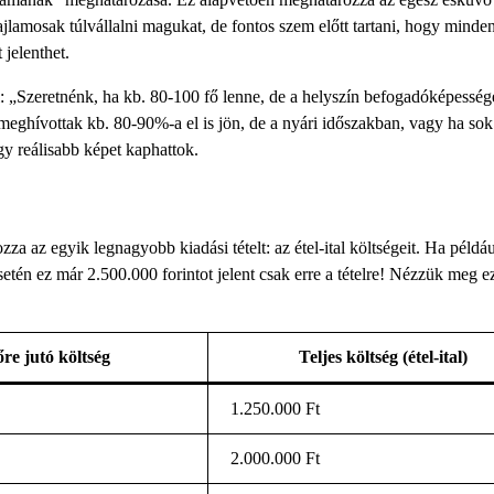
hajlamosak túlvállalni magukat, de fontos szem előtt tartani, hogy minde
 jelenthet.
ul: „Szeretnénk, ha kb. 80-100 fő lenne, de a helyszín befogadóképesség
ghívottak kb. 80-90%-a el is jön, de a nyári időszakban, vagy ha sok
gy reálisabb képet kaphattok.
 az egyik legnagyobb kiadási tételt: az étel-ital költségeit. Ha példá
 esetén ez már 2.500.000 forintot jelent csak erre a tételre! Nézzük meg e
re jutó költség
Teljes költség (étel-ital)
1.250.000 Ft
2.000.000 Ft