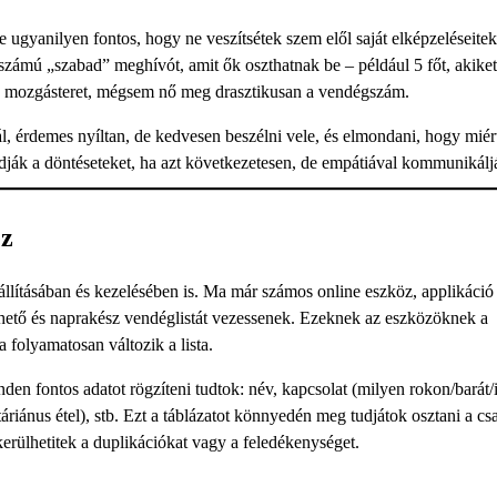
 ugyanilyen fontos, hogy ne veszítsétek szem elől saját elképzeléseitek
zámú „szabad” meghívót, amit ők oszthatnak be – például 5 főt, akike
kap mozgásteret, mégsem nő meg drasztikusan a vendégszám.
ál, érdemes nyíltan, de kedvesen beszélni vele, és elmondani, hogy miér
gadják a döntéseteket, ha azt következetesen, de empátiával kommunikálj
ez
zeállításában és kezelésében is. Ma már számos online eszköz, applikáció
elhető és naprakész vendéglistát vezessenek. Ezeknek az eszközöknek a
 folyamatosan változik a lista.
den fontos adatot rögzíteni tudtok: név, kapcsolat (milyen rokon/barát/
táriánus étel), stb. Ezt a táblázatot könnyedén meg tudjátok osztani a cs
kerülhetitek a duplikációkat vagy a feledékenységet.