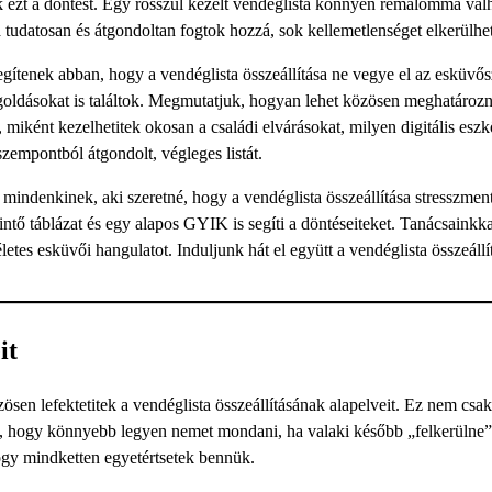
k ezt a döntést. Egy rosszul kezelt vendéglista könnyen rémálommá válh
tudatosan és átgondoltan fogtok hozzá, sok kellemetlenséget elkerülhet
egítenek abban, hogy a vendéglista összeállítása ne vegye el az esküvő
goldásokat is találtok. Megmutatjuk, hogyan lehet közösen meghatározn
iként kezelhetitek okosan a családi elvárásokat, milyen digitális esz
zempontból átgondolt, végleges listát.
ndenkinek, aki szeretné, hogy a vendéglista összeállítása stresszmente
ntő táblázat és egy alapos GYIK is segíti a döntéseiteket. Tanácsainkka
etes esküvői hangulatot. Induljunk hát el együtt a vendéglista összeáll
it
zösen lefektetitek a vendéglista összeállításának alapelveit. Ez nem csa
, hogy könnyebb legyen nemet mondani, ha valaki később „felkerülne” a
ogy mindketten egyetértsetek bennük.