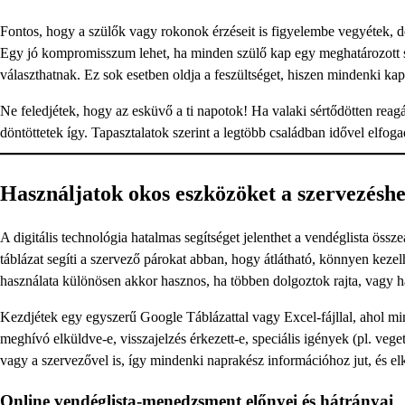
Fontos, hogy a szülők vagy rokonok érzéseit is figyelembe vegyétek, de
Egy jó kompromisszum lehet, ha minden szülő kap egy meghatározott s
választhatnak. Ez sok esetben oldja a feszültséget, hiszen mindenki 
Ne feledjétek, hogy az esküvő a ti napotok! Ha valaki sértődötten reag
döntöttetek így. Tapasztalatok szerint a legtöbb családban idővel elfo
Használjatok okos eszközöket a szervezésh
A digitális technológia hatalmas segítséget jelenthet a vendéglista öss
táblázat segíti a szervező párokat abban, hogy átlátható, könnyen kez
használata különösen akkor hasznos, ha többen dolgoztok rajta, vagy ha
Kezdjétek egy egyszerű Google Táblázattal vagy Excel-fájllal, ahol min
meghívó elküldve-e, visszajelzés érkezett-e, speciális igények (pl. vege
vagy a szervezővel is, így mindenki naprakész információhoz jut, és el
Online vendéglista-menedzsment előnyei és hátrányai