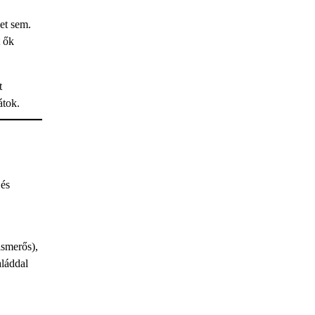
et sem.
t ők
t
átok.
 és
ismerős),
aláddal