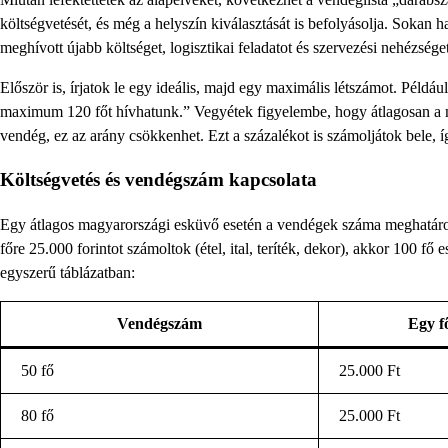
költségvetését, és még a helyszín kiválasztását is befolyásolja. Sokan 
meghívott újabb költséget, logisztikai feladatot és szervezési nehézséget
Először is, írjatok le egy ideális, majd egy maximális létszámot. Példá
maximum 120 főt hívhatunk.” Vegyétek figyelembe, hogy átlagosan a me
vendég, ez az arány csökkenhet. Ezt a százalékot is számoljátok bele, í
Költségvetés és vendégszám kapcsolata
Egy átlagos magyarországi esküvő esetén a vendégek száma meghatározza
főre 25.000 forintot számoltok (étel, ital, teríték, dekor), akkor 100 fő
egyszerű táblázatban:
Vendégszám
Egy fő
50 fő
25.000 Ft
80 fő
25.000 Ft