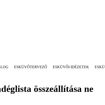
BLOG
ESKÜVŐTERVEZŐ
ESKÜVŐI IDÉZETEK
ESKÜ
déglista összeállítása ne