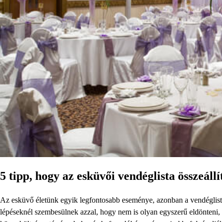
5 tipp, hogy az esküvői vendéglista összeál
Az esküvő életünk egyik legfontosabb eseménye, azonban a vendéglista 
lépéseknél szembesülnek azzal, hogy nem is olyan egyszerű eldönteni, k