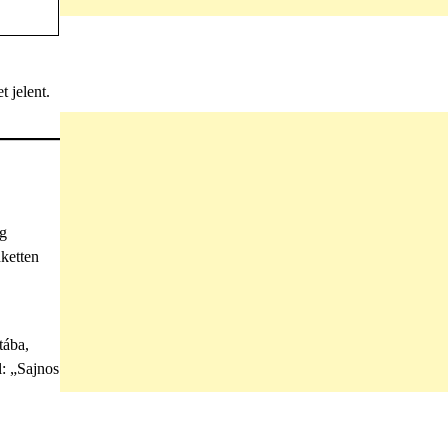
 jelent.
ég
dketten
tába,
l: „Sajnos