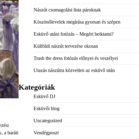
Nászút csomagolási lista pároknak
Köszönőlevelek megírása gyorsan és szépen
Esküvő utáni fotózás – Megéri beiktatni?
Külföldi nászút tervezése okosan
Trash the dress fotózás előnyei és veszélyei
Utazás nászútra közvetlen az esküvő után
Kategóriák
Esküvő DJ
Esküvői blog
Uncategorized
ezési
Vendégposzt
, a baráti