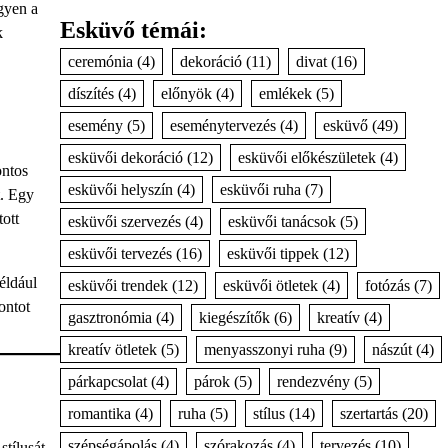
egyen a
Esküvő témái:
k
ceremónia
(4)
dekoráció
(11)
divat
(16)
díszítés
(4)
előnyök
(4)
emlékek
(5)
esemény
(5)
eseménytervezés
(4)
esküvő
(49)
esküvői dekoráció
(12)
esküvői előkészületek
(4)
ontos
esküvői helyszín
(4)
esküvői ruha
(7)
t. Egy
tott
esküvői szervezés
(4)
esküvői tanácsok
(5)
esküvői tervezés
(16)
esküvői tippek
(12)
éldául
esküvői trendek
(12)
esküvői ötletek
(4)
fotózás
(7)
ontot
gasztronómia
(4)
kiegészítők
(6)
kreatív
(4)
kreatív ötletek
(5)
menyasszonyi ruha
(9)
nászút
(4)
párkapcsolat
(4)
párok
(5)
rendezvény
(5)
romantika
(4)
ruha
(5)
stílus
(14)
szertartás
(20)
szépségápolás
(4)
szórakozás
(4)
tervezés
(10)
tílusát,