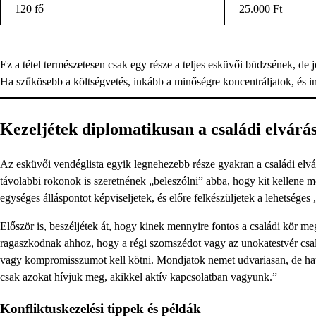
120 fő
25.000 Ft
Ez a tétel természetesen csak egy része a teljes esküvői büdzsének, de 
Ha szűkösebb a költségvetés, inkább a minőségre koncentráljatok, és i
Kezeljétek diplomatikusan a családi elvárá
Az esküvői vendéglista egyik legnehezebb része gyakran a családi elv
távolabbi rokonok is szeretnének „beleszólni” abba, hogy kit kellene 
egységes álláspontot képviseljetek, és előre felkészüljetek a lehetsége
Először is, beszéljétek át, hogy kinek mennyire fontos a családi kör m
ragaszkodnak ahhoz, hogy a régi szomszédot vagy az unokatestvér család
vagy kompromisszumot kell kötni. Mondjatok nemet udvariasan, de hatá
csak azokat hívjuk meg, akikkel aktív kapcsolatban vagyunk.”
Konfliktuskezelési tippek és példák