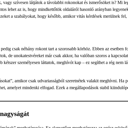
k, vagy szívesen látjátok a távolabbi rokonokat és ismerősöket is? Mi l
ntos lehet az is, hogy mindkettőtök oldaláról hasonló arányban legyene
zeket a szabályokat, hogy később, amikor vitás kérdések merülnek fel,
pedig csak néhány rokont tart a szorosabb körhöz. Ebben az esetben f
vtok, de unokatestvéreket már csak akkor, ha valóban szoros a kapcsola
b kétszer személyesen láttatok, meghívót kap – ez segíthet a rég nem lá
sokat”, amikor csak udvariasságból szeretnétek valakit meghívni. Ha p
ehet, amelyet mindenki elfogad. Ezek a megállapodások stabil kiindulóp
nagyságát
számának” meghatározása. Ez alapvetően meghatározza az egész esküvő s