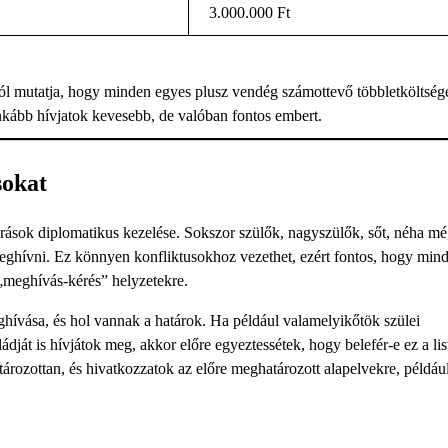
3.000.000 Ft
jól mutatja, hogy minden egyes plusz vendég számottevő többletköltséget
nkább hívjatok kevesebb, de valóban fontos embert.
sokat
árások diplomatikus kezelése. Sokszor szülők, nagyszülők, sőt, néha m
meghívni. Ez könnyen konfliktusokhoz vezethet, ezért fontos, hogy min
s „meghívás-kérés” helyzetekre.
eghívása, és hol vannak a határok. Ha például valamelyikőtök szülei
ját is hívjátok meg, akkor előre egyeztessétek, hogy belefér-e ez a lis
rozottan, és hivatkozzatok az előre meghatározott alapelvekre, példáu