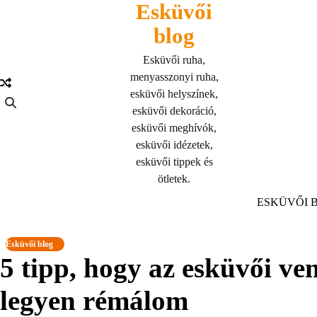
Esküvői
Skip
to
blog
content
Esküvői ruha,
menyasszonyi ruha,
esküvői helyszínek,
esküvői dekoráció,
esküvői meghívók,
esküvői idézetek,
esküvői tippek és
ötletek.
ESKÜVŐI 
Esküvői blog
5 tipp, hogy az esküvői ven
legyen rémálom