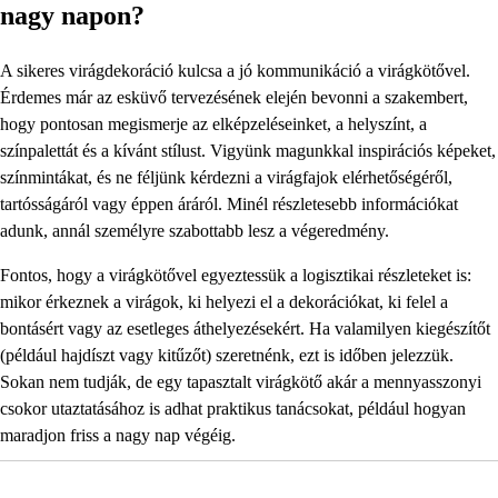
nagy napon?
A sikeres virágdekoráció kulcsa a jó kommunikáció a virágkötővel.
Érdemes már az esküvő tervezésének elején bevonni a szakembert,
hogy pontosan megismerje az elképzeléseinket, a helyszínt, a
színpalettát és a kívánt stílust. Vigyünk magunkkal inspirációs képeket,
színmintákat, és ne féljünk kérdezni a virágfajok elérhetőségéről,
tartósságáról vagy éppen áráról. Minél részletesebb információkat
adunk, annál személyre szabottabb lesz a végeredmény.
Fontos, hogy a virágkötővel egyeztessük a logisztikai részleteket is:
mikor érkeznek a virágok, ki helyezi el a dekorációkat, ki felel a
bontásért vagy az esetleges áthelyezésekért. Ha valamilyen kiegészítőt
(például hajdíszt vagy kitűzőt) szeretnénk, ezt is időben jelezzük.
Sokan nem tudják, de egy tapasztalt virágkötő akár a mennyasszonyi
csokor utaztatásához is adhat praktikus tanácsokat, például hogyan
maradjon friss a nagy nap végéig.