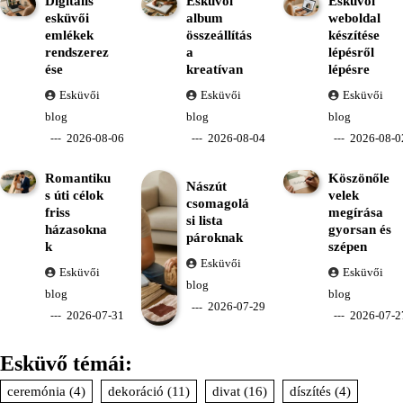
Digitális
Esküvői
Esküvői
esküvői
album
weboldal
emlékek
összeállítás
készítése
rendszerez
a
lépésről
ése
kreatívan
lépésre
Esküvői
Esküvői
Esküvői
blog
blog
blog
2026-08-06
2026-08-04
2026-08-0
Romantiku
Köszönőle
Nászút
s úti célok
velek
csomagolá
friss
megírása
si lista
házasokna
gyorsan és
pároknak
k
szépen
Esküvői
Esküvői
Esküvői
blog
blog
blog
2026-07-29
2026-07-31
2026-07-2
Esküvő témái:
ceremónia
(4)
dekoráció
(11)
divat
(16)
díszítés
(4)