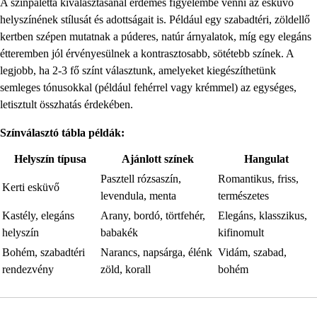
A színpaletta kiválasztásánál érdemes figyelembe venni az esküvő
helyszínének stílusát és adottságait is. Például egy szabadtéri, zöldellő
kertben szépen mutatnak a púderes, natúr árnyalatok, míg egy elegáns
étteremben jól érvényesülnek a kontrasztosabb, sötétebb színek. A
legjobb, ha 2-3 fő színt választunk, amelyeket kiegészíthetünk
semleges tónusokkal (például fehérrel vagy krémmel) az egységes,
letisztult összhatás érdekében.
Színválasztó tábla példák:
Helyszín típusa
Ajánlott színek
Hangulat
Pasztell rózsaszín,
Romantikus, friss,
Kerti esküvő
levendula, menta
természetes
Kastély, elegáns
Arany, bordó, törtfehér,
Elegáns, klasszikus,
helyszín
babakék
kifinomult
Bohém, szabadtéri
Narancs, napsárga, élénk
Vidám, szabad,
rendezvény
zöld, korall
bohém