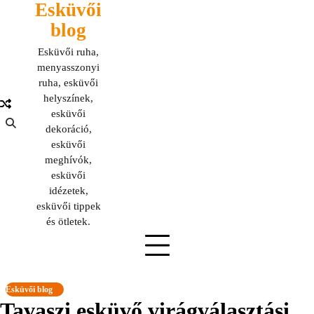
Esküvői
Skip
to
blog
content
Esküvői ruha,
menyasszonyi
ruha, esküvői
helyszínek,
esküvői
dekoráció,
esküvői
meghívók,
esküvői
idézetek,
esküvői tippek
és ötletek.
Esküvői blog
Tavaszi esküvő virágválasztási