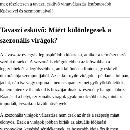
meg részletesen a tavaszi esküvő virágválasztás legfontosabb
lépéseivel és szempontjaival!
Tavaszi esküvő: Miért különlegesek a
szezonális virágok?
A tavasz az év egyik leginspirálóbb időszaka, amikor a természet szó
szerint újraéled. A szezonális virágok ebben az időszakban a
legszebbek és a legfrissebbek, ami különösen fontos egy esküvő
dekorációja szempontjából. Az ekkor nyíló virágok – például a tulipán,
jácint, nárcisz vagy orgona – nem csupán szemet gyönyörködtetőek,
hanem intenzív illatukkal is hozzájárulnak az esemény hangulatához.
Ráadásul a helyi, szezonális virágok gyakran olcsóbbak is, mint az
importált, évszakon kívüli növények.
A szezonális virágok választása nem csak az ár és a szépség miatt
előnyös. Ezek a virágok jobban bírják az aktuális időjárási
viszonyokat, kevésbé sérülékenyek, és hosszabb ideig őrzik meg