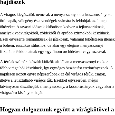
hajdíszek
A virágos kiegészítők nemcsak a menyasszony, de a koszorúslányok,
örömapák, vőlegény és a vendégek számára is feldobják az ünnepi
öltözéket. A tavaszi időszak különösen kedvez a fejkoszorúknak,
amelyek vadvirágokból, zöldekből és apróbb szirmokból készülnek.
Ezek egyszerre romantikusak és játékosak, valamint tökéletesen illenek
a bohém, rusztikus stílushoz, de akár egy elegáns menyasszonyi
frizurát is feldobhatnak egy-egy finom orchideával vagy rózsával.
A férfiak számára készült kitűzők általában a menyasszonyi csokor
főbb virágaiból készülnek, így egységes összhatást eredményeznek. A
hajdíszek között egyre népszerűbbek az élő virágos fésűk, csatok,
illetve a letisztultabb virágos tűk. Ezekkel egyszerűen, mégis
látványosan díszíthetjük a menyasszony, a koszorúslányok vagy akár a
virágszóró kislányok haját.
Hogyan dolgozzunk együtt a virágkötővel a