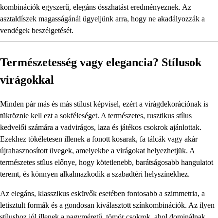
kombinációk egyszerű, elegáns összhatást eredményeznek. Az
asztaldíszek magasságánál ügyeljünk arra, hogy ne akadályozzák a
vendégek beszélgetését.
Természetesség vagy elegancia? Stílusok
virágokkal
Minden pár más és más stílust képvisel, ezért a virágdekorációnak is
tükröznie kell ezt a sokféleséget. A természetes, rusztikus stílus
kedvelői számára a vadvirágos, laza és játékos csokrok ajánlottak.
Ezekhez tökéletesen illenek a fonott kosarak, fa tálcák vagy akár
újrahasznosított üvegek, amelyekbe a virágokat helyezhetjük. A
természetes stílus előnye, hogy kötetlenebb, barátságosabb hangulatot
teremt, és könnyen alkalmazkodik a szabadtéri helyszínekhez.
Az elegáns, klasszikus esküvők esetében fontosabb a szimmetria, a
letisztult formák és a gondosan kiválasztott színkombinációk. Az ilyen
stílushoz jól illenek a nagyméretű, tömör csokrok, ahol dominálnak