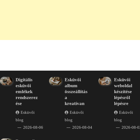
Digitális
Esküvői
Esküvői
esküvői
album
weboldal
emlékek
összeállítás
készítése
rendszerez
a
lépésről
ése
kreatívan
lépésre
Esküvői
Esküvői
Esküvői
blog
blog
blog
2026-08-06
2026-08-04
2026-08-0