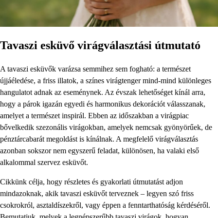
Tavaszi esküvő virágválasztási útmutató
A tavaszi esküvők varázsa semmihez sem fogható: a természet
újjáéledése, a friss illatok, a színes virágtenger mind-mind különleges
hangulatot adnak az eseménynek. Az évszak lehetőséget kínál arra,
hogy a párok igazán egyedi és harmonikus dekorációt válasszanak,
amelyet a természet inspirál. Ebben az időszakban a virágpiac
bővelkedik szezonális virágokban, amelyek nemcsak gyönyörűek, de
pénztárcabarát megoldást is kínálnak. A megfelelő virágválasztás
azonban sokszor nem egyszerű feladat, különösen, ha valaki első
alkalommal szervez esküvőt.
Cikkünk célja, hogy részletes és gyakorlati útmutatást adjon
mindazoknak, akik tavaszi esküvőt terveznek – legyen szó friss
csokrokról, asztaldíszekről, vagy éppen a fenntarthatóság kérdéséről.
Bemutatjuk, melyek a legnépszerűbb tavaszi virágok, hogyan