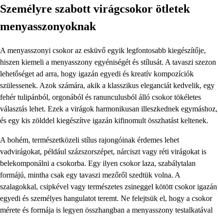
Személyre szabott virágcsokor ötletek
menyasszonyoknak
A menyasszonyi csokor az esküvő egyik legfontosabb kiegészítője,
hiszen kiemeli a menyasszony egyéniségét és stílusát. A tavaszi szezon
lehetőséget ad arra, hogy igazán egyedi és kreatív kompozíciók
szülessenek. Azok számára, akik a klasszikus eleganciát kedvelik, egy
fehér tulipánból, orgonából és ranunculusból álló csokor tökéletes
választás lehet. Ezek a virágok harmonikusan illeszkednek egymáshoz,
és egy kis zölddel kiegészítve igazán kifinomult összhatást keltenek.
A bohém, természetközeli stílus rajongóinak érdemes lehet
vadvirágokat, például százszorszépet, nárciszt vagy réti virágokat is
belekomponálni a csokorba. Egy ilyen csokor laza, szabálytalan
formájú, mintha csak egy tavaszi mezőről szedtük volna. A
szalagokkal, csipkével vagy természetes zsineggel kötött csokor igazán
egyedi és személyes hangulatot teremt. Ne felejtsük el, hogy a csokor
mérete és formája is legyen összhangban a menyasszony testalkatával