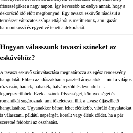
frissességüket a nagy napon. Így kevesebb az esélye annak, hogy a
dekoráció idő előtt megfonnyad. Egy tavaszi esküvőn ráadásul a
természet változatos színpalettájából is meríthetünk, ami igazán
harmonikussá és egyedivé teheti a dekorációt.
Hogyan válasszunk tavaszi színeket az
esküvőhöz?
A tavaszi esküvő színválasztása meghatározza az egész rendezvény
hangulatát. Ebben az időszakban a pasztell árnyalatok – mint a világos
rózsaszín, barack, babakék, halványzöld és levendula – a
legnépszerűbbek. Ezek a színek frissességet, könnyedséget és
romantikát sugároznak, ami tökéletesen illik a tavasz újjászülető
hangulatához. Ugyanakkor bátran lehet élénkebb, vibráló árnyalatokat
is választani, például napsárgát, korallt vagy élénk zöldet, ha a pár
szeretné feldobni az összhatást.