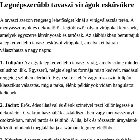
Legnépszerűbb tavaszi virágok esküvőkre
A tavaszi szezon rengeteg lehetőséget kínál a virágválasztás terén. A
menyasszonyok és dekoratőrök legtöbbször olyan virágokat keresnek,
amelyek egyszerre látványosak és tartósak. Az alábbiakban bemutatjuk
a legkedveltebb tavaszi esküvői virágokat, amelyeket bátran
választhatsz a nagy napra:
1. Tulipán:
Az egyik legkedveltebb tavaszi virág, amely szinte minden
stílushoz illik. Egyszerű, mégis elegáns formája miatt kedvelt, ráadásul
rengeteg színben elérhető. Egy csokor fehér vagy rózsaszín tulipán
klasszikus választás, míg a tarka, élénk példányok vidám hangulatot
keltenek.
2. Jácint:
Erős, édes illatával és élénk színeivel teszi különlegessé a
dekorációt. Gyakran használják asztaldíszekben vagy menyasszonyi
csokrokban, mivel tartós és feltűnő. A lila, kék és rózsaszín árnyalatok
között mindenki megtalálhatja a számára legmegfelelőbbet.