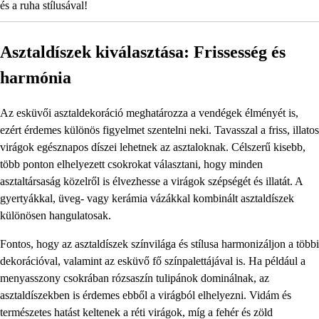
és a ruha stílusával!
Asztaldíszek kiválasztása: Frissesség és
harmónia
Az esküvői asztaldekoráció meghatározza a vendégek élményét is,
ezért érdemes különös figyelmet szentelni neki. Tavasszal a friss, illatos
virágok egésznapos díszei lehetnek az asztaloknak. Célszerű kisebb,
több ponton elhelyezett csokrokat választani, hogy minden
asztaltársaság közelről is élvezhesse a virágok szépségét és illatát. A
gyertyákkal, üveg- vagy kerámia vázákkal kombinált asztaldíszek
különösen hangulatosak.
Fontos, hogy az asztaldíszek színvilága és stílusa harmonizáljon a többi
dekorációval, valamint az esküvő fő színpalettájával is. Ha például a
menyasszony csokrában rózsaszín tulipánok dominálnak, az
asztaldíszekben is érdemes ebből a virágból elhelyezni. Vidám és
természetes hatást keltenek a réti virágok, míg a fehér és zöld