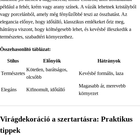
például a fehér, krém vagy arany színek. A vázák lehetnek kristályból
vagy porcelánból, amely még fényűzőbbé teszi az összhatást. Az
elegancia előnye, hogy időtálló, klasszikus emlékeket őriz meg,
hátránya viszont, hogy költségesebb lehet, és kevésbé illeszkedik a
természetes, szabadtéri környezethez.
Összehasonlító táblázat:
Stílus
Előnyök
Hátrányok
Kötetlen, barátságos,
Természetes
Kevésbé formális, laza
olcsóbb
Magasabb ár, merevebb
Elegáns
Kifinomult, időtálló
környezet
Virágdekoráció a szertartásra: Praktikus
tippek