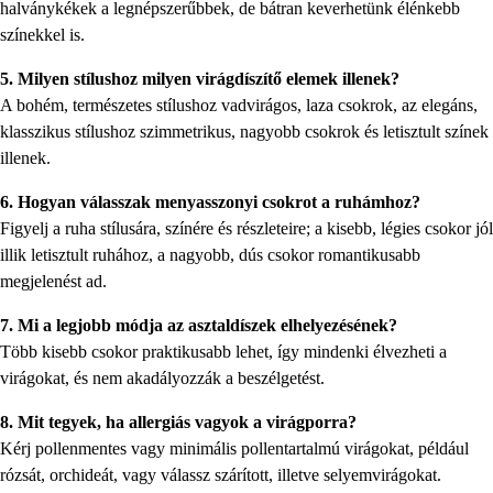
halványkékek a legnépszerűbbek, de bátran keverhetünk élénkebb
színekkel is.
5. Milyen stílushoz milyen virágdíszítő elemek illenek?
A bohém, természetes stílushoz vadvirágos, laza csokrok, az elegáns,
klasszikus stílushoz szimmetrikus, nagyobb csokrok és letisztult színek
illenek.
6. Hogyan válasszak menyasszonyi csokrot a ruhámhoz?
Figyelj a ruha stílusára, színére és részleteire; a kisebb, légies csokor jól
illik letisztult ruhához, a nagyobb, dús csokor romantikusabb
megjelenést ad.
7. Mi a legjobb módja az asztaldíszek elhelyezésének?
Több kisebb csokor praktikusabb lehet, így mindenki élvezheti a
virágokat, és nem akadályozzák a beszélgetést.
8. Mit tegyek, ha allergiás vagyok a virágporra?
Kérj pollenmentes vagy minimális pollentartalmú virágokat, például
rózsát, orchideát, vagy válassz szárított, illetve selyemvirágokat.