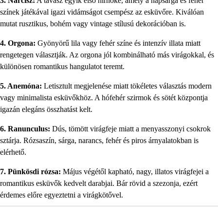
3. Nárcisz:
A tavasz egyik első hírnöke, amely a napsárga és fehér
színek játékával igazi vidámságot csempész az esküvőre. Kiválóan
mutat rusztikus, bohém vagy vintage stílusú dekorációban is.
4. Orgona:
Gyönyörű lila vagy fehér színe és intenzív illata miatt
rengetegen választják. Az orgona jól kombinálható más virágokkal, és
különösen romantikus hangulatot teremt.
5. Anemóna:
Letisztult megjelenése miatt tökéletes választás modern
vagy minimalista esküvőkhöz. A hófehér szirmok és sötét központja
igazán elegáns összhatást kelt.
6. Ranunculus:
Dús, tömött virágfeje miatt a menyasszonyi csokrok
sztárja. Rózsaszín, sárga, narancs, fehér és piros árnyalatokban is
elérhető.
7. Pünkösdi rózsa:
Május végétől kapható, nagy, illatos virágfejei a
romantikus esküvők kedvelt darabjai. Bár rövid a szezonja, ezért
érdemes előre egyeztetni a virágkötővel.