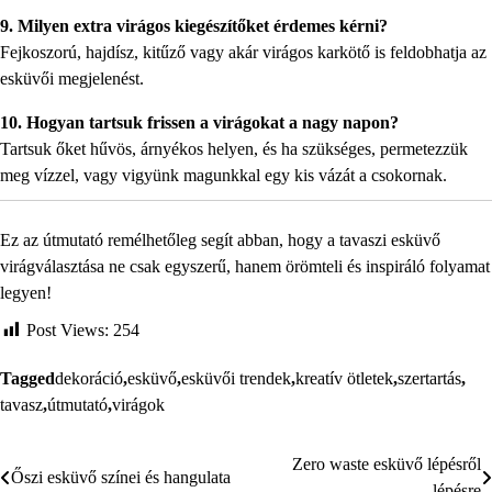
9. Milyen extra virágos kiegészítőket érdemes kérni?
Fejkoszorú, hajdísz, kitűző vagy akár virágos karkötő is feldobhatja az
esküvői megjelenést.
10. Hogyan tartsuk frissen a virágokat a nagy napon?
Tartsuk őket hűvös, árnyékos helyen, és ha szükséges, permetezzük
meg vízzel, vagy vigyünk magunkkal egy kis vázát a csokornak.
Ez az útmutató remélhetőleg segít abban, hogy a tavaszi esküvő
virágválasztása ne csak egyszerű, hanem örömteli és inspiráló folyamat
legyen!
Post Views:
254
Tagged
dekoráció
,
esküvő
,
esküvői trendek
,
kreatív ötletek
,
szertartás
,
tavasz
,
útmutató
,
virágok
Zero waste esküvő lépésről
Bejegyzés
Őszi esküvő színei és hangulata
lépésre