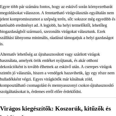
Egyre több pár számára fontos, hogy az esküvő során környezetbarát
megoldásokat válasszon. A fenntartható virágválasztás egyáltalán nem
jelent kompromisszumot a szépség terén, sőt: sokszor még egyedibb és
tartósabb eredményt ad. A legjobb, ha helyi termelőktől, lehetőleg
biogazdaságból származó, szezonális virágokat választunk. Ezek
szállítási lábnyoma minimális, ráadásul támogatjuk a helyi gazdaságot
is.
Alternatív lehetőség az újrahasznosított vagy szárított virágok
használata, amelyek örök emléket nyújtanak, és akár otthoni
dekorációként is tovább élhetnek az esküvő után. A cserepes virágok
szintén jó választás, hiszen a vendégek hazavihetik, így egy része nem
hulladékként végzi. Egyes virágkötők már kínálnak zöld,
komposztálható csomagolást és mennyasszonyi csokor-újrahasznosító
szolgáltatásokat is, érdemes erről előre érdeklődni.
Virágos kiegészítők: Koszorúk, kitűzők és