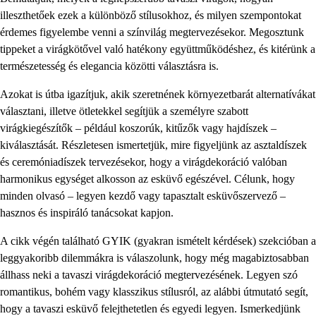
illeszthetőek ezek a különböző stílusokhoz, és milyen szempontokat
érdemes figyelembe venni a színvilág megtervezésekor. Megosztunk
tippeket a virágkötővel való hatékony együttműködéshez, és kitérünk a
természetesség és elegancia közötti választásra is.
Azokat is útba igazítjuk, akik szeretnének környezetbarát alternatívákat
választani, illetve ötletekkel segítjük a személyre szabott
virágkiegészítők – például koszorúk, kitűzők vagy hajdíszek –
kiválasztását. Részletesen ismertetjük, mire figyeljünk az asztaldíszek
és ceremóniadíszek tervezésekor, hogy a virágdekoráció valóban
harmonikus egységet alkosson az esküvő egészével. Célunk, hogy
minden olvasó – legyen kezdő vagy tapasztalt esküvőszervező –
hasznos és inspiráló tanácsokat kapjon.
A cikk végén található GYIK (gyakran ismételt kérdések) szekcióban a
leggyakoribb dilemmákra is válaszolunk, hogy még magabiztosabban
állhass neki a tavaszi virágdekoráció megtervezésének. Legyen szó
romantikus, bohém vagy klasszikus stílusról, az alábbi útmutató segít,
hogy a tavaszi esküvő felejthetetlen és egyedi legyen. Ismerkedjünk