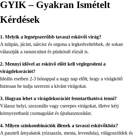
GYIK – Gyakran Ismételt
Kérdések
1. Melyik a legnépszerűbb tavaszi esküvői virág?
A tulipán, jácint, nárcisz és orgona a legkedveltebbek, de sokan
választják a ranunculust és pünkösdi rózsát is.
2. Mennyi idővel az esküvő előtt kell véglegesíteni a
virágdekorációt?
Ideális esetben 2-3 hónappal a nagy nap előtt, hogy a virágkötő
biztosan be tudja szerezni a kívánt virágokat.
3. Hogyan lehet a virágdekorációt fenntarthatóvá tenni?
Válassz helyi, szezonális vagy cserepes virágokat, illetve kérj
környezetbarát csomagolást és újrahasznosítást.
4. Milyen színkombinációk illenek a tavaszi esküvőkhöz?
A pasztell árnyalatok (rózsaszín, menta, levendula), világoszöldek és