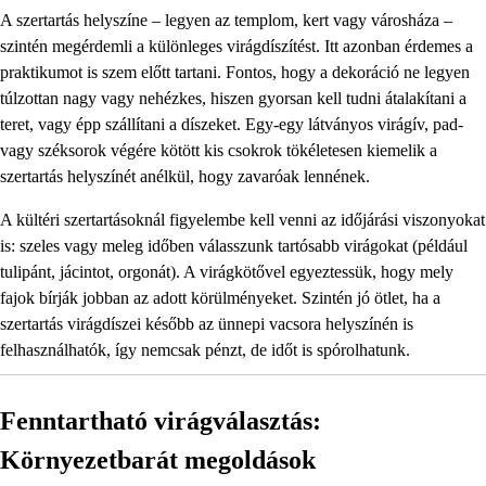
A szertartás helyszíne – legyen az templom, kert vagy városháza –
szintén megérdemli a különleges virágdíszítést. Itt azonban érdemes a
praktikumot is szem előtt tartani. Fontos, hogy a dekoráció ne legyen
túlzottan nagy vagy nehézkes, hiszen gyorsan kell tudni átalakítani a
teret, vagy épp szállítani a díszeket. Egy-egy látványos virágív, pad-
vagy széksorok végére kötött kis csokrok tökéletesen kiemelik a
szertartás helyszínét anélkül, hogy zavaróak lennének.
A kültéri szertartásoknál figyelembe kell venni az időjárási viszonyokat
is: szeles vagy meleg időben válasszunk tartósabb virágokat (például
tulipánt, jácintot, orgonát). A virágkötővel egyeztessük, hogy mely
fajok bírják jobban az adott körülményeket. Szintén jó ötlet, ha a
szertartás virágdíszei később az ünnepi vacsora helyszínén is
felhasználhatók, így nemcsak pénzt, de időt is spórolhatunk.
Fenntartható virágválasztás:
Környezetbarát megoldások