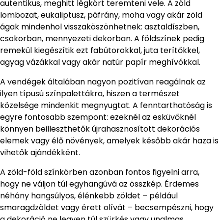
autentikus, meghitt légkört teremteni vele. A zöld
lombozat, eukaliptusz, páfrány, moha vagy akár zöld
ágak mindenhol visszaköszönhetnek: asztaldíszben,
csokorban, mennyezeti dekorban. A földszínek pedig
remekül kiegészítik ezt fabútorokkal, juta terítőkkel,
agyag vázákkal vagy akár natúr papír meghívókkal.
A vendégek általában nagyon pozitívan reagálnak az
ilyen típusú színpalettákra, hiszen a természet
közelsége mindenkit megnyugtat. A fenntarthatóság is
egyre fontosabb szempont: ezeknél az esküvőknél
könnyen beilleszthetők újrahasznosított dekorációs
elemek vagy élő növények, amelyek később akár haza is
vihetők ajándékként.
A zöld-föld színkörben azonban fontos figyelni arra,
hogy ne váljon túl egyhangúvá az összkép. Érdemes
néhány hangsúlyos, élénkebb zöldet – például
smaragdzöldet vagy érett olívát – becsempészni, hogy
a dekoráció ne legyen túl szürkés vagy unalmas.