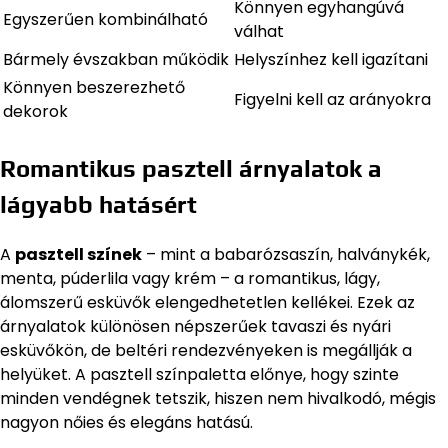
Könnyen egyhangúvá
Egyszerűen kombinálható
válhat
Bármely évszakban működik
Helyszínhez kell igazítani
Könnyen beszerezhető
Figyelni kell az arányokra
dekorok
Romantikus pasztell árnyalatok a
lágyabb hatásért
A
pasztell színek
– mint a babarózsaszín, halványkék,
menta, púderlila vagy krém – a romantikus, lágy,
álomszerű esküvők elengedhetetlen kellékei. Ezek az
árnyalatok különösen népszerűek tavaszi és nyári
esküvőkön, de beltéri rendezvényeken is megállják a
helyüket. A pasztell színpaletta előnye, hogy szinte
minden vendégnek tetszik, hiszen nem hivalkodó, mégis
nagyon nőies és elegáns hatású.