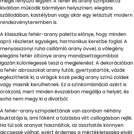
mégis fényűző legyen. A fehér és arany színpaletta
kiválóan működik bármilyen helyszínen: elegáns
szállodában, kastélyban vagy akár egy letisztult modern
rendezvényteremben is.
A klasszikus fehér-arany paletta előnye, hogy minden
apró részletet egységes, harmonikus keretbe foglal. A
menyasszonyi ruha csillámló arany övvel, a vőlegény
elegáns fehér öltönye arany mandzsettagombbal
igazán különlegessé teszi a megjelenést. A dekorációban
a fehér abroszokat arany futók, gyertyatartók, vázák
egészíthetik ki, a virágok közé pedig arany színű zöldek
vagy masnik kerülhetnek. Ez a színkombináció azért is
örökzöld, mert minden évszakban megállja a helyét, és
soha nem megy ki a divatból.
A fehér-arany színpalettának van azonban néhány
buktatója is, ami főként a túlzásba vitt csillogásban rejlik.
Ha túl sok aranyat használtok, az összhatás könnyen
giccsessé válhat, ezért érdemes a mértékletesség elvét