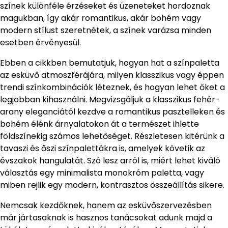
színek különféle érzéseket és üzeneteket hordoznak
magukban, így akár romantikus, akár bohém vagy
modern stílust szeretnétek, a színek varázsa minden
esetben érvényesül.
Ebben a cikkben bemutatjuk, hogyan hat a színpaletta
az esküvő atmoszférájára, milyen klasszikus vagy éppen
trendi színkombinációk léteznek, és hogyan lehet őket a
legjobban kihasználni. Megvizsgáljuk a klasszikus fehér-
arany eleganciától kezdve a romantikus pasztelleken és
bohém élénk árnyalatokon át a természet ihlette
földszínekig számos lehetőséget. Részletesen kitérünk a
tavaszi és őszi színpalettákra is, amelyek követik az
évszakok hangulatát. Szó lesz arról is, miért lehet kiváló
választás egy minimalista monokróm paletta, vagy
miben rejlik egy modern, kontrasztos összeállítás sikere.
Nemcsak kezdőknek, hanem az esküvőszervezésben
már jártasaknak is hasznos tanácsokat adunk majd a