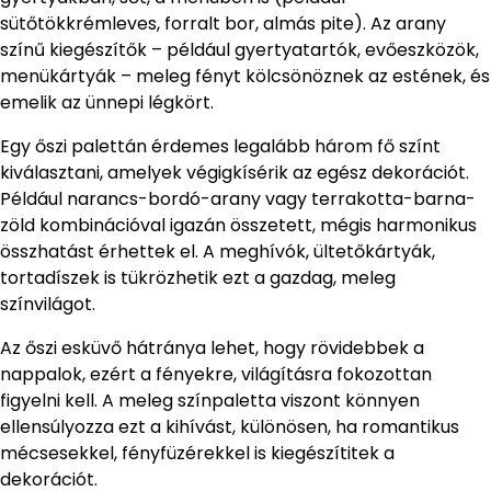
sütőtökkrémleves, forralt bor, almás pite). Az arany
színű kiegészítők – például gyertyatartók, evőeszközök,
menükártyák – meleg fényt kölcsönöznek az estének, és
emelik az ünnepi légkört.
Egy őszi palettán érdemes legalább három fő színt
kiválasztani, amelyek végigkísérik az egész dekorációt.
Például narancs-bordó-arany vagy terrakotta-barna-
zöld kombinációval igazán összetett, mégis harmonikus
összhatást érhettek el. A meghívók, ültetőkártyák,
tortadíszek is tükrözhetik ezt a gazdag, meleg
színvilágot.
Az őszi esküvő hátránya lehet, hogy rövidebbek a
nappalok, ezért a fényekre, világításra fokozottan
figyelni kell. A meleg színpaletta viszont könnyen
ellensúlyozza ezt a kihívást, különösen, ha romantikus
mécsesekkel, fényfüzérekkel is kiegészítitek a
dekorációt.