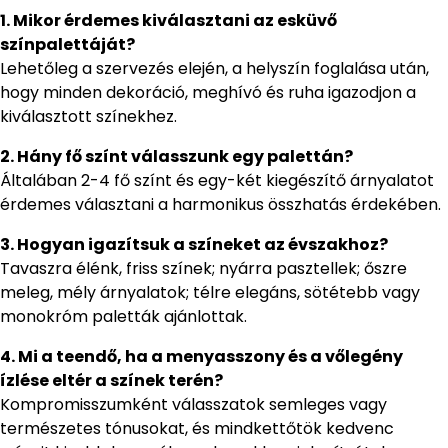
1. Mikor érdemes kiválasztani az esküvő
színpalettáját?
Lehetőleg a szervezés elején, a helyszín foglalása után,
hogy minden dekoráció, meghívó és ruha igazodjon a
kiválasztott színekhez.
2. Hány fő színt válasszunk egy palettán?
Általában 2-4 fő színt és egy-két kiegészítő árnyalatot
érdemes választani a harmonikus összhatás érdekében.
3. Hogyan igazítsuk a színeket az évszakhoz?
Tavaszra élénk, friss színek; nyárra pasztellek; őszre
meleg, mély árnyalatok; télre elegáns, sötétebb vagy
monokróm paletták ajánlottak.
4. Mi a teendő, ha a menyasszony és a vőlegény
ízlése eltér a színek terén?
Kompromisszumként válasszatok semleges vagy
természetes tónusokat, és mindkettőtök kedvenc