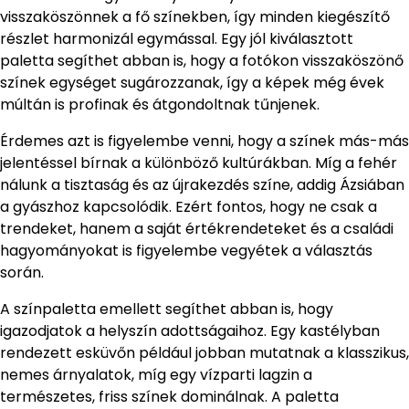
visszaköszönnek a fő színekben, így minden kiegészítő
részlet harmonizál egymással. Egy jól kiválasztott
paletta segíthet abban is, hogy a fotókon visszaköszönő
színek egységet sugározzanak, így a képek még évek
múltán is profinak és átgondoltnak tűnjenek.
Érdemes azt is figyelembe venni, hogy a színek más-más
jelentéssel bírnak a különböző kultúrákban. Míg a fehér
nálunk a tisztaság és az újrakezdés színe, addig Ázsiában
a gyászhoz kapcsolódik. Ezért fontos, hogy ne csak a
trendeket, hanem a saját értékrendeteket és a családi
hagyományokat is figyelembe vegyétek a választás
során.
A színpaletta emellett segíthet abban is, hogy
igazodjatok a helyszín adottságaihoz. Egy kastélyban
rendezett esküvőn például jobban mutatnak a klasszikus,
nemes árnyalatok, míg egy vízparti lagzin a
természetes, friss színek dominálnak. A paletta