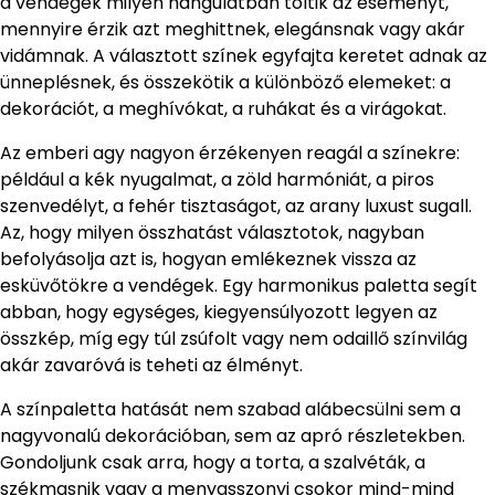
a vendégek milyen hangulatban töltik az eseményt,
mennyire érzik azt meghittnek, elegánsnak vagy akár
vidámnak. A választott színek egyfajta keretet adnak az
ünneplésnek, és összekötik a különböző elemeket: a
dekorációt, a meghívókat, a ruhákat és a virágokat.
Az emberi agy nagyon érzékenyen reagál a színekre:
például a kék nyugalmat, a zöld harmóniát, a piros
szenvedélyt, a fehér tisztaságot, az arany luxust sugall.
Az, hogy milyen összhatást választotok, nagyban
befolyásolja azt is, hogyan emlékeznek vissza az
esküvőtökre a vendégek. Egy harmonikus paletta segít
abban, hogy egységes, kiegyensúlyozott legyen az
összkép, míg egy túl zsúfolt vagy nem odaillő színvilág
akár zavaróvá is teheti az élményt.
A színpaletta hatását nem szabad alábecsülni sem a
nagyvonalú dekorációban, sem az apró részletekben.
Gondoljunk csak arra, hogy a torta, a szalvéták, a
székmasnik vagy a menyasszonyi csokor mind-mind