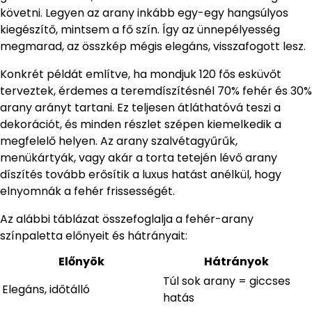
követni. Legyen az arany inkább egy-egy hangsúlyos
kiegészítő, mintsem a fő szín. Így az ünnepélyesség
megmarad, az összkép mégis elegáns, visszafogott lesz.
Konkrét példát említve, ha mondjuk 120 fős esküvőt
terveztek, érdemes a teremdíszítésnél 70% fehér és 30%
arany arányt tartani. Ez teljesen átláthatóvá teszi a
dekorációt, és minden részlet szépen kiemelkedik a
megfelelő helyen. Az arany szalvétagyűrűk,
menükártyák, vagy akár a torta tetején lévő arany
díszítés tovább erősítik a luxus hatást anélkül, hogy
elnyomnák a fehér frissességét.
Az alábbi táblázat összefoglalja a fehér-arany
színpaletta előnyeit és hátrányait:
Előnyök
Hátrányok
Túl sok arany = giccses
Elegáns, időtálló
hatás