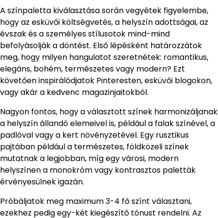
A színpaletta kiválasztása során vegyétek figyelembe,
hogy az esküvői költségvetés, a helyszín adottságai, az
évszak és a személyes stílusotok mind-mind
befolyásolják a döntést. Első lépésként határozzátok
meg, hogy milyen hangulatot szeretnétek: romantikus,
elegáns, bohém, természetes vagy modern? Ezt
követően inspirálódjatok Pinteresten, esküvői blogokon,
vagy akár a kedvenc magazinjaitokból.
Nagyon fontos, hogy a választott színek harmonizáljanak
a helyszín állandó elemeivel is, például a falak színével, a
padlóval vagy a kert növényzetével. Egy rusztikus
pajtában például a természetes, földközeli színek
mutatnak a legjobban, míg egy városi, modern
helyszínen a monokróm vagy kontrasztos paletták
érvényesülnek igazán.
Próbáljatok meg maximum 3-4 fő színt választani,
ezekhez pedig egy-két kiegészítő tónust rendelni. Az