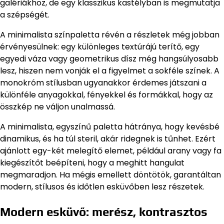
galériákhoz, de egy klasszikus kastélyban is megmutatja
a szépségét.
A minimalista színpaletta révén a részletek még jobban
érvényesülnek: egy különleges textúrájú terítő, egy
egyedi váza vagy geometrikus dísz még hangsúlyosabb
lesz, hiszen nem vonják el a figyelmet a sokféle színek. A
monokróm stílusban ugyanakkor érdemes játszani a
különféle anyagokkal, fényekkel és formákkal, hogy az
összkép ne váljon unalmassá.
A minimalista, egyszínű paletta hátránya, hogy kevésbé
dinamikus, és ha túl steril, akár ridegnek is tűnhet. Ezért
ajánlott egy-két melegítő elemet, például arany vagy fa
kiegészítőt beépíteni, hogy a meghitt hangulat
megmaradjon. Ha mégis emellett döntötök, garantáltan
modern, stílusos és időtlen esküvőben lesz részetek.
Modern esküvő: merész, kontrasztos