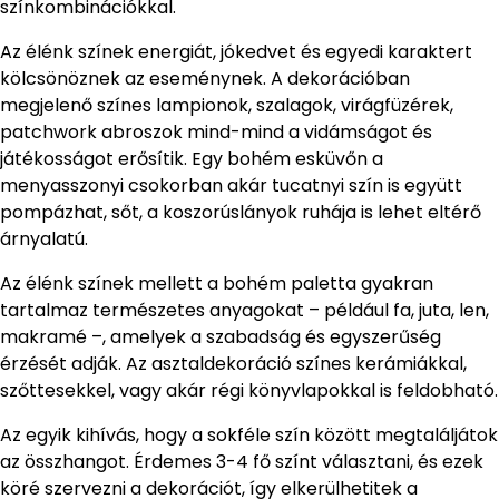
színkombinációkkal.
Az élénk színek energiát, jókedvet és egyedi karaktert
kölcsönöznek az eseménynek. A dekorációban
megjelenő színes lampionok, szalagok, virágfüzérek,
patchwork abroszok mind-mind a vidámságot és
játékosságot erősítik. Egy bohém esküvőn a
menyasszonyi csokorban akár tucatnyi szín is együtt
pompázhat, sőt, a koszorúslányok ruhája is lehet eltérő
árnyalatú.
Az élénk színek mellett a bohém paletta gyakran
tartalmaz természetes anyagokat – például fa, juta, len,
makramé –, amelyek a szabadság és egyszerűség
érzését adják. Az asztaldekoráció színes kerámiákkal,
szőttesekkel, vagy akár régi könyvlapokkal is feldobható.
Az egyik kihívás, hogy a sokféle szín között megtaláljátok
az összhangot. Érdemes 3-4 fő színt választani, és ezek
köré szervezni a dekorációt, így elkerülhetitek a