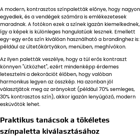
A modern, kontrasztos színpaletták előnye, hogy nagyon
egyediek, és a vendégek számára is emlékezetesek
maradnak. A fotókon ezek a színek igazán kiemelkednek,
így a képek is különleges hangulatúak lesznek. Emellett
egy-egy erős szín kiválóan használható a brandinghez is:
például az ültetőkártyákon, menüben, meghívókon.
Az ilyen paletták veszélye, hogy a túl erős kontraszt
könnyen "ütközhet", ezért mindenképp érdemes
letesztelni a dekorációt élőben, hogy valóban
harmonikus legyen az összkép. Ha azonban jól
választjátok meg az arányokat (például 70% semleges,
30% kontrasztos szín), akkor igazán lenyűgöző, modern
esküvőtök lehet.
Praktikus tanácsok a tökéletes
színpaletta kiválasztásához