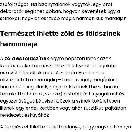
zsúfoltságot. Ha bizonytalanok vagytok, egy profi
dekoratőr segíthet abban, hogyan keverjétek úgy a
színeket, hogy az összkép mégis harmonikus maradjon.
Természet ihlette zöld és földszínek
harmóniája
A
zöld és földszínek
egyre népszerűbbek azok
körében, akik természetközeli, letisztult hangulatú
esküvőt álmodtak meg. A zöld árnyalatai – az
olívazöldtől a smaragdig – frissességet, megújulást,
harmóniát sugallnak, míg a földszínek (bézs, barna,
terrakotta, homok, szürke) a stabilitást, nyugalmat és
egyszerűséget képviselik. Ezek a színek tökéletesen
illenek egy erdei, kertben vagy akár rusztikus pajtában
rendezett esküvőhöz.
A természet ihlette paletta előnye, hogy nagyon könnyű