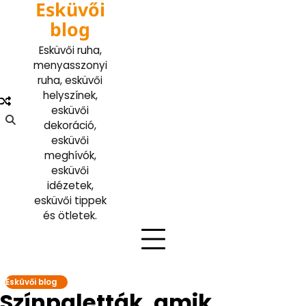
Esküvői
Skip
to
blog
content
Esküvői ruha,
menyasszonyi
ruha, esküvői
helyszínek,
esküvői
dekoráció,
esküvői
meghívók,
esküvői
idézetek,
esküvői tippek
és ötletek.
Esküvői blog
Színpaletták, amik