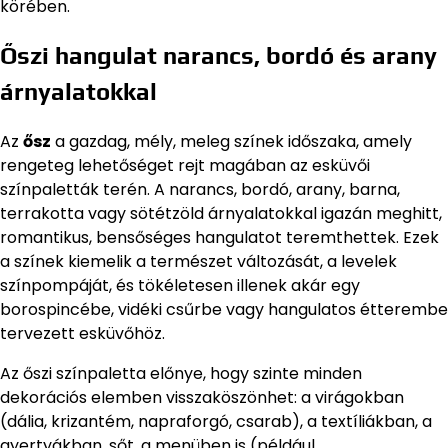
körében.
Őszi hangulat narancs, bordó és arany
árnyalatokkal
Az
ősz
a gazdag, mély, meleg színek időszaka, amely
rengeteg lehetőséget rejt magában az esküvői
színpaletták terén. A narancs, bordó, arany, barna,
terrakotta vagy sötétzöld árnyalatokkal igazán meghitt,
romantikus, bensőséges hangulatot teremthettek. Ezek
a színek kiemelik a természet változását, a levelek
színpompáját, és tökéletesen illenek akár egy
borospincébe, vidéki csűrbe vagy hangulatos étterembe
tervezett esküvőhöz.
Az őszi színpaletta előnye, hogy szinte minden
dekorációs elemben visszaköszönhet: a virágokban
(dália, krizantém, napraforgó, csarab), a textíliákban, a
gyertyákban, sőt, a menüben is (például