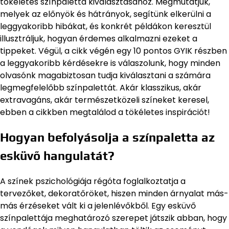
tökéletes színpaletta kiválasztásához. Megmutatjuk,
melyek az előnyök és hátrányok, segítünk elkerülni a
leggyakoribb hibákat, és konkrét példákon keresztül
illusztráljuk, hogyan érdemes alkalmazni ezeket a
tippeket. Végül, a cikk végén egy 10 pontos GYIK részben
a leggyakoribb kérdésekre is válaszolunk, hogy minden
olvasónk magabiztosan tudja kiválasztani a számára
legmegfelelőbb színpalettát. Akár klasszikus, akár
extravagáns, akár természetközeli színeket keresel,
ebben a cikkben megtalálod a tökéletes inspirációt!
Hogyan befolyásolja a színpaletta az
esküvő hangulatát?
A színek pszichológiája régóta foglalkoztatja a
tervezőket, dekoratőröket, hiszen minden árnyalat más-
más érzéseket vált ki a jelenlévőkből. Egy esküvő
színpalettája meghatározó szerepet játszik abban, hogy