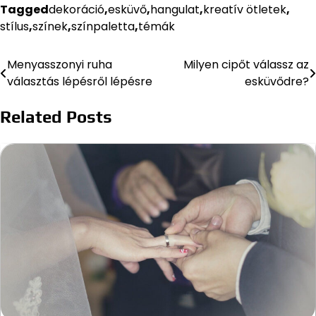
Tagged
dekoráció
,
esküvő
,
hangulat
,
kreatív ötletek
,
stílus
,
színek
,
színpaletta
,
témák
Menyasszonyi ruha
Milyen cipőt válassz az
Bejegyzés
választás lépésről lépésre
esküvődre?
navigáció
Related Posts