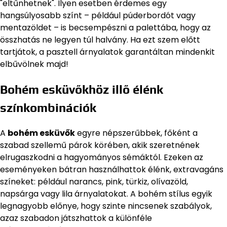
"eltűnhetnek". Ilyen esetben érdemes egy
hangsúlyosabb színt – például púderbordót vagy
mentazöldet – is becsempészni a palettába, hogy az
összhatás ne legyen túl halvány. Ha ezt szem előtt
tartjátok, a pasztell árnyalatok garantáltan mindenkit
elbűvölnek majd!
Bohém esküvőkhöz illő élénk
színkombinációk
A
bohém esküvők
egyre népszerűbbek, főként a
szabad szellemű párok körében, akik szeretnének
elrugaszkodni a hagyományos sémáktól. Ezeken az
eseményeken bátran használhattok élénk, extravagáns
színeket: például narancs, pink, türkiz, olívazöld,
napsárga vagy lila árnyalatokat. A bohém stílus egyik
legnagyobb előnye, hogy szinte nincsenek szabályok,
azaz szabadon játszhattok a különféle