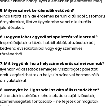
színeit kisebb hangsúlyos elemekben jelenítsétek meg.
5. Milyen színek kerülendők esküvőn?
Nincs tiltott szín, de érdemes kerülni a túl sötét, szomorú
árnyalatokat, illetve figyelembe venni a kulturális
jelentéseket.
6. Hogyan lehet egyedi színpalettát választani?
Inspirálódjatok a közös hobbitokból, utazásotokból,
kedvenc évszakotokból vagy egy személyes
történetből.
7. Mit tegyünk, ha a helyszínnek erős színei vannak?
Ilyenkor válasszatok semleges, visszafogott palettát,
amit kiegészíthettek a helyszín színeivel harmonizáló
árnyalatokkal.
8. Mennyire kell igazodni az aktuális trendekhez?
A trendek inspirálóak lehetnek, de a saját ízlésetek,
személyiségetek fontosabb – ne féljetek önmagatok