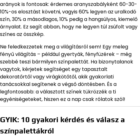
arányok is fontosak: érdemes aranyszabályként 60-30-
10%-os elosztást követni, vagyis 60% legyen az uralkodó
szín, 30% a másodlagos, 10% pedig a hangsúlyos, kiemelő
árnyalat. Ez segít abban, hogy ne legyen túl zsúfolt vagy
színes az összkép.
Ne feledkezzetek meg a világításról sem! Egy meleg
fényű világítás – például gyertyák, fényfüzérek – még
szebbé teszi bármilyen színpalettát. Ha bizonytalanok
vagytok, kérjetek segítséget egy tapasztalt
dekoratőrtől vagy virágkötőtől, akik gyakorlati
tanácsokkal segítenek a végső döntésben. És a
legfontosabb: a választott színek tükrözzék a ti
egyéniségeteket, hiszen ez a nap csak rólatok szól!
GYIK: 10 gyakori kérdés és válasz a
színpalettákról