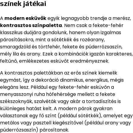
színek játékai
A
modern esküvők
egyik legnagyobb trendje a merész,
kontrasztos színpaletta
. Nem csak a fekete-fehér
klasszikus duójára gondolunk, hanem olyan izgalmas
párosításokra, mint a sötétkék és rozéarany,
smaragdzöld és törtfehér, fekete és púderrózsaszín,
mély lila és arany. Ezek a kombinációk igazán karakteres,
feltűnő, emlékezetes esküvőt eredményeznek.
A kontrasztos palettákban az erős színek kiemelik
egymást, így a dekoráció dinamikus, energikus, mégis
elegáns lesz. Például egy fekete-fehér esküvőn a
menyasszonyi ruha hófehérsége mellett a fekete
székszoknyák, szalvéták vagy akár a tortadíszítés is
különleges hatást kelt. A modern párok gyakran
választanak egy fő színt (például sötétkék), amelyet egy
metálos vagy pasztell kiegészítővel (például arany vagy
púderrózsaszín) párosítanak.