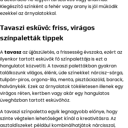
Kiegészítő színként a fehér vagy arany is jól működik
ezekkel az árnyalatokkal.
Tavaszi esküvő: friss, virágos
színpaletták tippek
A
tavasz
az újjászületés, a frissesség évszaka, ezért az
ilyenkor tartott esküvők fő színpalettája is ezt a
hangulatot közvetíti. A tavaszi palettákban gyakran
találkozunk világos, élénk, üde színekkel: nárcisz-sárga,
tulipán-piros, orgona-lila, menta, pisztáciazöld, barack,
halványkék. Ezek az árnyalatok tökéletesen illenek egy
virágos réten, kertben vagy akár egy hangulatos
üvegházban tartott esküvőhöz.
A tavaszi színpaletta egyik legnagyobb előnye, hogy
szinte végtelen lehetőséget kínál a kreativitásra. Az
asztaldíszeket például kombinálhatjátok nárcisszal,