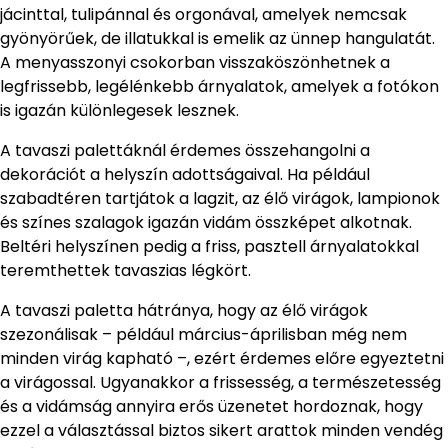
jácinttal, tulipánnal és orgonával, amelyek nemcsak
gyönyörűek, de illatukkal is emelik az ünnep hangulatát.
A menyasszonyi csokorban visszaköszönhetnek a
legfrissebb, legélénkebb árnyalatok, amelyek a fotókon
is igazán különlegesek lesznek.
A tavaszi palettáknál érdemes összehangolni a
dekorációt a helyszín adottságaival. Ha például
szabadtéren tartjátok a lagzit, az élő virágok, lampionok
és színes szalagok igazán vidám összképet alkotnak.
Beltéri helyszínen pedig a friss, pasztell árnyalatokkal
teremthettek tavaszias légkört.
A tavaszi paletta hátránya, hogy az élő virágok
szezonálisak – például március-áprilisban még nem
minden virág kapható –, ezért érdemes előre egyeztetni
a virágossal. Ugyanakkor a frissesség, a természetesség
és a vidámság annyira erős üzenetet hordoznak, hogy
ezzel a választással biztos sikert arattok minden vendég