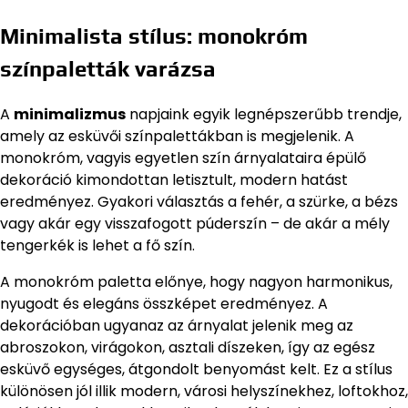
Minimalista stílus: monokróm
színpaletták varázsa
A
minimalizmus
napjaink egyik legnépszerűbb trendje,
amely az esküvői színpalettákban is megjelenik. A
monokróm, vagyis egyetlen szín árnyalataira épülő
dekoráció kimondottan letisztult, modern hatást
eredményez. Gyakori választás a fehér, a szürke, a bézs
vagy akár egy visszafogott púderszín – de akár a mély
tengerkék is lehet a fő szín.
A monokróm paletta előnye, hogy nagyon harmonikus,
nyugodt és elegáns összképet eredményez. A
dekorációban ugyanaz az árnyalat jelenik meg az
abroszokon, virágokon, asztali díszeken, így az egész
esküvő egységes, átgondolt benyomást kelt. Ez a stílus
különösen jól illik modern, városi helyszínekhez, loftokhoz,