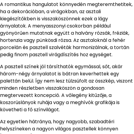
A romantikus hangulatot könnyedén megteremthetitek,
ha a dekorációban, a virágokban, az asztali
kiegészítőkben is visszaköszönnek ezek a lágy
árnyalatok. A menyasszonyi csokorban például
gyönyörűen mutatnak együtt a halvány rózsák, fréziák,
hortenzia vagy pünkösdi rózsa. Az asztaloknál a fehér
porcelán és pasztell szalvéták harmonizálnak, a tortán
pedig finom pasztell virágdíszítés hoz egységet.
A pasztell színek jól társíthatók egymással, sőt, akár
három-négy árnyalatot is bátran keverhettek egy
palettán belül. Így nem lesz túlzsúfolt az összkép, viszont
minden részletben visszaköszön a gondosan
megtervezett koncepció. A vőlegény kitűzője, a
koszorúslányok ruhája vagy a meghívók grafikája is
követheti a fő színvilágot.
Az egyetlen hátránya, hogy nagyobb, szabadtéri
helyszíneken a nagyon világos pasztellek könnyen