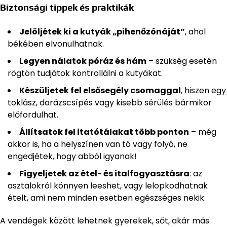
Biztonsági tippek és praktikák
Jelöljétek ki a kutyák „pihenőzónáját”
, ahol
békében elvonulhatnak.
Legyen nálatok póráz és hám
– szükség esetén
rögtön tudjátok kontrollálni a kutyákat.
Készüljetek fel elsősegély csomaggal
, hiszen egy
toklász, darázscsípés vagy kisebb sérülés bármikor
előfordulhat.
Állítsatok fel itatótálakat több ponton
– még
akkor is, ha a helyszínen van tó vagy folyó, ne
engedjétek, hogy abból igyanak!
Figyeljetek az étel- és italfogyasztásra
: az
asztalokról könnyen leeshet, vagy lelopkodhatnak
ételt, ami nem minden esetben egészséges nekik.
A vendégek között lehetnek gyerekek, sőt, akár más