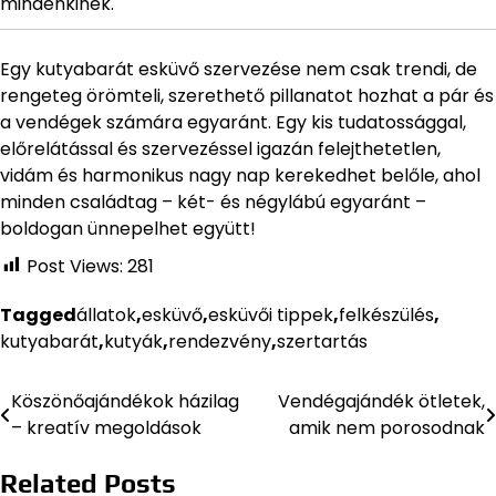
mindenkinek.
Egy kutyabarát esküvő szervezése nem csak trendi, de
rengeteg örömteli, szerethető pillanatot hozhat a pár és
a vendégek számára egyaránt. Egy kis tudatossággal,
előrelátással és szervezéssel igazán felejthetetlen,
vidám és harmonikus nagy nap kerekedhet belőle, ahol
minden családtag – két- és négylábú egyaránt –
boldogan ünnepelhet együtt!
Post Views:
281
Tagged
állatok
,
esküvő
,
esküvői tippek
,
felkészülés
,
kutyabarát
,
kutyák
,
rendezvény
,
szertartás
Köszönőajándékok házilag
Vendégajándék ötletek,
Bejegyzés
– kreatív megoldások
amik nem porosodnak
navigáció
Related Posts