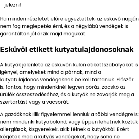
jelezni!
Ha minden részletet előre egyeztettek, az esküvő napján
nem fog meglepetés érni, és a négylábú vendégek is
garantáltan jól érzik majd magukat.
Esküvői etikett kutyatulajdonosoknak
A kutyák jelenléte az esküvőn külön etikettszabályokat is
igényel, amelyeket mind a párnak, mind a
kutyatulajdonos vendégeknek be kell tartaniuk. Először
is, fontos, hogy mindenkinél legyen póráz, zacskó az
ürülék összeszedéséhez, és a kutyák ne zavarják meg a
szertartást vagy a vacsorát.
A gazdáknak illik figyelemmel lenniük a többi vendégre is:
nem mindenki kutyabolond, vagy éppen lehetnek köztük
allergiások, kisgyerekek, akik félnek a kutyáktól. Ezért
kérjétek meg a kutyás vendégeket, hogy soha ne