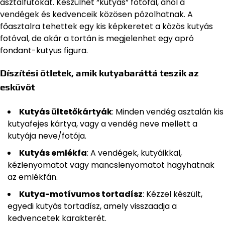
asztalfutókat. Készülhet “kutyás” fotófal, ahol a
vendégek és kedvenceik közösen pózolhatnak. A
főasztalra tehettek egy kis képkeretet a közös kutyás
fotóval, de akár a tortán is megjelenhet egy apró
fondant-kutyus figura.
Díszítési ötletek, amik kutyabaráttá teszik az
esküvőt
Kutyás ültetőkártyák
: Minden vendég asztalán kis
kutyafejes kártya, vagy a vendég neve mellett a
kutyája neve/fotója.
Kutyás emlékfa
: A vendégek, kutyáikkal,
kézlenyomatot vagy mancslenyomatot hagyhatnak
az emlékfán.
Kutya-motívumos tortadísz
: Kézzel készült,
egyedi kutyás tortadísz, amely visszaadja a
kedvencetek karakterét.