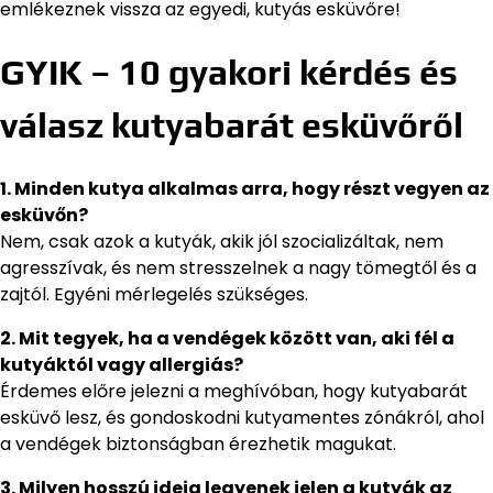
emlékeznek vissza az egyedi, kutyás esküvőre!
GYIK – 10 gyakori kérdés és
válasz kutyabarát esküvőről
1. Minden kutya alkalmas arra, hogy részt vegyen az
esküvőn?
Nem, csak azok a kutyák, akik jól szocializáltak, nem
agresszívak, és nem stresszelnek a nagy tömegtől és a
zajtól. Egyéni mérlegelés szükséges.
2. Mit tegyek, ha a vendégek között van, aki fél a
kutyáktól vagy allergiás?
Érdemes előre jelezni a meghívóban, hogy kutyabarát
esküvő lesz, és gondoskodni kutyamentes zónákról, ahol
a vendégek biztonságban érezhetik magukat.
3. Milyen hosszú ideig legyenek jelen a kutyák az