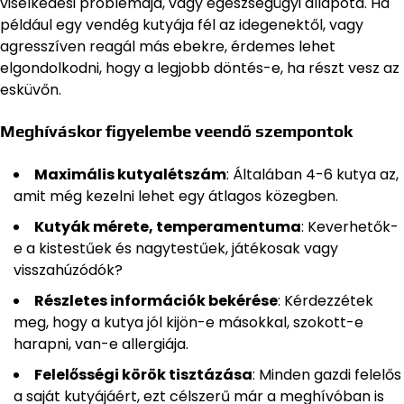
viselkedési problémája, vagy egészségügyi állapota. Ha
például egy vendég kutyája fél az idegenektől, vagy
agresszíven reagál más ebekre, érdemes lehet
elgondolkodni, hogy a legjobb döntés-e, ha részt vesz az
esküvőn.
Meghíváskor figyelembe veendő szempontok
Maximális kutyalétszám
: Általában 4-6 kutya az,
amit még kezelni lehet egy átlagos közegben.
Kutyák mérete, temperamentuma
: Keverhetők-
e a kistestűek és nagytestűek, játékosak vagy
visszahúzódók?
Részletes információk bekérése
: Kérdezzétek
meg, hogy a kutya jól kijön-e másokkal, szokott-e
harapni, van-e allergiája.
Felelősségi körök tisztázása
: Minden gazdi felelős
a saját kutyájáért, ezt célszerű már a meghívóban is