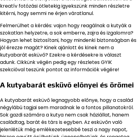
kreatív fotózási ötletekig igyekszünk minden részletre
kitérni, hogy semmi ne érjen váratlanul.
Felmerülhet a kérdés: vajon hogy reagálnak a kutyák a
szokatlan helyzetre, a sok emberre, zajra és izgalomra?
Hogyan lehet biztosítani, hogy mindenki biztonságban és
jól érezze magát? Kinek ajánlott és kinek nem a
kutyabarát esküvő? Ezekre a kérdésekre is választ
adunk. Cikkünk végén pedig egy részletes GYIK
szekcióval teszünk pontot az információk végére!
A kutyabarát esküvő előnyei és örömei
A kutyabarát esküvő legnagyobb előnye, hogy a család
négylábú tagjai sem maradnak le a fontos pillanatokról.
Sok gazdi számára a kutya nem csak háziállat, hanem
családtag, barát és társ is egyben. Az esküvőn való
jelenlétük még emlékezetesebbé teszi a nagy napot,
hiszen együtt örülhetünk, ünnepelhetünk, és rengeteg