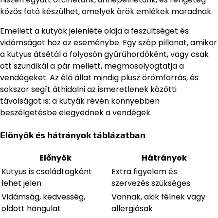
közös fotó készülhet, amelyek örök emlékek maradnak.
Emellett a kutyák jelenléte oldja a feszültséget és
vidámságot hoz az eseménybe. Egy szép pillanat, amikor
a kutyus átsétál a folyosón gyűrűhordóként, vagy csak
ott szundikál a pár mellett, megmosolyogtatja a
vendégeket. Az élő állat mindig plusz örömforrás, és
sokszor segít áthidalni az ismeretlenek közötti
távolságot is: a kutyák révén könnyebben
beszélgetésbe elegyednek a vendégek.
Előnyök és hátrányok táblázatban
Előnyök
Hátrányok
Kutyus is családtagként
Extra figyelem és
lehet jelen
szervezés szükséges
Vidámság, kedvesség,
Vannak, akik félnek vagy
oldott hangulat
allergiásak