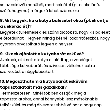
se az esküvői menüből, mert sok étel (pl. csokoládé,
szőlő, hagyma) mérgező lehet számukra.
8. Mit tegyek, ha a kutya balesetet okoz (pl. elrontja
a dekorációt)?
Legyetek türelmesek, és számítsatok rá, hogy kis baleset
előfordulhat – legyen mindig kéznél takarítóeszköz, hogy
gyorsan orvosolható legyen a helyzet.
9. Kiknek ajánlott a kutyabarát esküvő?
Azoknak, akiknek a kutya családtag, a vendégek
többsége kutyabarát, és szívesen vállalnak extra
szervezést a négylábúakért.
10. Megoszthatom a kutyabarát esküvőm
tapasztalatait más gazdikkal?
Természetesen! Minél többen osztják meg a
tapasztalatokat, annál könnyebb lesz másoknak is
felkészülni, és még élvezetesebbé válhat a nagy nap