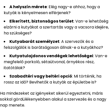
A helyszín mérete
: Elég nagy-e ahhoz, hogy a
kutyák is kényelmesen elférjenek?
Elkerített, biztonságos terület
: Van-e lehetőség
elzárni a kutyákat a szertartás vagy a vacsora idejére,
ha szükséges?
Kutyabarát személyzet
: A szervezők és a
felszolgálók is barátságosan állnak-e a kutyákhoz?
Kutyatulajdonos vendégek lehetőségei
: Van-e
megfelelő parkoló, sétaútvonal, árnyékos rész,
itatótálak?
Szabadtéri vagy beltéri opció
: Mi történik, ha
rossz az idő? Bevihetők a kutyák az épületbe is?
Ha mindezeket az igényeket sikerül egyeztetni, máris
sokkal gördülékenyebben alakul a szervezés és a nagy
nap menete.