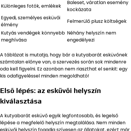
Baleset, váratlan esemény
Különleges fotók, emlékek
kockázata
Egyedi, személyes esküvői
Felmerülő plusz költségek
élmény
Kutyás vendégek könnyebb
Néhány helyszín nem
meghívása
engedélyezi
A táblázat is mutatja, hogy bár a kutyabarát esküvőnek
számtalan előnye van, a szervezés során sok mindenre
oda kell figyelni. Ez azonban nem riaszthat el senkit: egy
kis odafigyeléssel minden megoldható!
Első lépés: az esküvői helyszín
kiválasztása
A kutyabarát esküvő egyik legfontosabb, és legelső
lépése a megfelelő helyszín megtalálása. Nem minden
esküvői helyszín fogadja szívesen az állatokat, ezért már