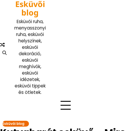
Esküvői
Skip
to
blog
content
Esküvői ruha,
menyasszonyi
ruha, esküvői
helyszínek,
esküvői
dekoráció,
esküvői
meghívók,
esküvői
idézetek,
esküvői tippek
és ötletek.
Esküvői blog