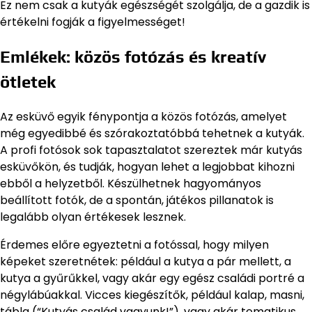
Ez nem csak a kutyák egészségét szolgálja, de a gazdik is
értékelni fogják a figyelmességet!
Emlékek: közös fotózás és kreatív
ötletek
Az esküvő egyik fénypontja a közös fotózás, amelyet
még egyedibbé és szórakoztatóbbá tehetnek a kutyák.
A profi fotósok sok tapasztalatot szereztek már kutyás
esküvőkön, és tudják, hogyan lehet a legjobbat kihozni
ebből a helyzetből. Készülhetnek hagyományos
beállított fotók, de a spontán, játékos pillanatok is
legalább olyan értékesek lesznek.
Érdemes előre egyeztetni a fotóssal, hogy milyen
képeket szeretnétek: például a kutya a pár mellett, a
kutya a gyűrűkkel, vagy akár egy egész családi portré a
négylábúakkal. Vicces kiegészítők, például kalap, masni,
tábla (“Kutyás család vagyunk!”), vagy akár tematikus