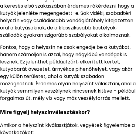
a keresés első szakaszában érdemes rákérdezni, hogy a
kutyák jelenléte megengedett-e. Sok vidéki, szabadtéri
helyszín vagy családiasabb vendéglátóhely kifejezetten
örül a kutyásoknak, de a klasszikusabb kastélyok,
szállodák gyakran szigorúbb szabályokat alkalmaznak.
Fontos, hogy a helyszín ne csak engedje be a kutyákat,
hanem számoljon is azzal, hogy négylábú vendégek is
lesznek. Ez jelenthet például zárt, elkerített kertet,
kutyabarát övezetet, árnyékos pihenőhelyet, vagy akár
egy külön területet, ahol a kutyák szabadon
mozoghatnak. Érdemes olyan helyszínt választani, ahol a
kutyák semmilyen veszélynek nincsenek kitéve – például
forgalmas út, mély víz vagy más veszélyforrás mellett.
Mire figyelj helyszínválasztáskor?
Amikor a helyszínt kiválasztjátok, vegyétek figyelembe a
következőket: