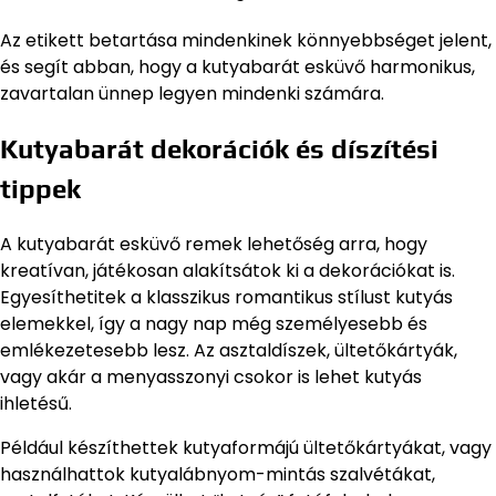
Az etikett betartása mindenkinek könnyebbséget jelent,
és segít abban, hogy a kutyabarát esküvő harmonikus,
zavartalan ünnep legyen mindenki számára.
Kutyabarát dekorációk és díszítési
tippek
A kutyabarát esküvő remek lehetőség arra, hogy
kreatívan, játékosan alakítsátok ki a dekorációkat is.
Egyesíthetitek a klasszikus romantikus stílust kutyás
elemekkel, így a nagy nap még személyesebb és
emlékezetesebb lesz. Az asztaldíszek, ültetőkártyák,
vagy akár a menyasszonyi csokor is lehet kutyás
ihletésű.
Például készíthettek kutyaformájú ültetőkártyákat, vagy
használhattok kutyalábnyom-mintás szalvétákat,