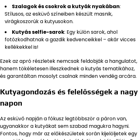
Szalagok és csokrok a kutyák nyakában
:
Stílusos, az esküvő színeiben készült masnik,
virágkoszorúk a kutyusokon.
Kutyás selfie-sarok
: Egy külön sarok, ahol
fotózkodhatnak a gazdik kedvenceikkel – akár vicces
kellékekkel is!
Ezek az apró részletek nemcsak feldobják a hangulatot,
hanem tökéletesen illeszkednek a kutyás tematikához,
és garantáltan mosolyt csalnak minden vendég arcára.
Kutyagondozás és felelősségek a nagy
napon
Az esküvő napján a fókusz legtöbbször a páron van,
ugyanakkor a kutyákat sem szabad magukra hagyni.
Fontos, hogy már az előkészületek során kijelöljetek egy