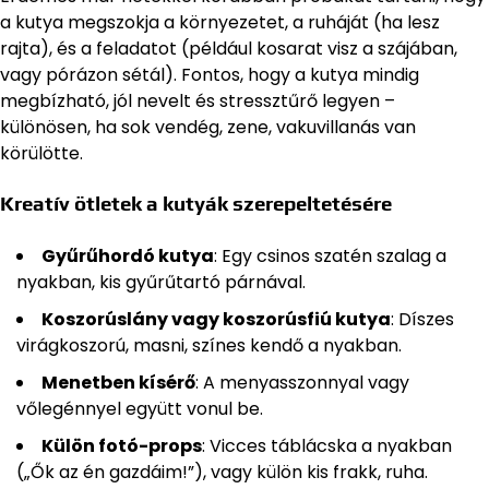
a kutya megszokja a környezetet, a ruháját (ha lesz
rajta), és a feladatot (például kosarat visz a szájában,
vagy pórázon sétál). Fontos, hogy a kutya mindig
megbízható, jól nevelt és stressztűrő legyen –
különösen, ha sok vendég, zene, vakuvillanás van
körülötte.
Kreatív ötletek a kutyák szerepeltetésére
Gyűrűhordó kutya
: Egy csinos szatén szalag a
nyakban, kis gyűrűtartó párnával.
Koszorúslány vagy koszorúsfiú kutya
: Díszes
virágkoszorú, masni, színes kendő a nyakban.
Menetben kísérő
: A menyasszonnyal vagy
vőlegénnyel együtt vonul be.
Külön fotó-props
: Vicces táblácska a nyakban
(„Ők az én gazdáim!”), vagy külön kis frakk, ruha.