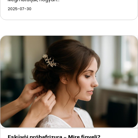
2025-07-30
Esküvői próbafrizura – Mire figyelj?