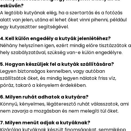
esküvőn?
A legtöbb kutyának elég, ha a szertartás és a fotózás
alatt van jelen, utána el lehet őket vinni pihenni, például
egy kutyaszitter segítségével.
4. Kell külön engedély a kutyák jelenlétéhez?
Néhány helyszínen igen, ezért mindig előre tisztázzátok a
hely szabályzatával, szükség van-e külön engedélyre.
5. Hogyan készüljek fel a kutyák szállítására?
Legyen biztonságos kennelben, vagy autóban
szállítsátok őket, és mindig legyen nálatok friss víz,
póráz, takaró a kényelem érdekében.
6. Milyen ruhát adhatok a kutyára?
Könnyű, kényelmes, légáteresztő ruhát válasszatok, ami
nem zavarja a mozgásban és nem melegíti túl őket.
7. Milyen menüt adjak a kutyáknak?
Kizárólag kutyáknak készült finomságokat, semmiképp