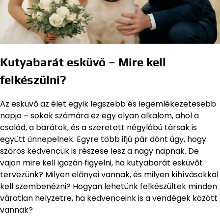
Kutyabarát esküvő – Mire kell
felkészülni?
Az esküvő az élet egyik legszebb és legemlékezetesebb
napja – sokak számára ez egy olyan alkalom, ahol a
család, a barátok, és a szeretett négylábú társak is
együtt ünnepelnek. Egyre több ifjú pár dönt úgy, hogy
szőrös kedvencük is részese lesz a nagy napnak. De
vajon mire kell igazán figyelni, ha kutyabarát esküvőt
tervezünk? Milyen előnyei vannak, és milyen kihívásokkal
kell szembenézni? Hogyan lehetünk felkészültek minden
váratlan helyzetre, ha kedvenceink is a vendégek között
vannak?