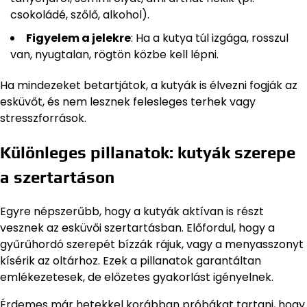
csokoládé, szőlő, alkohol).
Figyelem a jelekre
: Ha a kutya túl izgága, rosszul
van, nyugtalan, rögtön közbe kell lépni.
Ha mindezeket betartjátok, a kutyák is élvezni fogják az
esküvőt, és nem lesznek felesleges terhek vagy
stresszforrások.
Különleges pillanatok: kutyák szerepe
a szertartáson
Egyre népszerűbb, hogy a kutyák aktívan is részt
vesznek az esküvői szertartásban. Előfordul, hogy a
gyűrűhordó szerepét bízzák rájuk, vagy a menyasszonyt
kísérik az oltárhoz. Ezek a pillanatok garantáltan
emlékezetesek, de előzetes gyakorlást igényelnek.
Érdemes már hetekkel korábban próbákat tartani, hogy