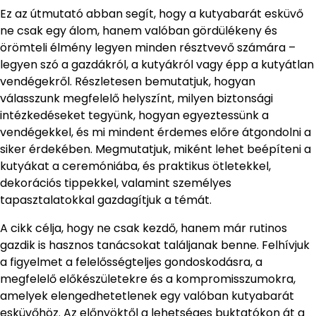
Ez az útmutató abban segít, hogy a kutyabarát esküvő
ne csak egy álom, hanem valóban gördülékeny és
örömteli élmény legyen minden résztvevő számára –
legyen szó a gazdákról, a kutyákról vagy épp a kutyátlan
vendégekről. Részletesen bemutatjuk, hogyan
válasszunk megfelelő helyszínt, milyen biztonsági
intézkedéseket tegyünk, hogyan egyeztessünk a
vendégekkel, és mi mindent érdemes előre átgondolni a
siker érdekében. Megmutatjuk, miként lehet beépíteni a
kutyákat a ceremóniába, és praktikus ötletekkel,
dekorációs tippekkel, valamint személyes
tapasztalatokkal gazdagítjuk a témát.
A cikk célja, hogy ne csak kezdő, hanem már rutinos
gazdik is hasznos tanácsokat találjanak benne. Felhívjuk
a figyelmet a felelősségteljes gondoskodásra, a
megfelelő előkészületekre és a kompromisszumokra,
amelyek elengedhetetlenek egy valóban kutyabarát
esküvőhöz. Az előnyöktől a lehetséges buktatókon át a