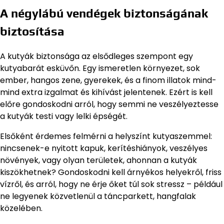
A négylábú vendégek biztonságának
biztosítása
A kutyák biztonsága az elsődleges szempont egy
kutyabarát esküvőn. Egy ismeretlen környezet, sok
ember, hangos zene, gyerekek, és a finom illatok mind-
mind extra izgalmat és kihívást jelentenek. Ezért is kell
előre gondoskodni arról, hogy semmi ne veszélyeztesse
a kutyák testi vagy lelki épségét.
Elsőként érdemes felmérni a helyszínt kutyaszemmel:
nincsenek-e nyitott kapuk, kerítéshiányok, veszélyes
növények, vagy olyan területek, ahonnan a kutyák
kiszökhetnek? Gondoskodni kell árnyékos helyekről, friss
vízről, és arról, hogy ne érje őket túl sok stressz – például
ne legyenek közvetlenül a táncparkett, hangfalak
közelében.