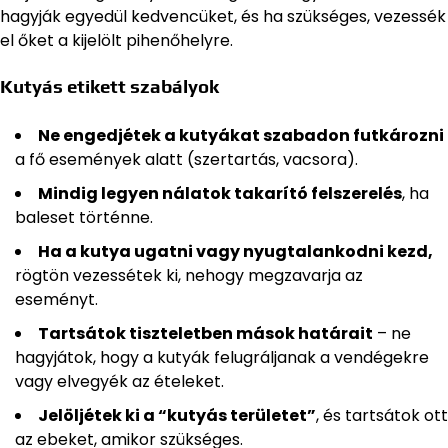
hagyják egyedül kedvencüket, és ha szükséges, vezessék
el őket a kijelölt pihenőhelyre.
Kutyás etikett szabályok
Ne engedjétek a kutyákat szabadon futkározni
a fő események alatt (szertartás, vacsora).
Mindig legyen nálatok takarító felszerelés
, ha
baleset történne.
Ha a kutya ugatni vagy nyugtalankodni kezd,
rögtön vezessétek ki, nehogy megzavarja az
eseményt.
Tartsátok tiszteletben mások határait
– ne
hagyjátok, hogy a kutyák felugráljanak a vendégekre
vagy elvegyék az ételeket.
Jelöljétek ki a “kutyás területet”
, és tartsátok ott
az ebeket, amikor szükséges.