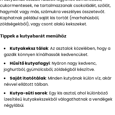
cukormentesek, ne tartalmazzanak csokoládét, szőlőt,
hagymát vagy más, számukra veszélyes összetevőt.
Kaphatnak például saját kis tortát (marhahúsból,
zöldségekből), vagy csont alakú kekszeket.
Tippek a kutyabarát menühöz
Kutyakeksz tálak
: Az asztalok közelében, hogy a
gazdik könnyen kínálhassák kedvencüket.
Hűsítő kutyafagyi
: Nyáron nagy kedvenc,
joghurtból, gyümölcsből, zöldségből készítve.
Saját itatótálak
: Minden kutyának külön víz, akár
névvel ellátott tálban.
Kutya-süti sarok
: Egy kis asztal, ahol különböző
ízesítésű kutyakekszekből válogathatnak a vendégek
négylábúi.