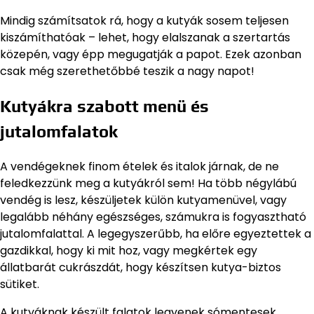
Mindig számítsatok rá, hogy a kutyák sosem teljesen
kiszámíthatóak – lehet, hogy elalszanak a szertartás
közepén, vagy épp megugatják a papot. Ezek azonban
csak még szerethetőbbé teszik a nagy napot!
Kutyákra szabott menü és
jutalomfalatok
A vendégeknek finom ételek és italok járnak, de ne
feledkezzünk meg a kutyákról sem! Ha több négylábú
vendég is lesz, készüljetek külön kutyamenüvel, vagy
legalább néhány egészséges, számukra is fogyasztható
jutalomfalattal. A legegyszerűbb, ha előre egyeztettek a
gazdikkal, hogy ki mit hoz, vagy megkértek egy
állatbarát cukrászdát, hogy készítsen kutya-biztos
sütiket.
A kutyáknak készült falatok legyenek sómentesek,