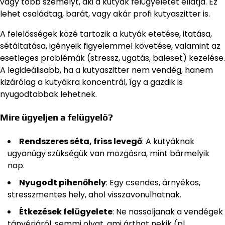
vagy több személyt, aki a kutyák felügyeletét ellátja. Ez
lehet családtag, barát, vagy akár profi kutyaszitter is.
A felelősségek közé tartozik a kutyák etetése, itatása,
sétáltatása, igényeik figyelemmel követése, valamint az
esetleges problémák (stressz, ugatás, baleset) kezelése.
A legideálisabb, ha a kutyaszitter nem vendég, hanem
kizárólag a kutyákra koncentrál, így a gazdik is
nyugodtabbak lehetnek.
Mire ügyeljen a felügyelő?
Rendszeres séta, friss levegő
: A kutyáknak
ugyanúgy szükségük van mozgásra, mint bármelyik
nap.
Nyugodt pihenőhely
: Egy csendes, árnyékos,
stresszmentes hely, ahol visszavonulhatnak.
Étkezések felügyelete
: Ne nassoljanak a vendégek
tányérjáról, semmi olyat, ami árthat nekik (pl.