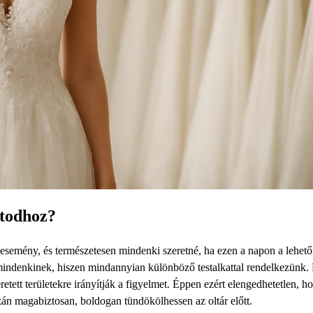
atodhoz?
semény, és természetesen mindenki szeretné, ha ezen a napon a lehető
 mindenkinek, hiszen mindannyian különböző testalkattal rendelkezünk.
tett területekre irányítják a figyelmet. Éppen ezért elengedhetetlen, h
zán magabiztosan, boldogan tündökölhessen az oltár előtt.