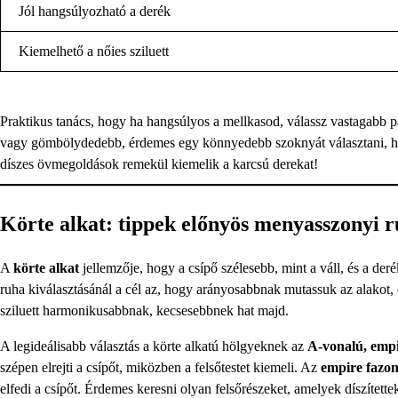
Jól hangsúlyozható a derék
Kiemelhető a nőies sziluett
Praktikus tanács, hogy ha hangsúlyos a mellkasod, válassz vastagabb pán
vagy gömbölydedebb, érdemes egy könnyedebb szoknyát választani, hog
díszes övmegoldások remekül kiemelik a karcsú derekat!
Körte alkat: tippek előnyös menyasszonyi 
A
körte alkat
jellemzője, hogy a csípő szélesebb, mint a váll, és a de
ruha kiválasztásánál a cél az, hogy arányosabbnak mutassuk az alakot, és
sziluett harmonikusabbnak, kecsesebbnek hat majd.
A legideálisabb választás a körte alkatú hölgyeknek az
A-vonalú, empi
szépen elrejti a csípőt, miközben a felsőtestet kiemeli. Az
empire fazo
elfedi a csípőt. Érdemes keresni olyan felsőrészeket, amelyek díszítette