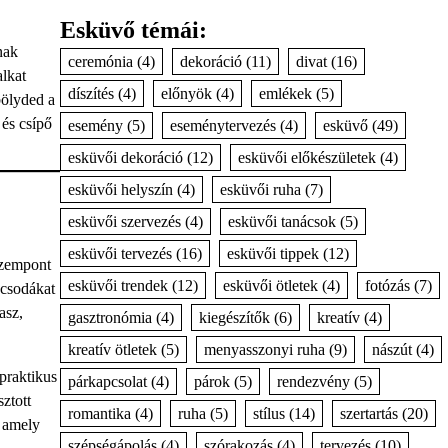
Esküvő témái:
nak
ceremónia
(4)
dekoráció
(11)
divat
(16)
alkat
díszítés
(4)
előnyök
(4)
emlékek
(5)
bölyded a
 és csípő
esemény
(5)
eseménytervezés
(4)
esküvő
(49)
esküvői dekoráció
(12)
esküvői előkészületek
(4)
esküvői helyszín
(4)
esküvői ruha
(7)
esküvői szervezés
(4)
esküvői tanácsok
(5)
esküvői tervezés
(16)
esküvői tippek
(12)
szempont
esküvői trendek
(12)
esküvői ötletek
(4)
fotózás
(7)
 csodákat
asz,
gasztronómia
(4)
kiegészítők
(6)
kreatív
(4)
kreatív ötletek
(5)
menyasszonyi ruha
(9)
nászút
(4)
praktikus
párkapcsolat
(4)
párok
(5)
rendezvény
(5)
ztott
romantika
(4)
ruha
(5)
stílus
(14)
szertartás
(20)
, amely
szépségápolás
(4)
szórakozás
(4)
tervezés
(10)