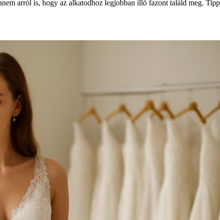
nem arról is, hogy az alkatodhoz legjobban illő fazont találd meg. Tipp