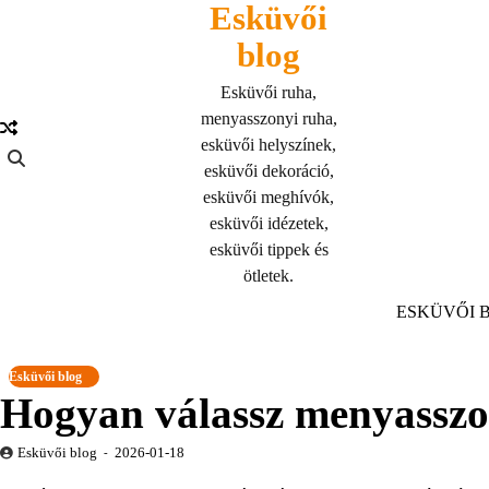
Esküvői
Skip
to
blog
content
Esküvői ruha,
menyasszonyi ruha,
esküvői helyszínek,
esküvői dekoráció,
esküvői meghívók,
esküvői idézetek,
esküvői tippek és
ötletek.
ESKÜVŐI 
Esküvői blog
Hogyan válassz menyasszo
Esküvői blog
2026-01-18