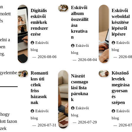
an
Esküvői
Digitális
Esküvői
album
molett
esküvői
weboldal
összeállít
és
emlékek
készítése
ása
rendszer
lépésről
kreatíva
ezése
lépésre
n
elni a
Esküvői
Esküvői
Esküvői
ben
blog
blog
blog
eg.
2026-08-06
2026-08
2026-08-04
igyelembe
Romanti
Köszönő
Nászút
kus úti
levelek
csomago
célok
megírása
lási lista
friss
gyorsan
párokna
házasok
és
k
nak
szépen
Esküvői
Esküvői
Esküvői
, hogy
blog
blog
blog
ott fazon
2026-07-29
2026-07-31
2026-07
Ezek