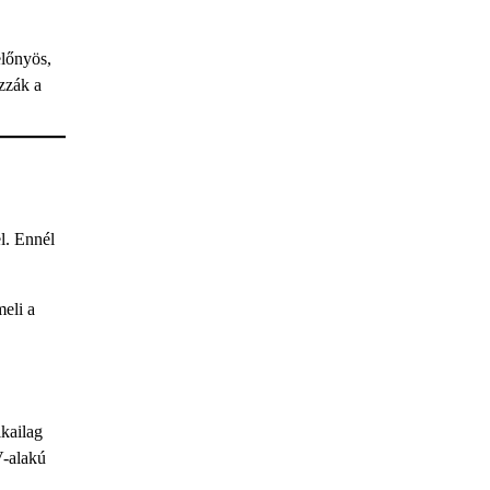
előnyös,
ozzák a
l. Ennél
eli a
ikailag
V-alakú