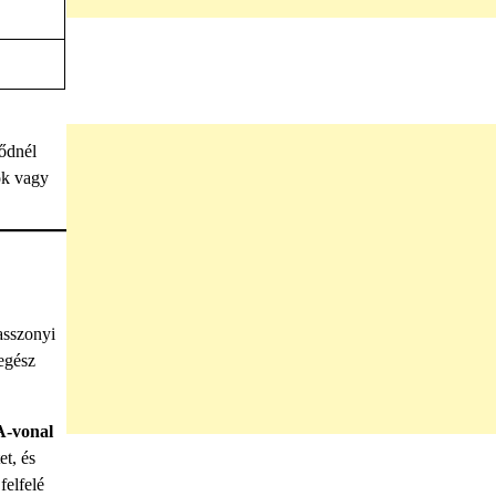
pődnél
ok vagy
asszonyi
 egész
A-vonal
et, és
felfelé