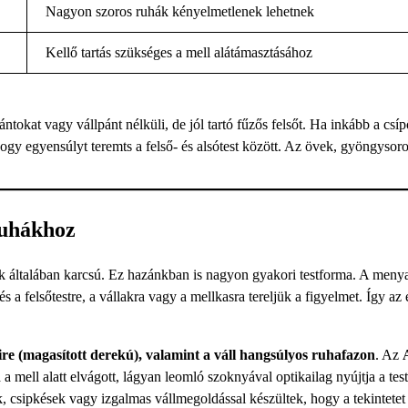
Nagyon szoros ruhák kényelmetlenek lehetnek
Kellő tartás szükséges a mell alátámasztásához
tokat vagy vállpánt nélküli, de jól tartó fűzős felsőt. Ha inkább a csí
y egyensúlyt teremts a felső- és alsótest között. Az övek, gyöngysor
ruhákhoz
rék általában karcsú. Ez hazánkban is nagyon gyakori testforma. A meny
 a felsőtestre, a vállakra vagy a mellkasra tereljük a figyelmet. Így az
re (magasított derekú), valamint a váll hangsúlyos ruhafazon
. Az
n
a mell alatt elvágott, lágyan leomló szoknyával optikailag nyújtja a test
k, csipkések vagy izgalmas vállmegoldással készültek, hogy a tekintetet 