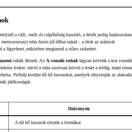
nok
melynél a váll-, mell- és csípőbőség hasonló, a derék pedig határozottan
menyasszonyi ruha fazon jól állhat rajtad – a titok az arányok
d a figyelmet, miközben megtartod a nőies sziluettet.
fazonú
ruhák illenek. Az
A-vonalú ruhák
lágyan követik a test vonalát
okóra ívekre, mivel a ruha szorosan követi a testet a térdig, majd onna
hetsz. Próbálj kerülni túl bő fazonokat, amelyek elnyomják az alakodat
mák játékosságát.
Hátrányok
A túl bő fazonok elrejtik a formákat