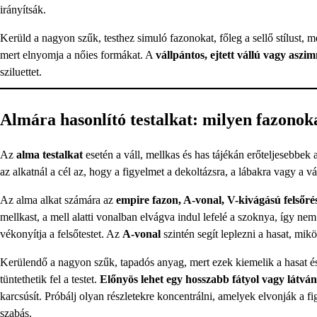
irányítsák.
Kerüld a nagyon szűk, testhez simuló fazonokat, főleg a sellő stílust, m
mert elnyomja a nőies formákat. A
vállpántos, ejtett vállú vagy aszi
sziluettet.
Almára hasonlító testalkat: milyen fazonok
Az
alma testalkat
esetén a váll, mellkas és has tájékán erőteljesebbe
az alkatnál a cél az, hogy a figyelmet a dekoltázsra, a lábakra vagy a 
Az alma alkat számára az
empire fazon, A-vonal, V-kivágású felsőr
mellkast, a mell alatti vonalban elvágva indul lefelé a szoknya, így ne
vékonyítja a felsőtestet. Az
A-vonal
szintén segít leplezni a hasat, mi
Kerülendő a nagyon szűk, tapadós anyag, mert ezek kiemelik a hasat és
tüntethetik fel a testet.
Előnyös lehet egy hosszabb fátyol vagy látván
karcsúsít. Próbálj olyan részletekre koncentrálni, amelyek elvonják a fi
szabás.