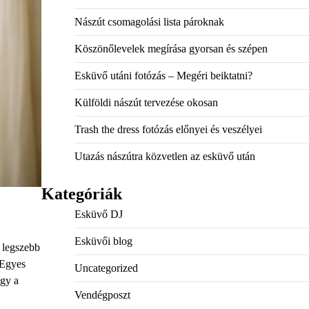
Nászút csomagolási lista pároknak
Köszönőlevelek megírása gyorsan és szépen
Esküvő utáni fotózás – Megéri beiktatni?
Külföldi nászút tervezése okosan
Trash the dress fotózás előnyei és veszélyei
Utazás nászútra közvetlen az esküvő után
Kategóriák
Esküvő DJ
Esküvői blog
 legszebb
 Egyes
Uncategorized
ogy a
Vendégposzt