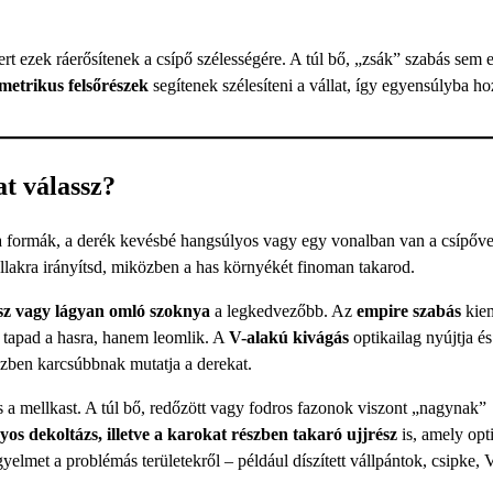
ert ezek ráerősítenek a csípő szélességére. A túl bő, „zsák” szabás sem 
mmetrikus felsőrészek
segítenek szélesíteni a vállat, így egyensúlyba h
at válassz?
k a formák, a derék kevésbé hangsúlyos vagy egy vonalban van a csípőve
vállakra irányítsd, miközben a has környékét finoman takarod.
ész vagy lágyan omló szoknya
a legkedvezőbb. Az
empire szabás
kiem
m tapad a hasra, hanem leomlik. A
V-alakú kivágás
optikailag nyújtja és
közben karcsúbbnak mutatja a derekat.
 a mellkast. A túl bő, redőzött vagy fodros fazonok viszont „nagynak”
yos dekoltázs, illetve a karokat részben takaró ujjrész
is, amely opt
gyelmet a problémás területekről – például díszített vállpántok, csipke, 