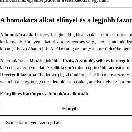
harmonizál az egyéniségeddel és a testalkatoddal egyaránt!
A homokóra alkat előnyei és a legjobb fazo
A
homokóra alkat
az egyik leginkább „ideálisnak” tartott testforma, a
keskenyebb. Ha ilyen alkatod van, szerencsés vagy, mert szinte minden 
kihangsúlyozásában rejlik. A cél mindig az, hogy a karcsú derékra terel
A homokóra alakhoz leginkább a
fűzős, A-vonalú, sellő és hercegnő 
kiemelik a derékvonalat. A
sellő fazonú
ruha még inkább ráerősít a hom
Hercegnő fazonnal
(ballgown) igazi tündérmesébe illő menyasszony le
valamint a nagyon egyenes, leomló szabásokat, amelyek elveszik a for
Előnyök és hátrányok a homokóra alkatnál:
Előnyök
Szinte bármilyen fazon jól áll