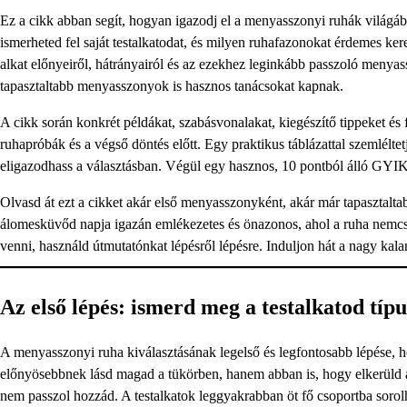
Ez a cikk abban segít, hogyan igazodj el a menyasszonyi ruhák világáb
ismerheted fel saját testalkatodat, és milyen ruhafazonokat érdemes k
alkat előnyeiről, hátrányairól és az ezekhez leginkább passzoló menya
tapasztaltabb menyasszonyok is hasznos tanácsokat kapnak.
A cikk során konkrét példákat, szabásvonalakat, kiegészítő tippeket és
ruhapróbák és a végső döntés előtt. Egy praktikus táblázattal szemlélt
eligazodhass a választásban. Végül egy hasznos, 10 pontból álló GYIK-
Olvasd át ezt a cikket akár első menyasszonyként, akár már tapasztaltab
álomesküvőd napja igazán emlékezetes és önazonos, ahol a ruha nemcsak
venni, használd útmutatónkat lépésről lépésre. Induljon hát a nagy kala
Az első lépés: ismerd meg a testalkatod típu
A menyasszonyi ruha kiválasztásának legelső és legfontosabb lépése, 
előnyösebbnek lásd magad a tükörben, hanem abban is, hogy elkerüld a
nem passzol hozzád. A testalkatok leggyakrabban öt fő csoportba soro