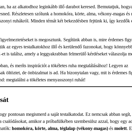
an, ha az alkatodhoz leginkább illő darabot keresed. Bemutatjuk, hogy
eresned. Részletesen szólunk a homokóra, körte, alma, vékony-magas és 
sszonyi ruhákról. Minden témát két bekezdésben fejtünk ki, így kezdők 
 figyelmeztetéseket is megosztunk. Segítünk abban is, mire érdemes figy
etjük az egyes testalkatokhoz illő és kerülendő fazonokat, hogy könnyeb
et is találsz, amely a leggyakrabban felmerülő kérdéseket válaszolja m
ban, és meríts inspirációt a tökéletes ruha megtalálásához! Legyen az
 öltöztet, de önbizalmat is ad. Ha bizonytalan vagy, mit is érdemes f
nd: megtalálni a tökéletes menyasszonyi ruhát!
sát
hogy pontosan megismerd a saját testalkatodat. Ez nemcsak abban segít
 csalódásokat, amikor a próbafülkében szembesülsz azzal, hogy egy ad
lhatók:
homokóra, körte, alma, téglalap (vékony-magas)
és
molett
. 