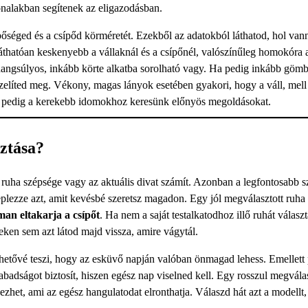
onalakban segítenek az eligazodásban.
bőséged és a csípőd körméretét. Ezekből az adatokból láthatod, hol van
láthatóan keskenyebb a vállaknál és a csípőnél, valószínűleg homokóra 
 hangsúlyos, inkább körte alkatba sorolható vagy. Ha pedig inkább göm
közelíted meg. Vékony, magas lányok esetében gyakori, hogy a váll, mell
t pedig a kerekebb idomokhoz keresünk előnyös megoldásokat.
sztása?
 ruha szépsége vagy az aktuális divat számít. Azonban a legfontosabb 
leplezze azt, amit kevésbé szeretsz magadon. Egy jól megválasztott ruha
man eltakarja a csípőt
. Ha nem a saját testalkatodhoz illő ruhát választ
ken sem azt látod majd vissza, amire vágytál.
hetővé teszi, hogy az esküvő napján valóban önmagad lehess. Emellett 
badságot biztosít, hiszen egész nap viselned kell. Egy rosszul megválas
zhet, ami az egész hangulatodat elronthatja. Válaszd hát azt a modellt