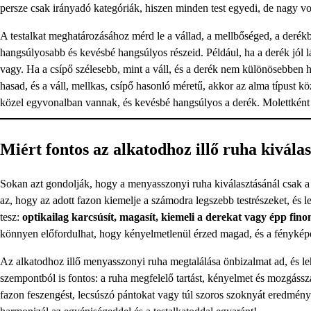
persze csak irányadó kategóriák, hiszen minden test egyedi, de nagy v
A testalkat meghatározásához mérd le a vállad, a mellbőséged, a derék
hangsúlyosabb és kevésbé hangsúlyos részeid. Például, ha a derék jól 
vagy. Ha a csípő szélesebb, mint a váll, és a derék nem különösebben
hasad, és a váll, mellkas, csípő hasonló méretű, akkor az alma típust 
közel egyvonalban vannak, és kevésbé hangsúlyos a derék. Molettkén
Miért fontos az alkatodhoz illő ruha kivála
Sokan azt gondolják, hogy a menyasszonyi ruha kiválasztásánál csak a
az, hogy az adott fazon kiemelje a számodra legszebb testrészeket, és 
tesz:
optikailag karcsúsít, magasít, kiemeli a derekat vagy épp fino
könnyen előfordulhat, hogy kényelmetlenül érzed magad, és a fényképe
Az alkatodhoz illő menyasszonyi ruha megtalálása önbizalmat ad, és le
szempontból is fontos: a ruha megfelelő tartást, kényelmet és mozgássza
fazon feszengést, lecsúszó pántokat vagy túl szoros szoknyát eredménye