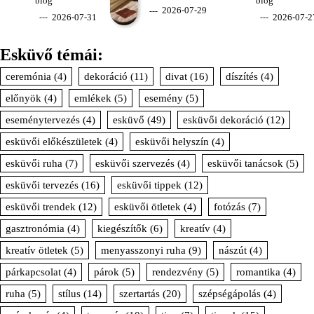
blog
blog
2026-07-29
2026-07-31
2026-07-2
Esküvő témái:
ceremónia
(4)
dekoráció
(11)
divat
(16)
díszítés
(4)
előnyök
(4)
emlékek
(5)
esemény
(5)
eseménytervezés
(4)
esküvő
(49)
esküvői dekoráció
(12)
esküvői előkészületek
(4)
esküvői helyszín
(4)
esküvői ruha
(7)
esküvői szervezés
(4)
esküvői tanácsok
(5)
esküvői tervezés
(16)
esküvői tippek
(12)
esküvői trendek
(12)
esküvői ötletek
(4)
fotózás
(7)
gasztronómia
(4)
kiegészítők
(6)
kreatív
(4)
kreatív ötletek
(5)
menyasszonyi ruha
(9)
nászút
(4)
párkapcsolat
(4)
párok
(5)
rendezvény
(5)
romantika
(4)
ruha
(5)
stílus
(14)
szertartás
(20)
szépségápolás
(4)