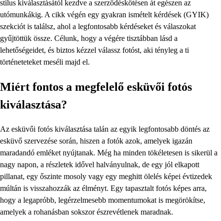
stílus kiválasztásától kezdve a szerződéskötésen át egészen az
utómunkákig. A cikk végén egy gyakran ismételt kérdések (GYIK)
szekciót is találsz, ahol a legfontosabb kérdéseket és válaszokat
gyűjtöttük össze. Célunk, hogy a végére tisztábban lásd a
lehetőségeidet, és biztos kézzel válassz fotóst, aki tényleg a ti
történeteteket meséli majd el.
Miért fontos a megfelelő esküvői fotós
kiválasztása?
Az esküvői fotós kiválasztása talán az egyik legfontosabb döntés az
esküvő szervezése során, hiszen a fotók azok, amelyek igazán
maradandó emléket nyújtanak. Még ha minden tökéletesen is sikerül a
nagy napon, a részletek idővel halványulnak, de egy jól elkapott
pillanat, egy őszinte mosoly vagy egy meghitt ölelés képei évtizedek
múltán is visszahozzák az élményt. Egy tapasztalt fotós képes arra,
hogy a legapróbb, legérzelmesebb momentumokat is megörökítse,
amelyek a rohanásban sokszor észrevétlenek maradnak.