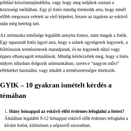
például köszönetajándékba, vagy hogy meg tudjátok osztani a
közösségi médiában. Egy jó fotós mindig törekedik arra, hogy minél
előbb megossza veletek az első képeket, hiszen az izgalom az esküvő
után még hetekig tart.
Az utómunka minősége legalább annyira fontos, mint maguk a fotók.
Egy tapasztalt fotós ügyel arra, hogy a színek egységesek legyenek, a
bőrtónusok természetesek maradjanak, és ne legyenek túlzó vagy
éppen elhanyagolt retusálások. Mindig kérdezzétek meg, hogy a fotós
milyen stílusban dolgozik utómunkában, szeret-e “nagyon művi”
effekteket használni, vagy inkább a természetességre törekszik.
GYIK – 10 gyakran ismételt kérdés a
témában
Hány hónappal az esküvő előtt érdemes lefoglalni a fotóst?
Általában legalább 9-12 hónappal esküvő előtt érdemes lefoglalni a
kívánt fotóst, különösen a népszerű szezonban.