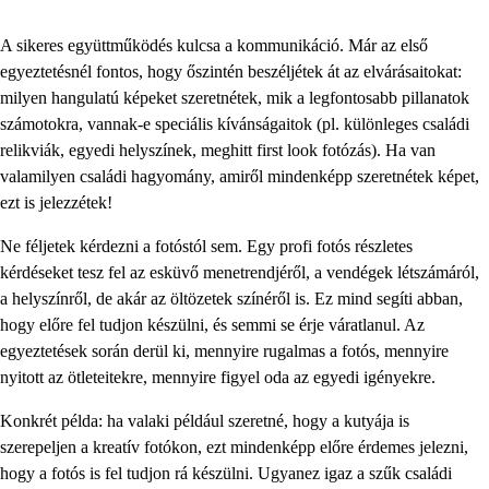
A sikeres együttműködés kulcsa a kommunikáció. Már az első
egyeztetésnél fontos, hogy őszintén beszéljétek át az elvárásaitokat:
milyen hangulatú képeket szeretnétek, mik a legfontosabb pillanatok
számotokra, vannak-e speciális kívánságaitok (pl. különleges családi
relikviák, egyedi helyszínek, meghitt first look fotózás). Ha van
valamilyen családi hagyomány, amiről mindenképp szeretnétek képet,
ezt is jelezzétek!
Ne féljetek kérdezni a fotóstól sem. Egy profi fotós részletes
kérdéseket tesz fel az esküvő menetrendjéről, a vendégek létszámáról,
a helyszínről, de akár az öltözetek színéről is. Ez mind segíti abban,
hogy előre fel tudjon készülni, és semmi se érje váratlanul. Az
egyeztetések során derül ki, mennyire rugalmas a fotós, mennyire
nyitott az ötleteitekre, mennyire figyel oda az egyedi igényekre.
Konkrét példa: ha valaki például szeretné, hogy a kutyája is
szerepeljen a kreatív fotókon, ezt mindenképp előre érdemes jelezni,
hogy a fotós is fel tudjon rá készülni. Ugyanez igaz a szűk családi