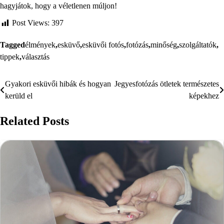
hagyjátok, hogy a véletlenen múljon!
Post Views:
397
Tagged
élmények
,
esküvő
,
esküvői fotós
,
fotózás
,
minőség
,
szolgáltatók
,
tippek
,
választás
Gyakori esküvői hibák és hogyan
Jegyesfotózás ötletek természetes
Bejegyzés
kerüld el
képekhez
navigáció
Related Posts