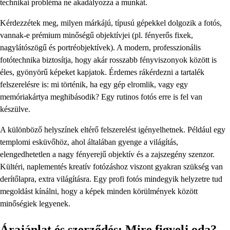
technikai probléma ne akadályozza a munkát.
Kérdezzétek meg, milyen márkájú, típusú gépekkel dolgozik a fotós,
vannak-e prémium minőségű objektívjei (pl. fényerős fixek,
nagylátószögű és portréobjektívek). A modern, professzionális
fotótechnika biztosítja, hogy akár rosszabb fényviszonyok között is
éles, gyönyörű képeket kapjatok. Érdemes rákérdezni a tartalék
felszerelésre is: mi történik, ha egy gép elromlik, vagy egy
memóriakártya meghibásodik? Egy rutinos fotós erre is fel van
készülve.
A különböző helyszínek eltérő felszerelést igényelhetnek. Például egy
templomi esküvőhöz, ahol általában gyenge a világítás,
elengedhetetlen a nagy fényerejű objektív és a zajszegény szenzor.
Kültéri, naplementés kreatív fotózáshoz viszont gyakran szükség van
derítőlapra, extra világításra. Egy profi fotós mindegyik helyzetre tud
megoldást kínálni, hogy a képek minden körülmények között
minőségiek legyenek.
Árajánlat és szerződés: Mire figyelj oda?