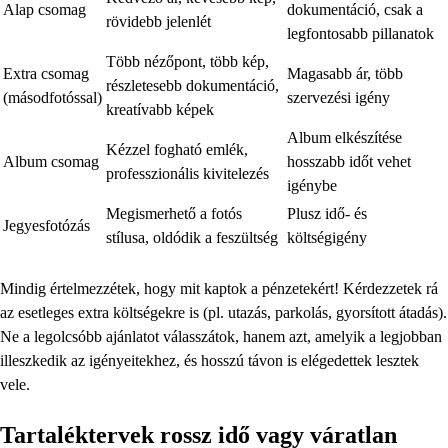
Alap csomag
dokumentáció, csak a
rövidebb jelenlét
legfontosabb pillanatok
Több nézőpont, több kép,
Extra csomag
Magasabb ár, több
részletesebb dokumentáció,
(másodfotóssal)
szervezési igény
kreatívabb képek
Album elkészítése
Kézzel fogható emlék,
Album csomag
hosszabb időt vehet
professzionális kivitelezés
igénybe
Megismerhető a fotós
Plusz idő- és
Jegyesfotózás
stílusa, oldódik a feszültség
költségigény
Mindig értelmezzétek, hogy mit kaptok a pénzetekért! Kérdezzetek rá
az esetleges extra költségekre is (pl. utazás, parkolás, gyorsított átadás).
Ne a legolcsóbb ajánlatot válasszátok, hanem azt, amelyik a legjobban
illeszkedik az igényeitekhez, és hosszú távon is elégedettek lesztek
vele.
Tartaléktervek rossz idő vagy váratlan