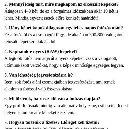
Mennyi ideig tart, mire megkapom az elkészült képeket?
Átlagosan 4–8 hét, de ez a forgalmas időszakban akár 10 hét is
lehet. Mindig egyeztessetek előre konkrét határidőt!
Hány képet kapok átlagosan egy teljes napos fotózás után?
Ez a fotóstól és a csomagtól függ, de általában 300-800 válogatott,
retusált képet szoktak átadni.
Kaphatok-e nyers (RAW) képeket?
A legtöbb fotós nem adja át a nyers képeket, csak a válogatott,
utómunkázott verziókat, hogy a képek minősége egységes legyen.
Van lehetőség jegyesfotózásra is?
Igen, sok fotós ajánl csomagjaiban jegyesfotózást, ami remek
alkalom a fotóssal való összeszokásra.
Mi történik, ha rossz idő van a fotózás napján?
Egy profi fotósnak mindig van alternatív helyszíne, eső esetén fedett
helyen is tud kreatív képeket készíteni.
Hogyan történik a fizetés? Előleget kell fizetni?