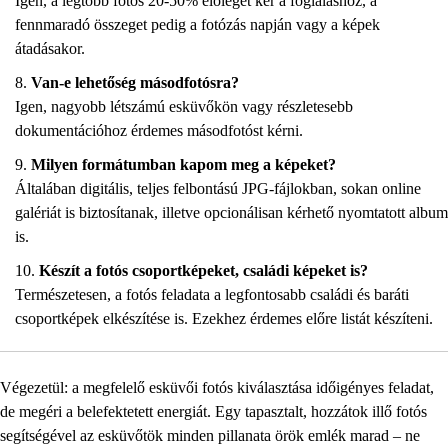
Igen, a legtöbb fotós 20-50% előleget kér a foglaláshoz, a
fennmaradó összeget pedig a fotózás napján vagy a képek
átadásakor.
Van-e lehetőség másodfotósra?
Igen, nagyobb létszámú esküvőkön vagy részletesebb
dokumentációhoz érdemes másodfotóst kérni.
Milyen formátumban kapom meg a képeket?
Általában digitális, teljes felbontású JPG-fájlokban, sokan online
galériát is biztosítanak, illetve opcionálisan kérhető nyomtatott album
is.
Készít a fotós csoportképeket, családi képeket is?
Természetesen, a fotós feladata a legfontosabb családi és baráti
csoportképek elkészítése is. Ezekhez érdemes előre listát készíteni.
Végezetül: a megfelelő esküvői fotós kiválasztása időigényes feladat,
de megéri a belefektetett energiát. Egy tapasztalt, hozzátok illő fotós
segítségével az esküvőtök minden pillanata örök emlék marad – ne