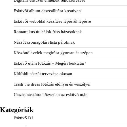
Digitális esküvői emlékek rendszerezése
Esküvői album összeállítása kreatívan
Esküvői weboldal készítése lépésről lépésre
Romantikus úti célok friss házasoknak
Nászút csomagolási lista pároknak
Köszönőlevelek megírása gyorsan és szépen
Esküvő utáni fotózás – Megéri beiktatni?
Külföldi nászút tervezése okosan
Trash the dress fotózás előnyei és veszélyei
Utazás nászútra közvetlen az esküvő után
Kategóriák
Esküvő DJ