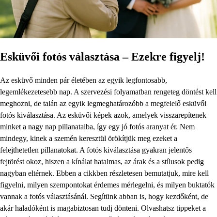
Esküvői fotós választása – Ezekre figyelj!
Az esküvő minden pár életében az egyik legfontosabb,
legemlékezetesebb nap. A szervezési folyamatban rengeteg döntést kell
meghozni, de talán az egyik legmeghatározóbb a megfelelő esküvői
fotós kiválasztása. Az esküvői képek azok, amelyek visszarepítenek
minket a nagy nap pillanataiba, így egy jó fotós aranyat ér. Nem
mindegy, kinek a szemén keresztül örökítjük meg ezeket a
felejthetetlen pillanatokat. A fotós kiválasztása gyakran jelentős
fejtörést okoz, hiszen a kínálat hatalmas, az árak és a stílusok pedig
nagyban eltérnek. Ebben a cikkben részletesen bemutatjuk, mire kell
figyelni, milyen szempontokat érdemes mérlegelni, és milyen buktatók
vannak a fotós választásánál. Segítünk abban is, hogy kezdőként, de
akár haladóként is magabiztosan tudj dönteni. Olvashatsz tippeket a