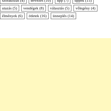
szórakozás
(4)
tervezés
(10)
tipp
(7)
tippek
(15)
utazás
(5)
vendégek
(8)
választás
(5)
vőlegény
(4)
élmények
(6)
ötletek
(16)
ünneplés
(14)