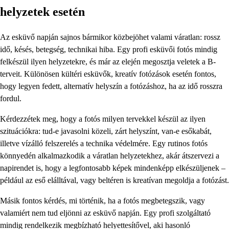
helyzetek esetén
Az esküvő napján sajnos bármikor közbejöhet valami váratlan: rossz
idő, késés, betegség, technikai hiba. Egy profi esküvői fotós mindig
felkészül ilyen helyzetekre, és már az elején megosztja veletek a B-
terveit. Különösen kültéri esküvők, kreatív fotózások esetén fontos,
hogy legyen fedett, alternatív helyszín a fotózáshoz, ha az idő rosszra
fordul.
Kérdezzétek meg, hogy a fotós milyen tervekkel készül az ilyen
szituációkra: tud-e javasolni közeli, zárt helyszínt, van-e esőkabát,
illetve vízálló felszerelés a technika védelmére. Egy rutinos fotós
könnyedén alkalmazkodik a váratlan helyzetekhez, akár átszervezi a
napirendet is, hogy a legfontosabb képek mindenképp elkészüljenek –
például az eső elálltával, vagy beltéren is kreatívan megoldja a fotózást.
Másik fontos kérdés, mi történik, ha a fotós megbetegszik, vagy
valamiért nem tud eljönni az esküvő napján. Egy profi szolgáltató
mindig rendelkezik megbízható helyettesítővel, aki hasonló