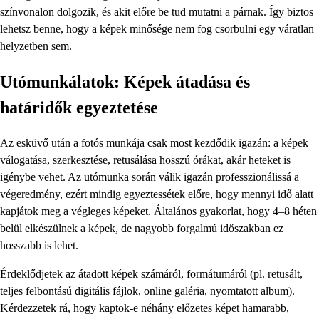
színvonalon dolgozik, és akit előre be tud mutatni a párnak. Így biztos
lehetsz benne, hogy a képek minősége nem fog csorbulni egy váratlan
helyzetben sem.
Utómunkálatok: Képek átadása és
határidők egyeztetése
Az esküvő után a fotós munkája csak most kezdődik igazán: a képek
válogatása, szerkesztése, retusálása hosszú órákat, akár heteket is
igénybe vehet. Az utómunka során válik igazán professzionálissá a
végeredmény, ezért mindig egyeztessétek előre, hogy mennyi idő alatt
kapjátok meg a végleges képeket. Általános gyakorlat, hogy 4–8 héten
belül elkészülnek a képek, de nagyobb forgalmú időszakban ez
hosszabb is lehet.
Érdeklődjetek az átadott képek számáról, formátumáról (pl. retusált,
teljes felbontású digitális fájlok, online galéria, nyomtatott album).
Kérdezzetek rá, hogy kaptok-e néhány előzetes képet hamarabb,