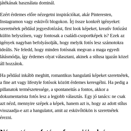
játékának használata dominál.
Ezért érdemes előre nézegetni inspirációkat, akár Pinteresten,
Instagramon vagy esküvői blogokon. Írj össze konkrét igényeket:
szeretnétek például jegyesfotózást, first look képeket, kreatív fotózást
külön helyszínen, vagy fontosak a családi-csoportképek is? Ezek az
igények nagyban befolyásolják, hogy melyik fotós lesz számotokra
ideális. Ne feledd, hogy minden fotósnak megvan a maga egyedi
látásmódja, így érdemes olyat választani, akinek a stílusa igazán közel
áll hozzátok.
Ha például inkább meghitt, romantikus hangulatú képeket szeretnétek,
a fine art vagy lifestyle fotósok között érdemes keresgélni. Ha pedig a
pillanatok természetessége, a spontaneitás a fontos, akkor a
dokumentarista fotós lesz a legjobb választás. Egy jó tanács: ne csak
azt nézd, mennyire szépek a képek, hanem azt is, hogy az adott stílus
visszaadja-e azt a hangulatot, amit az esküvőtökön is szeretnétek
érezni.