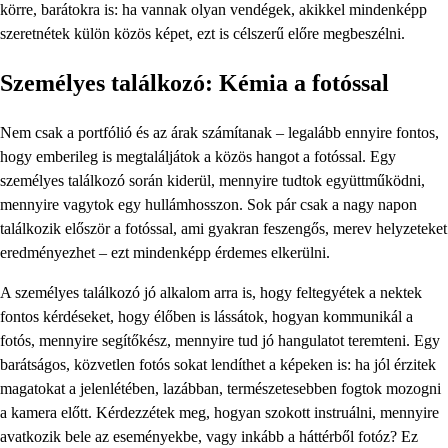
körre, barátokra is: ha vannak olyan vendégek, akikkel mindenképp
szeretnétek külön közös képet, ezt is célszerű előre megbeszélni.
Személyes találkozó: Kémia a fotóssal
Nem csak a portfólió és az árak számítanak – legalább ennyire fontos,
hogy emberileg is megtaláljátok a közös hangot a fotóssal. Egy
személyes találkozó során kiderül, mennyire tudtok együttműködni,
mennyire vagytok egy hullámhosszon. Sok pár csak a nagy napon
találkozik először a fotóssal, ami gyakran feszengős, merev helyzeteket
eredményezhet – ezt mindenképp érdemes elkerülni.
A személyes találkozó jó alkalom arra is, hogy feltegyétek a nektek
fontos kérdéseket, hogy élőben is lássátok, hogyan kommunikál a
fotós, mennyire segítőkész, mennyire tud jó hangulatot teremteni. Egy
barátságos, közvetlen fotós sokat lendíthet a képeken is: ha jól érzitek
magatokat a jelenlétében, lazábban, természetesebben fogtok mozogni
a kamera előtt. Kérdezzétek meg, hogyan szokott instruálni, mennyire
avatkozik bele az eseményekbe, vagy inkább a háttérből fotóz? Ez