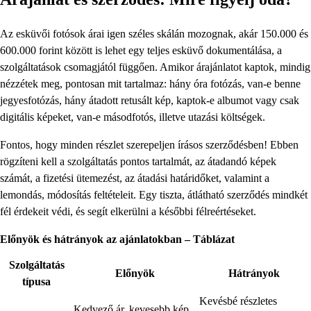
Az esküvői fotósok árai igen széles skálán mozognak, akár 150.000 és
600.000 forint között is lehet egy teljes esküvő dokumentálása, a
szolgáltatások csomagjától függően. Amikor árajánlatot kaptok, mindig
nézzétek meg, pontosan mit tartalmaz: hány óra fotózás, van-e benne
jegyesfotózás, hány átadott retusált kép, kaptok-e albumot vagy csak
digitális képeket, van-e másodfotós, illetve utazási költségek.
Fontos, hogy minden részlet szerepeljen írásos szerződésben! Ebben
rögzíteni kell a szolgáltatás pontos tartalmát, az átadandó képek
számát, a fizetési ütemezést, az átadási határidőket, valamint a
lemondás, módosítás feltételeit. Egy tiszta, átlátható szerződés mindkét
fél érdekeit védi, és segít elkerülni a későbbi félreértéseket.
Előnyök és hátrányok az ajánlatokban – Táblázat
Szolgáltatás
Előnyök
Hátrányok
típusa
Kevésbé részletes
Kedvező ár, kevesebb kép,