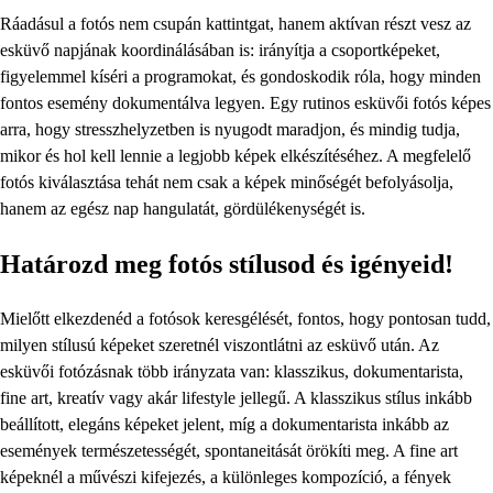
Ráadásul a fotós nem csupán kattintgat, hanem aktívan részt vesz az
esküvő napjának koordinálásában is: irányítja a csoportképeket,
figyelemmel kíséri a programokat, és gondoskodik róla, hogy minden
fontos esemény dokumentálva legyen. Egy rutinos esküvői fotós képes
arra, hogy stresszhelyzetben is nyugodt maradjon, és mindig tudja,
mikor és hol kell lennie a legjobb képek elkészítéséhez. A megfelelő
fotós kiválasztása tehát nem csak a képek minőségét befolyásolja,
hanem az egész nap hangulatát, gördülékenységét is.
Határozd meg fotós stílusod és igényeid!
Mielőtt elkezdenéd a fotósok keresgélését, fontos, hogy pontosan tudd,
milyen stílusú képeket szeretnél viszontlátni az esküvő után. Az
esküvői fotózásnak több irányzata van: klasszikus, dokumentarista,
fine art, kreatív vagy akár lifestyle jellegű. A klasszikus stílus inkább
beállított, elegáns képeket jelent, míg a dokumentarista inkább az
események természetességét, spontaneitását örökíti meg. A fine art
képeknél a művészi kifejezés, a különleges kompozíció, a fények