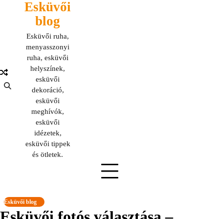
Esküvői
Skip
to
blog
content
Esküvői ruha,
menyasszonyi
ruha, esküvői
helyszínek,
esküvői
dekoráció,
esküvői
meghívók,
esküvői
idézetek,
esküvői tippek
és ötletek.
Esküvői blog
Esküvői fotós választása –