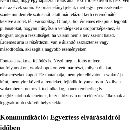
Nem ritka, hogy egy tapasztalt fotós akár 100-150 esküvőn is részt vett
már az évek során. Ez óriási előnyt jelent, mert egy ilyen szakember
szinte mindenféle szituációt látott már: elázott kerti ceremóniától
kezdve a sötét, téli vacsorákig. Ő tudja, hol érdemes elkapni a legjobb
pillanatokat, hogyan irányítsa a vendégeket a csoportképekhez, és
hogyan oldja a feszültséget, ha valami nem a terv szerint halad.
Érdemes arra is rákérdezni, van-e állandó asszisztense vagy
másodfotósa, aki segít a nagyobb eseményeken.
Fontos a szakmai fejlődés is. Nézd meg, a fotós milyen
tanfolyamokon, workshopokon vett már részt, milyen díjakat,
elismeréseket kapott. Ez mutathatja, mennyire elhivatott a szakmája
iránt, mennyire követi a trendeket, fejlődik folyamatosan. Az ilyen
szakemberek nemcsak technikailag, hanem emberileg is
megbízhatóbbak lehetnek, hiszen biztosan nem először találkoznak a
leggyakoribb esküvői helyzetekkel.
Kommunikáció: Egyeztess elvárásaidról
időben