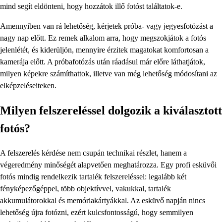
mind segít eldönteni, hogy hozzátok illő fotóst találtatok-e.
Amennyiben van rá lehetőség, kérjetek próba- vagy jegyesfotózást a
nagy nap előtt. Ez remek alkalom arra, hogy megszokjátok a fotós
jelenlétét, és kiderüljön, mennyire érzitek magatokat komfortosan a
kamerája előtt. A próbafotózás után ráadásul már előre láthatjátok,
milyen képekre számíthattok, illetve van még lehetőség módosítani az
elképzeléseiteken.
Milyen felszereléssel dolgozik a kiválasztott
fotós?
A felszerelés kérdése nem csupán technikai részlet, hanem a
végeredmény minőségét alapvetően meghatározza. Egy profi esküvői
fotós mindig rendelkezik tartalék felszereléssel: legalább két
fényképezőgéppel, több objektívvel, vakukkal, tartalék
akkumulátorokkal és memóriakártyákkal. Az esküvő napján nincs
lehetőség újra fotózni, ezért kulcsfontosságú, hogy semmilyen