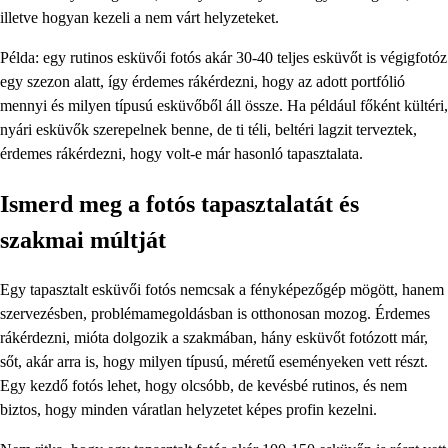
illetve hogyan kezeli a nem várt helyzeteket.
Példa: egy rutinos esküvői fotós akár 30-40 teljes esküvőt is végigfotóz
egy szezon alatt, így érdemes rákérdezni, hogy az adott portfólió
mennyi és milyen típusú esküvőből áll össze. Ha például főként kültéri,
nyári esküvők szerepelnek benne, de ti téli, beltéri lagzit terveztek,
érdemes rákérdezni, hogy volt-e már hasonló tapasztalata.
Ismerd meg a fotós tapasztalatát és
szakmai múltját
Egy tapasztalt esküvői fotós nemcsak a fényképezőgép mögött, hanem
szervezésben, problémamegoldásban is otthonosan mozog. Érdemes
rákérdezni, mióta dolgozik a szakmában, hány esküvőt fotózott már,
sőt, akár arra is, hogy milyen típusú, méretű eseményeken vett részt.
Egy kezdő fotós lehet, hogy olcsóbb, de kevésbé rutinos, és nem
biztos, hogy minden váratlan helyzetet képes profin kezelni.