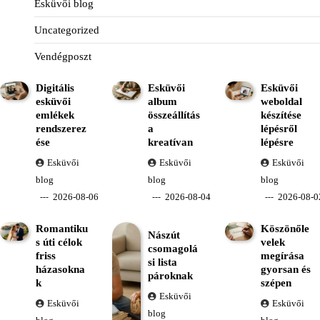
Esküvői blog
Uncategorized
Vendégposzt
Digitális
Esküvői
Esküvői
esküvői
album
weboldal
emlékek
összeállítás
készítése
rendszerez
a
lépésről
ése
kreatívan
lépésre
Esküvői
Esküvői
Esküvői
blog
blog
blog
2026-08-06
2026-08-04
2026-08-0
Romantiku
Köszönőle
Nászút
s úti célok
velek
csomagolá
friss
megírása
si lista
házasokna
gyorsan és
pároknak
k
szépen
Esküvői
Esküvői
Esküvői
blog