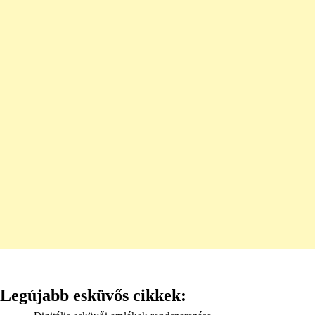
Legújabb esküvős cikkek: