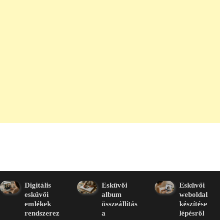
Digitális
Esküvői
Esküvői
esküvői
album
weboldal
emlékek
összeállítás
készítése
rendszerez
a
lépésről