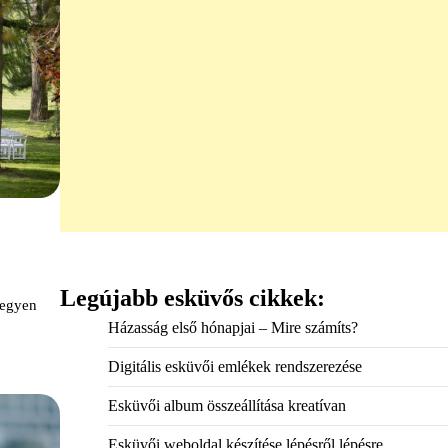
Legújabb esküvős cikkek:
legyen
Házasság első hónapjai – Mire számíts?
Digitális esküvői emlékek rendszerezése
Esküvői album összeállítása kreatívan
Esküvői weboldal készítése lépésről lépésre