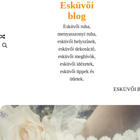
Esküvői
Skip
to
blog
content
Esküvői ruha,
menyasszonyi ruha,
esküvői helyszínek,
esküvői dekoráció,
esküvői meghívók,
esküvői idézetek,
esküvői tippek és
ötletek.
ESKÜVŐI 