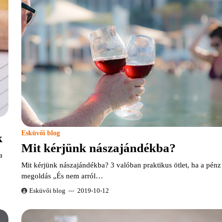
Esküvői blog
k
Mit kérjünk nászajándékba?
a
Mit kérjünk nászajándékba? 3 valóban praktikus ötlet, ha a pén
megoldás „És nem arról…
Esküvői blog
2019-10-12