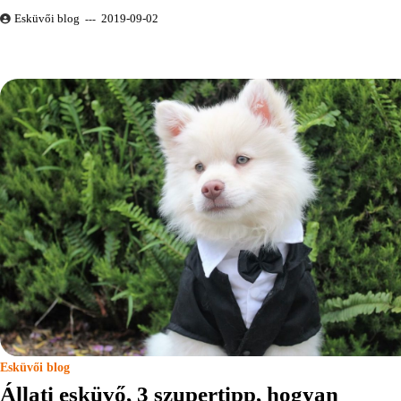
Esküvői blog
2019-09-02
Esküvői blog
Állati esküvő, 3 szupertipp, hogyan