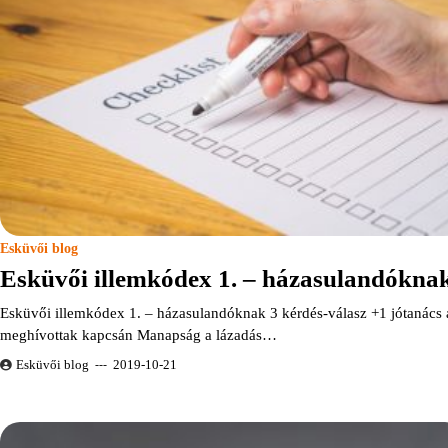
Esküvői blog
Esküvői illemkódex 1. – házasulandókna
Esküvői illemkódex 1. – házasulandóknak 3 kérdés-válasz +1 jótanács 
meghívottak kapcsán Manapság a lázadás…
Esküvői blog
2019-10-21