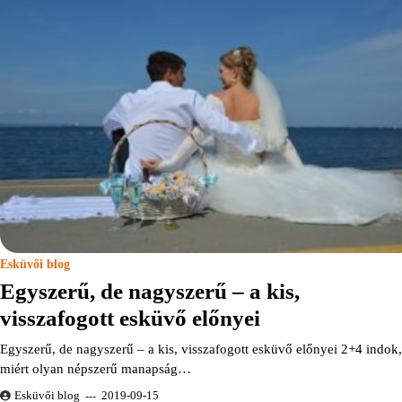
Esküvői blog
Egyszerű, de nagyszerű – a kis,
visszafogott esküvő előnyei
Egyszerű, de nagyszerű – a kis, visszafogott esküvő előnyei 2+4 indok,
miért olyan népszerű manapság…
Esküvői blog
2019-09-15