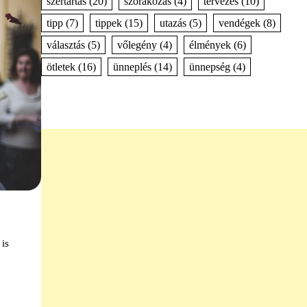
szertartás
(20)
szórakozás
(4)
tervezés
(10)
tipp
(7)
tippek
(15)
utazás
(5)
vendégek
(8)
választás
(5)
vőlegény
(4)
élmények
(6)
ötletek
(16)
ünneplés
(14)
ünnepség
(4)
is