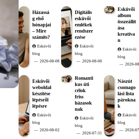
Esküvői
Házassá
Digitális
album
g első
esküvői
összeállít
hónapjai
emlékek
ása
– Mire
rendszer
kreatíva
számíts?
ezése
n
Esküvői
Esküvői
Esküvői
blog
blog
blog
2026-08-08
2026-08-06
2026-08
Romanti
Esküvői
Nászút
kus úti
weboldal
csomago
célok
készítése
lási lista
friss
lépésről
párokna
házasok
lépésre
k
nak
Esküvői
Esküvői
Esküvői
blog
blog
blog
2026-08-02
2026-07
2026-07-31