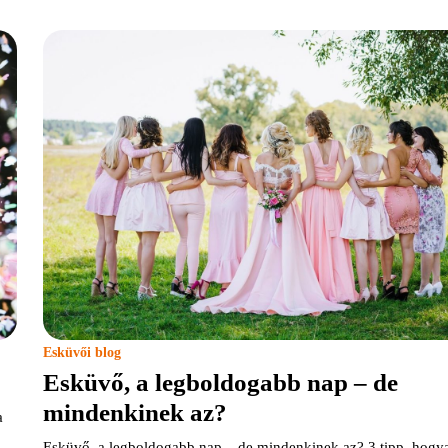
Esküvői blog
Esküvő, a legboldogabb nap – de
mindenkinek az?
a
Esküvő, a legboldogabb nap – de mindenkinek az? 3 tipp, hogy