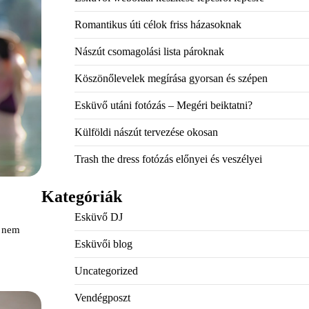
Romantikus úti célok friss házasoknak
Nászút csomagolási lista pároknak
Köszönőlevelek megírása gyorsan és szépen
Esküvő utáni fotózás – Megéri beiktatni?
Külföldi nászút tervezése okosan
Trash the dress fotózás előnyei és veszélyei
Kategóriák
Esküvő DJ
z nem
Esküvői blog
Uncategorized
Vendégposzt